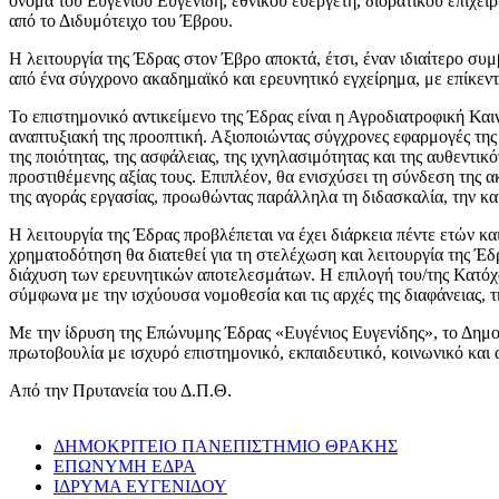
όνομα του Ευγένιου Ευγενίδη, εθνικού ευεργέτη, διορατικού επιχειρ
από το Διδυμότειχο του Έβρου.
Η λειτουργία της Έδρας στον Έβρο αποκτά, έτσι, έναν ιδιαίτερο σ
από ένα σύγχρονο ακαδημαϊκό και ερευνητικό εγχείρημα, με επίκεντρ
Το επιστημονικό αντικείμενο της Έδρας είναι η Αγροδιατροφική Καιν
αναπτυξιακή της προοπτική. Αξιοποιώντας σύγχρονες εφαρμογές της 
της ποιότητας, της ασφάλειας, της ιχνηλασιμότητας και της αυθεντ
προστιθέμενης αξίας τους. Επιπλέον, θα ενισχύσει τη σύνδεση της α
της αγοράς εργασίας, προωθώντας παράλληλα τη διδασκαλία, την κα
Η λειτουργία της Έδρας προβλέπεται να έχει διάρκεια πέντε ετών 
χρηματοδότηση θα διατεθεί για τη στελέχωση και λειτουργία της Έ
διάχυση των ερευνητικών αποτελεσμάτων. Η επιλογή του/της Κατό
σύμφωνα με την ισχύουσα νομοθεσία και τις αρχές της διαφάνειας, τ
Με την ίδρυση της Επώνυμης Έδρας «Ευγένιος Ευγενίδης», το Δημοκ
πρωτοβουλία με ισχυρό επιστημονικό, εκπαιδευτικό, κοινωνικό και
Από την Πρυτανεία του Δ.Π.Θ.
ΔΗΜΟΚΡΙΤΕΙΟ ΠΑΝΕΠΙΣΤΗΜΙΟ ΘΡΑΚΗΣ
ΕΠΩΝΥΜΗ ΕΔΡΑ
ΙΔΡΥΜΑ ΕΥΓΕΝΙΔΟΥ