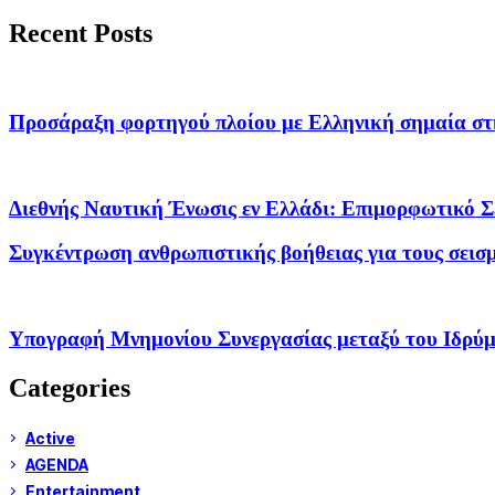
Recent Posts
Προσάραξη φορτηγού πλοίου με Ελληνική σημαία σ
Διεθνής Ναυτική Ένωσις εν Ελλάδι: Επιμορφω
Συγκέντρωση ανθρωπιστικής βοήθειας για τους σεισ
Υπογραφή Μνημονίου Συνεργασίας μεταξύ του Ιδρύμ
Categories
Active
AGENDA
Entertainment