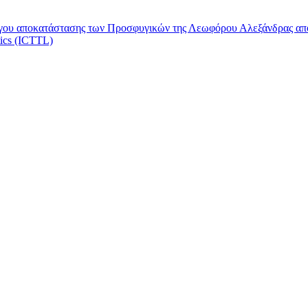
έργου αποκατάστασης των Προσφυγικών της Λεωφόρου Αλεξάνδρας α
tics (ICTTL)