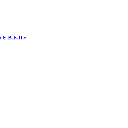
υ Ε.Β.Ε.Π.»