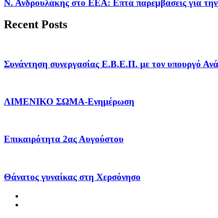
Ν. Ανδρουλάκης στο ΕΕΑ: Επτά παρεμβάσεις για την
Recent Posts
Συνάντηση συνεργασίας Ε.Β.Ε.Π. με τον υπουργό Α
ΛΙΜΕΝΙΚΟ ΣΩΜΑ-Ενημέρωση
Επικαιρότητα 2ας Αυγούστου
Θάνατος γυναίκας στη Χερσόνησο