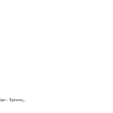
ρο – Έρευνες...