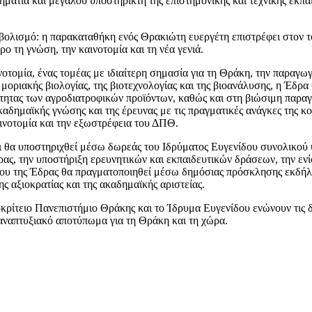
ηματία και μεγάλου υποστηρικτή της επιστημονικής και τεχνικής εκπα
υμβολισμό: η παρακαταθήκη ενός Θρακιώτη ευεργέτη επιστρέφει στον 
ο τη γνώση, την καινοτομία και τη νέα γενιά.
οτομία, ένας τομέας με ιδιαίτερη σημασία για τη Θράκη, την παραγωγ
μοριακής βιολογίας, της βιοτεχνολογίας και της βιοανάλυσης, η Έδρ
ικότητας των αγροδιατροφικών προϊόντων, καθώς και στη βιώσιμη παρα
καδημαϊκής γνώσης και της έρευνας με τις πραγματικές ανάγκες της κο
ινοτομία και την εξωστρέφεια του ΔΠΘ.
και θα υποστηριχθεί μέσω δωρεάς του Ιδρύματος Ευγενίδου συνολικού
δρας, την υποστήριξη ερευνητικών και εκπαιδευτικών δράσεων, την ε
χου της Έδρας θα πραγματοποιηθεί μέσω δημόσιας πρόσκλησης εκδήλ
ης αξιοκρατίας και της ακαδημαϊκής αριστείας.
ρίτειο Πανεπιστήμιο Θράκης και το Ίδρυμα Ευγενίδου ενώνουν τις δ
 αναπτυξιακό αποτύπωμα για τη Θράκη και τη χώρα.