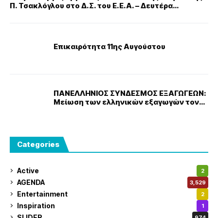
Π. Τσακλόγλου στο Δ.Σ. του Ε.Ε.Α. – Δευτέρα
20/5/2024
Επικαιρότητα 11ης Αυγούστου
ΠΑΝΕΛΛΗΝΙΟΣ ΣΥΝΔΕΣΜΟΣ ΕΞΑΓΩΓΕΩΝ:
Μείωση των ελληνικών εξαγωγών τον
Αύγουστο
Categories
Active
2
AGENDA
3,529
Entertainment
2
Inspiration
1
SLIDER
974