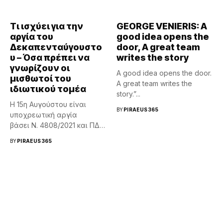
Τι ισχύει για την
GEORGE VENIERIS: A
αργία του
good idea opens the
Δεκαπενταύγουστο
door, A great team
υ – Όσα πρέπει να
writes the story
γνωρίζουν οι
A good idea opens the door.
μισθωτοί του
A great team writes the
ιδιωτικού τομέα
story.”...
Η 15η Αυγούστου είναι
BY
PIRAEUS365
υποχρεωτική αργία
βάσει Ν. 4808/2021 και ΠΔ
62/2025, απαγορεύεται η
BY
PIRAEUS365
απασχόληση εκτός
νομίμως...