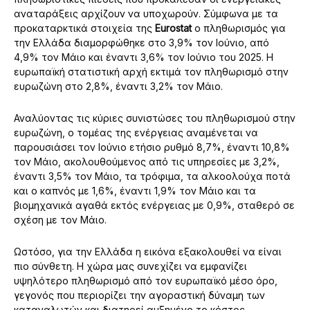
αναταράξεις αρχίζουν να υποχωρούν. Σύμφωνα με τα
προκαταρκτικά στοιχεία της
Eurostat
ο πληθωρισμός για
την Ελλάδα διαμορφώθηκε στο 3,9% τον Ιούνιο, από
4,9% τον Μάιο και έναντι 3,6% τον Ιούνιο του 2025. Η
ευρωπαϊκή στατιστική αρχή εκτιμά τον πληθωρισμό στην
ευρωζώνη στο 2,8%, έναντι 3,2% τον Μάιο.
Αναλύοντας τις κύριες συνιστώσες του πληθωρισμού στην
ευρωζώνη, ο τομέας της ενέργειας αναμένεται να
παρουσιάσει τον Ιούνιο ετήσιο ρυθμό 8,7%, έναντι 10,8%
τον Μάιο, ακολουθούμενος από τις υπηρεσίες με 3,2%,
έναντι 3,5% τον Μάιο, τα τρόφιμα, τα αλκοολούχα ποτά
και ο καπνός με 1,6%, έναντι 1,9% τον Μάιο και τα
βιομηχανικά αγαθά εκτός ενέργειας με 0,9%, σταθερό σε
σχέση με τον Μάιο.
Ωστόσο, για την Ελλάδα η εικόνα εξακολουθεί να είναι
πιο σύνθετη. Η χώρα μας συνεχίζει να εμφανίζει
υψηλότερο πληθωρισμό από τον ευρωπαϊκό μέσο όρο,
γεγονός που περιορίζει την αγοραστική δύναμη των
καταναλωτών και διατηρεί αυξημένο το κόστος