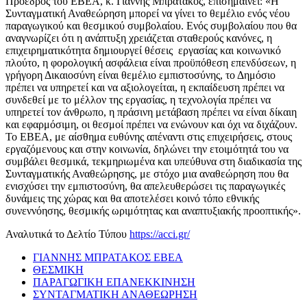
Πρόεδρος του ΕΒΕΑ, κ. Γιάννης Μπρατάκος, επισημαίνει: «Η
Συνταγματική Αναθεώρηση μπορεί να γίνει το θεμέλιο ενός νέου
παραγωγικού και θεσμικού συμβολαίου. Ενός συμβολαίου που θα
αναγνωρίζει ότι η ανάπτυξη χρειάζεται σταθερούς κανόνες, η
επιχειρηματικότητα δημιουργεί θέσεις εργασίας και κοινωνικό
πλούτο, η φορολογική ασφάλεια είναι προϋπόθεση επενδύσεων, η
γρήγορη Δικαιοσύνη είναι θεμέλιο εμπιστοσύνης, το Δημόσιο
πρέπει να υπηρετεί και να αξιολογείται, η εκπαίδευση πρέπει να
συνδεθεί με το μέλλον της εργασίας, η τεχνολογία πρέπει να
υπηρετεί τον άνθρωπο, η πράσινη μετάβαση πρέπει να είναι δίκαιη
και εφαρμόσιμη, οι θεσμοί πρέπει να ενώνουν και όχι να διχάζουν.
Το ΕΒΕΑ, με αίσθημα ευθύνης απέναντι στις επιχειρήσεις, στους
εργαζόμενους και στην κοινωνία, δηλώνει την ετοιμότητά του να
συμβάλει θεσμικά, τεκμηριωμένα και υπεύθυνα στη διαδικασία της
Συνταγματικής Αναθεώρησης, με στόχο μια αναθεώρηση που θα
ενισχύσει την εμπιστοσύνη, θα απελευθερώσει τις παραγωγικές
δυνάμεις της χώρας και θα αποτελέσει κοινό τόπο εθνικής
συνεννόησης, θεσμικής ωριμότητας και αναπτυξιακής προοπτικής».
Αναλυτικά το Δελτίο Τύπου
https://acci.gr/
ΓΙΑΝΝΗΣ ΜΠΡΑΤΑΚΟΣ ΕΒΕΑ
ΘΕΣΜΙΚΗ
ΠΑΡΑΓΩΓΙΚΗ ΕΠΑΝΕΚΚΙΝΗΣΗ
ΣΥΝΤΑΓΜΑΤΙΚΗ ΑΝΑΘΕΩΡΗΣΗ