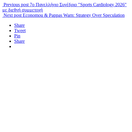
Previous post
7ο Πανελλήνιο Συνέδριο "Sports Cardiology 2026"
με διεθνή συμμετοχή
Next post
Economou & Pappas Warn: Strategy Over Speculation
Share
Tweet
Pin
Share