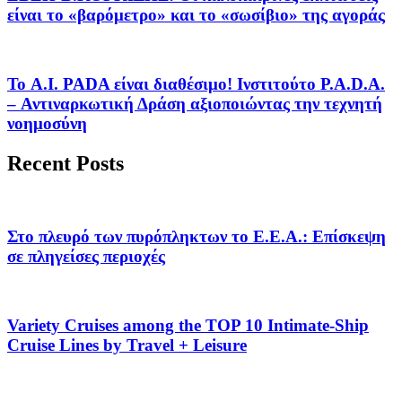
είναι το «βαρόμετρο» και το «σωσίβιο» της αγοράς
Το A.I. PADA είναι διαθέσιμο! Ινστιτούτο P.A.D.A.
– Αντιναρκωτική Δράση αξιοποιώντας την τεχνητή
νοημοσύνη
Recent Posts
Στο πλευρό των πυρόπληκτων το Ε.Ε.Α.: Επίσκεψη
σε πληγείσες περιοχές
Variety Cruises among the TOP 10 Intimate-Ship
Cruise Lines by Travel + Leisure