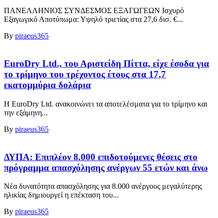
ΠΑΝΕΛΛΗΝΙΟΣ ΣΥΝΔΕΣΜΟΣ ΕΞΑΓΩΓΕΩΝ Ισχυρό
Εξαγωγικό Αποτύπωμα: Υψηλό τριετίας στα 27,6 δισ. €...
By
piraeus365
EuroDry Ltd., του Αριστείδη Πίττα, είχε έσοδα για
το τρίμηνο του τρέχοντος έτους στα 17,7
εκατομμύρια δολάρια
Η EuroDry Ltd. ανακοινώνει τα αποτελέσματα για το τρίμηνο και
την εξάμηνη...
By
piraeus365
ΔΥΠΑ: Επιπλέον 8.000 επιδοτούμενες θέσεις στο
πρόγραμμα απασχόλησης ανέργων 55 ετών και άνω
Νέα δυνατότητα απασχόλησης για 8.000 ανέργους μεγαλύτερης
ηλικίας δημιουργεί η επέκταση του...
By
piraeus365