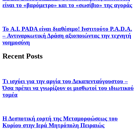
είναι το «βαρόμετρο» και το «σωσίβιο» της αγοράς
Το A.I. PADA είναι διαθέσιμο! Ινστιτούτο P.A.D.A.
– Αντιναρκωτική Δράση αξιοποιώντας την τεχνητή
νοημοσύνη
Recent Posts
Τι ισχύει για την αργία του Δεκαπενταύγουστου –
Όσα πρέπει να γνωρίζουν οι μισθωτοί του ιδιωτικού
τομέα
Η Δεσποτική εορτή της Μεταμορφώσεως του
Κυρίου στην Ιερά Μητρόπολη Πειραιώς