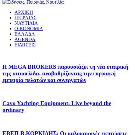
ΑΡΧΙΚΗ
ΠΕΙΡΑΙΑΣ
ΝΑΥΤΙΛΙΑ
ΟΙΚΟΝΟΜΙΑ
ΕΛΛΑΔΑ
AGENDA
ΕΙΔΗΣΕΙΣ
Η MEGA BROKERS παρουσιάζει τη νέα εταιρική
της ιστοσελίδα, αναβαθμίζοντας την ψηφιακή
εμπειρία πελατών και συνεργατών
Cavo Yachting Equipment: Live beyond the
ordinary
EΒΕΠ-Β.ΚΟΡΚΙΔΗΣ: Οι καλοκαιρινές εκπτώσεις