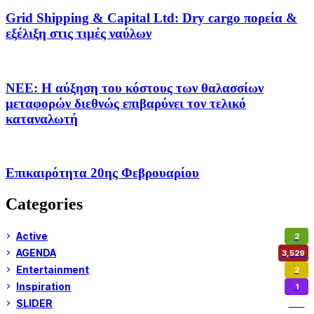
Grid Shipping & Capital Ltd: Dry cargo πορεία &
εξέλιξη στις τιμές ναύλων
ΝΕΕ: Η αύξηση του κόστους των θαλασσίων
μεταφορών διεθνώς επιβαρύνει τον τελικό
καταναλωτή
Επικαιρότητα 20ης Φεβρουαρίου
Categories
Active
2
AGENDA
3,529
Entertainment
2
Inspiration
1
SLIDER
974