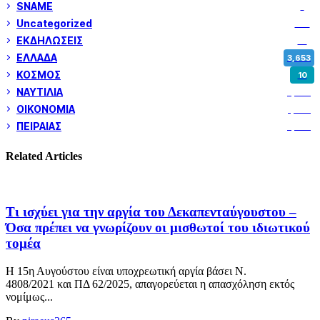
SNAME
1
Uncategorized
180
ΕΚΔΗΛΩΣΕΙΣ
14
ΕΛΛΑΔΑ
3,653
ΚΟΣΜΟΣ
10
ΝΑΥΤΙΛΙΑ
5,362
ΟΙΚΟΝΟΜΙΑ
1,802
ΠΕΙΡΑΙΑΣ
3,262
Related Articles
Τι ισχύει για την αργία του Δεκαπενταύγουστου –
Όσα πρέπει να γνωρίζουν οι μισθωτοί του ιδιωτικού
τομέα
Η 15η Αυγούστου είναι υποχρεωτική αργία βάσει Ν.
4808/2021 και ΠΔ 62/2025, απαγορεύεται η απασχόληση εκτός
νομίμως...