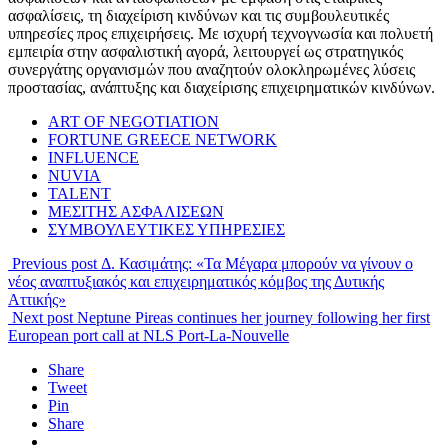
ασφαλίσεις, τη διαχείριση κινδύνων και τις συμβουλευτικές
υπηρεσίες προς επιχειρήσεις. Με ισχυρή τεχνογνωσία και πολυετή
εμπειρία στην ασφαλιστική αγορά, λειτουργεί ως στρατηγικός
συνεργάτης οργανισμών που αναζητούν ολοκληρωμένες λύσεις
προστασίας, ανάπτυξης και διαχείρισης επιχειρηματικών κινδύνων.
ART OF NEGOTIATION
FORTUNE GREECE NETWORK
INFLUENCE
NUVIA
TALENT
ΜΕΣΙΤΗΣ ΑΣΦΑΛΙΣΕΩΝ
ΣΥΜΒΟΥΛΕΥΤΙΚΕΣ ΥΠΗΡΕΣΙΕΣ
Previous post
Δ. Κασιμάτης: «Τα Μέγαρα μπορούν να γίνουν ο
νέος αναπτυξιακός και επιχειρηματικός κόμβος της Δυτικής
Αττικής»
Next post
Neptune Pireas continues her journey following her first
European port call at NLS Port-La-Nouvelle
Share
Tweet
Pin
Share