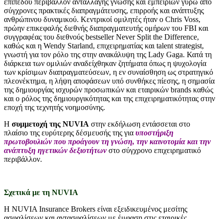
επιπέδου περιβάλλον ανταλλαγής γνώσης και εμπειριών γύρω από
σύγχρονες πρακτικές διαπραγμάτευσης, επιρροής και ανάπτυξης
ανθρώπινου δυναμικού. Κεντρικοί ομιλητές ήταν ο Chris Voss,
πρώην επικεφαλής διεθνής διαπραγματευτής ομήρων του FBI και
συγγραφέας του διεθνούς bestseller Never Split the Difference,
καθώς και η Wendy Starland, επιχειρηματίας και talent strategist,
γνωστή για τον ρόλο της στην ανακάλυψη της Lady Gaga. Κατά τη
διάρκεια των ομιλιών αναδείχθηκαν ζητήματα όπως η ψυχολογία
των κρίσιμων διαπραγματεύσεων, η εν συναίσθηση ως στρατηγικό
πλεονέκτημα, η λήψη αποφάσεων υπό συνθήκες πίεσης, η σημασία
της δημιουργίας ισχυρών προσωπικών και εταιρικών brands καθώς
και ο ρόλος της δημιουργικότητας και της επιχειρηματικότητας στην
εποχή της τεχνητής νοημοσύνης.
Η
συμμετοχή της NUVIA
στην εκδήλωση εντάσσεται στο
πλαίσιο της ευρύτερης δέσμευσής της για
υποστήριξη
πρωτοβουλιών που προάγουν τη γνώση, την καινοτομία και την
ανάπτυξη ηγετικών δεξιοτήτων
στο σύγχρονο επιχειρηματικό
περιβάλλον.
Σχετικά με τη NUVIA
Η NUVIA Insurance Brokers είναι εξειδικευμένος μεσίτης
ασφαλίσεων και αντασφαλίσεων με έμφαση στις εταιρικές