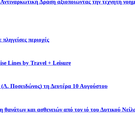
 – Αντιναρκωτική Δράση αξιοποιώντας την τεχνητή νοη
 πληγείσες περιοχές
se Lines by Travel + Leisure
(Λ. Ποσειδώνος) τη Δευτέρα 10 Αυγούστου
η θανάτων και ασθενειών από τον ιό του Δυτικού Νείλ