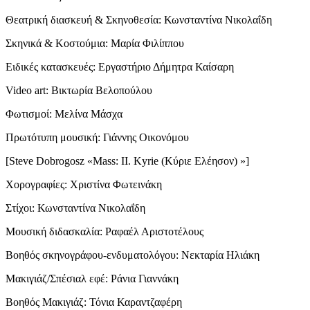
Θεατρική διασκευή & Σκηνοθεσία: Κωνσταντίνα Νικολαΐδη
Σκηνικά & Κοστούμια: Μαρία Φιλίππου
Ειδικές κατασκευές: Εργαστήριο Δήμητρα Καίσαρη
Video art: Βικτωρία Βελοπούλου
Φωτισμοί: Μελίνα Μάσχα
Πρωτότυπη μουσική: Γιάννης Οικονόμου
[Steve Dobrogosz «Mass: II. Kyrie (Κύριε Ελέησον) »]
Χορογραφίες: Χριστίνα Φωτεινάκη
Στίχοι: Κωνσταντίνα Νικολαΐδη
Μουσική διδασκαλία: Ραφαέλ Αριστοτέλους
Βοηθός σκηνογράφου-ενδυματολόγου: Νεκταρία Ηλιάκη
Μακιγιάζ/Σπέσιαλ εφέ: Ράνια Γιαννάκη
Βοηθός Μακιγιάζ: Τόνια Καραντζαφέρη