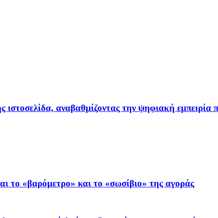
ιστοσελίδα, αναβαθμίζοντας την ψηφιακή εμπειρία π
ι το «βαρόμετρο» και το «σωσίβιο» της αγοράς