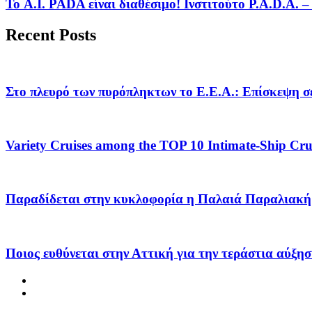
Το A.I. PADA είναι διαθέσιμο! Ινστιτούτο P.A.D.A.
Recent Posts
Στο πλευρό των πυρόπληκτων το Ε.Ε.Α.: Επίσκεψη σε
Variety Cruises among the TOP 10 Intimate-Ship Crui
Παραδίδεται στην κυκλοφορία η Παλαιά Παραλιακή 
Ποιος ευθύνεται στην Αττική για την τεράστια αύξησ