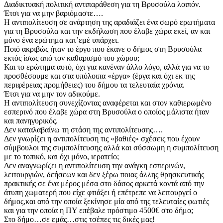
Διαδικτυακή πολιτική αντιπαράθεση για τη Βρυσούλα λοιπόν.
Έτσι για να μην βαριόμαστε….
Η αντιπολίτευση σε ανάρτηση της αραδιάζει ένα σωρό ερωτήματα
για τη Βρυσούλα και την εκδήλωση που έλαβε χώρα εκεί, αν και
μόνο ένα ερώτημα κατ’εμέ υπάρχει.
Ποιό ακριβώς ήταν το έργο που έκανε ο δήμος στη Βρυσούλα
εκτός ίσως από τον καθαρισμό του χώρου;
Και το ερώτημα αυτό, όχι για κανέναν άλλο λόγο, αλλά για να το
προσθέσουμε και στα υπόλοιπα «έργα» (έργα και όχι εκ της
περιφέρειας προμήθειες) του δήμου τα τελευταία χρόνια.
Έτσι για να μην τον αδικούμε.
Η αντιπολίτευση συνεχίζοντας αναφέρεται και στον καθιερωμένο
εσπερινό που έλαβε χώρα στη Βρυσούλα ο οποίος μάλιστα ήταν
και πανηγυρικός.
Δεν καταλαβαίνω τη στάση της αντιπολίτευσης….
Δεν γνωρίζει η αντιπολίτευση τις «βαθιές» σχέσεις που έχουν
σύμβουλοι της συμπολίτευσης αλλά και σύσσωμη η συμπολίτευση
με το τοπικό, και όχι μόνο, ιερατείο;
Δεν αναγνωρίζει η αντιπολίτευση την ανάγκη εσπερινών,
λειτουργιών, δεήσεων και δεν ξέρω ποιας άλλης θρησκευτικής
πρακτικής σε ένα μέρος μέσα στο δάσος αρκετά κοντά από την
άτυπη χωματερή που είχε φτιάξει ή επέτρεπε να λειτουργεί ο
δήμος,και από την οποία ξεκίνησε μία από της τελευταίες φωτιές
και για την οποία η ΠΥ επέβαλε πρόστιμο 4500€ στο δήμο;
Στο δήμο…σε εμάς…στις τσέπες τις δικές μας!