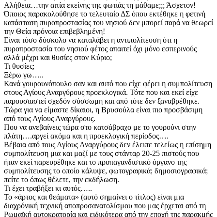
Αλήθεια…την αιτία εκείνης της φωτιάς τη μάθαμε;;; Άσχετον!
Όποιος παρακολούθησε το τελευταίο ΔΣ όπου εκτέθηκε η φετινή
κατάσταση πυροπροστασίας του νησιού δεν μπορεί παρά να θεωρεί
την Θεία πρόνοια επιβεβλημένη!
Είναι τόσο δύσκολο να καταλάβει η αντιπολίτευση ότι η
πυροπροστασία του νησιού φέτος απαιτεί όχι μόνο εσπερινούς
αλλά μέχρι και θυσίες στον Κύριο;
Τι θυσίες;
Ξέρω γω…..
Κανά γουρουνόπουλο σαν και αυτό που είχε φέρει η συμπολίτευση
στους Αγίους Αναργύρους προεκλογικά. Τότε που και εκεί είχε
παρουσιαστεί σχεδόν σύσσωμη και από τότε δεν ξαναβρέθηκε.
Τώρα για να είμαστε δίκαιοι, η Βρυσούλα είναι πιο προσβάσιμη
από τους Αγίους Αναργύρους.
Που να ανεβαίνεις τώρα στο κατσάβραχο με το γουρούνι στην
πλάτη….αργεί ακόμα και η προεκλογική περίοδος….
Βέβαια από τους Αγίους Αναργύρους δεν έλειπε τελείως η επίσημη
συμπολίτευση μια και μαζί με τους στάνταρ 20-25 πιστούς που
ήταν εκεί παρευρέθηκε και το προπαγανδιστικό όργανο της
συμπολίτευσης το οποίο κάλυψε, φωτογραφικά; δημοσιογραφικά;
πείτε το όπως θέλετε, την εκδήλωση.
Τι έχει τραβήξει κι αυτός…..
Το «άρτος και θεάματα» (αυτό σημαίνει ο τίτλος) είναι μια
διαχρόνική τεχνική αποπροσανατολίσμου που μας έρχεται από τη
Ρωμαϊκή αυτοκρατορία και ειδικότερα από την εποχή της παρακμής