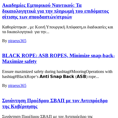
Ακαδημίες Εμπορικού Ναυτικού: Τα
δικαιολογητικά για την πληρωμή του επιδόματος
σίτισης των σπουδαστών/στριών
Καθορίστηκαν , με Κοινή Υπουργική Απόφαση,οι διαδικασίες και
τα δικαιολογητικά για την...
By
piraeus365
BLACK ROPE: ASB ROPES, Minimize snap-back-
Maximize safety
Ensure maximized safety during hashtag#MooringOperations with
hashtag#BlackRope‘s 𝗔𝗻𝘁𝗶 𝗦𝗻𝗮𝗽 𝗕𝗮𝗰𝗸 (𝗔𝗦𝗕) rope...
By
piraeus365
Συνάντηση Προέδρου ΣΒΑΠ με τον Αντιπρόεδρο
της Κυβέρνησης
Συνάντηση Προέδρου ΣΒΑΠ με τον Αντιπρόεδρο της