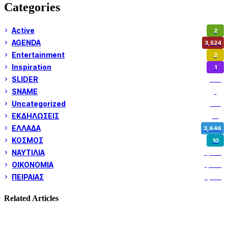
Categories
Active
2
AGENDA
3,524
Entertainment
2
Inspiration
1
SLIDER
972
SNAME
1
Uncategorized
180
ΕΚΔΗΛΩΣΕΙΣ
14
ΕΛΛΑΔΑ
3,646
ΚΟΣΜΟΣ
10
ΝΑΥΤΙΛΙΑ
5,349
ΟΙΚΟΝΟΜΙΑ
1,799
ΠΕΙΡΑΙΑΣ
3,257
Related Articles