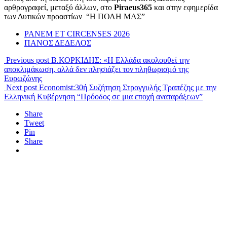
αρθρογραφεί, μεταξύ άλλων, στο
Piraeus365
και στην εφημερίδα
των Δυτικών προαστίων “Η ΠΟΛΗ ΜΑΣ”
PANEM ET CIRCENSES 2026
ΠΑΝΟΣ ΔΕΔΕΛΟΣ
Previous post
Β.ΚΟΡΚΙΔΗΣ: «Η Ελλάδα ακολουθεί την
αποκλιμάκωση, αλλά δεν πλησιάζει τον πληθωρισμό της
Ευρωζώνης
Next post
Economist:30ή Συζήτηση Στρογγυλής Τραπέζης με την
Ελληνική Κυβέρνηση “Πρόοδος σε μια εποχή αναταράξεων”
Share
Tweet
Pin
Share