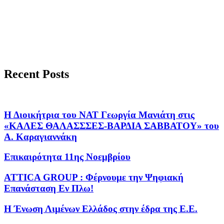
Recent Posts
Η Διοικήτρια του ΝΑΤ Γεωργία Μανιάτη στις
«ΚΑΛΕΣ ΘΑΛΑΣΣΣΕΣ-ΒΑΡΔΙΑ ΣΑΒΒΑΤΟΥ» του
Α. Καραγιαννάκη
Επικαιρότητα 11ης Νοεμβρίου
ATTICA GROUP : Φέρνουμε την Ψηφιακή
Επανάσταση Εν Πλω!
Η Ένωση Λιμένων Ελλάδος στην έδρα της Ε.Ε.