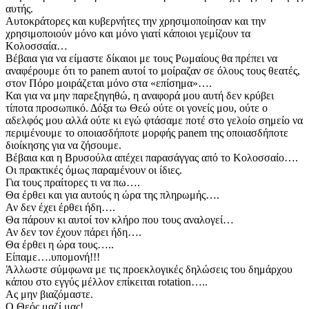
αυτής.
Αυτοκράτορες και κυβερνήτες την χρησιμοποίησαν και την
χρησιμοποιούν μόνο και μόνο γιατί κάποιοι γεμίζουν τα
Κολοσσαία…
Βέβαια για να είμαστε δίκαιοι με τους Ρωμαίους θα πρέπει να
αναφέρουμε ότι το panem αυτοί το μοίραζαν σε όλους τους θεατές,
στον Πόρο μοιράζεται μόνο στα «επίσημα»….
Και για να μην παρεξηγηθώ, η αναφορά μου αυτή δεν κρύβει
τίποτα προσωπικό. Δόξα τω Θεώ ούτε οι γονείς μου, ούτε ο
αδελφός μου αλλά ούτε κι εγώ φτάσαμε ποτέ στο γελοίο σημείο να
περιμένουμε το οποιασδήποτε μορφής panem της οποιασδήποτε
διοίκησης για να ζήσουμε.
Βέβαια και η Βρυσούλα απέχει παρασάγγας από το Κολοσσαίο….
Οι πρακτικές όμως παραμένουν οι ίδιες.
Για τους πραίτορες τι να πω….
Θα έρθει και για αυτούς η ώρα της πληρωμής….
Αν δεν έχει έρθει ήδη….
Θα πάρουν κι αυτοί τον κλήρο που τους αναλογεί…
Αν δεν τον έχουν πάρει ήδη….
Θα έρθει η ώρα τους…..
Είπαμε….υπομονή!!!
Άλλωστε σύμφωνα με τις προεκλογικές δηλώσεις του δημάρχου
κάπου στο εγγύς μέλλον επίκειται rotation…..
Ας μην βιαζόμαστε.
Ο Θεός μαζί μας!