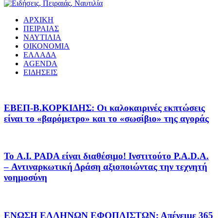
ΑΡΧΙΚΗ
ΠΕΙΡΑΙΑΣ
ΝΑΥΤΙΛΙΑ
ΟΙΚΟΝΟΜΙΑ
ΕΛΛΑΔΑ
AGENDA
ΕΙΔΗΣΕΙΣ
EΒΕΠ-Β.ΚΟΡΚΙΔΗΣ: Οι καλοκαιρινές εκπτώσεις
είναι το «βαρόμετρο» και το «σωσίβιο» της αγοράς
Το A.I. PADA είναι διαθέσιμο! Ινστιτούτο P.A.D.A.
– Αντιναρκωτική Δράση αξιοποιώντας την τεχνητή
νοημοσύνη
ΕΝΩΣΗ ΕΛΛΗΝΩΝ ΕΦΟΠΛΙΣΤΩΝ: Απένειμε 365