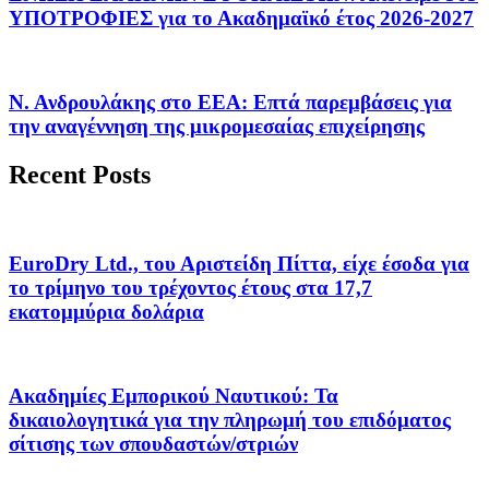
ΥΠΟΤΡΟΦΙΕΣ για το Ακαδημαϊκό έτος 2026-2027
Ν. Ανδρουλάκης στο ΕΕΑ: Επτά παρεμβάσεις για
την αναγέννηση της μικρομεσαίας επιχείρησης
Recent Posts
EuroDry Ltd., του Αριστείδη Πίττα, είχε έσοδα για
το τρίμηνο του τρέχοντος έτους στα 17,7
εκατομμύρια δολάρια
Ακαδημίες Εμπορικού Ναυτικού: Τα
δικαιολογητικά για την πληρωμή του επιδόματος
σίτισης των σπουδαστών/στριών