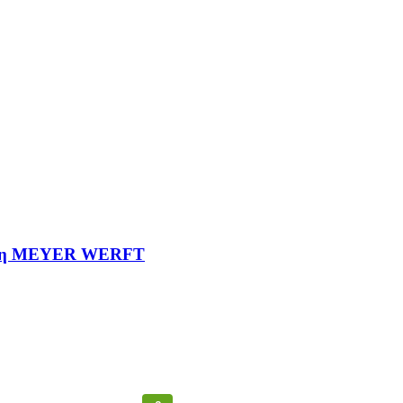
άει η MEYER WERFT