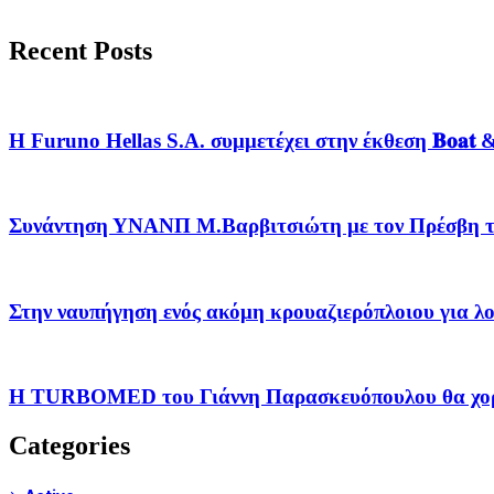
Recent Posts
Η Furuno Hellas S.A. συμμετέχει στην έκθεση 𝐁𝐨𝐚𝐭 & 𝐅𝐢
Συνάντηση ΥΝΑΝΠ Μ.Βαρβιτσιώτη με τον Πρέσβη τ
Στην ναυπήγηση ενός ακόμη κρουαζιερόπλοιου γ
Η TURBOMED του Γιάννη Παρασκευόπουλου θα χορη
Categories