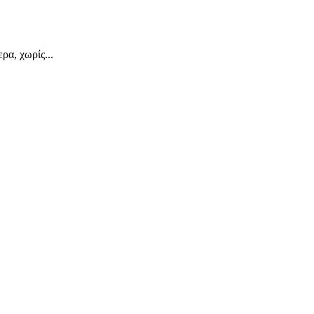
α, χωρίς...