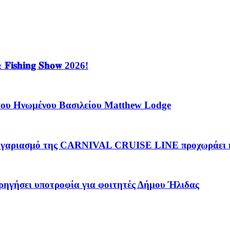
𝐡𝐢𝐧𝐠 𝐒𝐡𝐨𝐰 2026!
ου Ηνωμένου Βασιλείου Matthew Lodge
ια λογαριασμό της CARNIVAL CRUISE LINE προχωρ
γήσει υποτροφία για φοιτητές Δήμου Ήλιδας