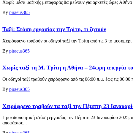
Χωρίς μέσα μαζικής μεταφοράς θα μείνουν για αρκετές ώρες Αθήνα
By
piraeus365
Ταξί: Στάση εργασίας την Τρίτη, τι ζητούν
Χειρόφρενο τραβούν οι οδηγοί ταξί την Τρίτη από τις 3 το μεσημέρι 
By
piraeus365
Χωρίς ταξί τη Μ. Τρίτη η Αθήνα – 24ωρη απεργία 
Οι οδηγοί ταξί τραβούν χειρόφρενο από τις 06:00 π.μ. έως τις 06:00 π
By
piraeus365
Χειρόφρενο τραβούν τα ταξί την Πέμπτη 23 Ιανουαρ
Προειδοποιητική στάση εργασίας την Πέμπτη 23 Ιανουαρίου 2025, α
αποφάσισε...
By
piraeus365