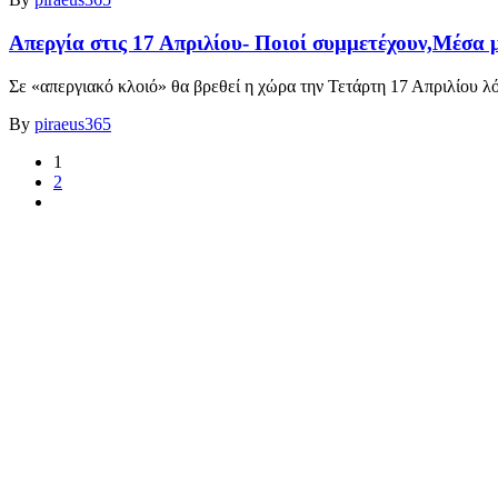
Απεργία στις 17 Απριλίου- Ποιοί συμμετέχουν,Μέσα
Σε «απεργιακό κλοιό» θα βρεθεί η χώρα την Τετάρτη 17 Απριλίου λ
By
piraeus365
1
2