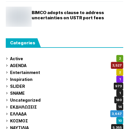
BIMCO adopts clause to address
uncertainties on USTR port fees
Categories
Active
2
AGENDA
3,527
Entertainment
2
Inspiration
1
SLIDER
973
SNAME
1
Uncategorized
180
ΕΚΔΗΛΩΣΕΙΣ
14
ΕΛΛΑΔΑ
3,647
ΚΟΣΜΟΣ
10
ΝΑΥΤΙΛΙΑ
5,355