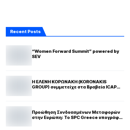
Recent Posts
“Women Forward Summit” powered by
SEV
Η ΕΛΕΝΗ ΚΟΡΩΝΑΚΗ (KORONAKIS
GROUP) συμμετείχε στα Βραβεία ICAP
CRIF True Leaders
Προώθηση Συνδυασμένων Μεταφορών
στην Ευρώπη: Το SPC Greece υπογράφει
Σύμφωνο Συνεργασίας με την Ελληνική
Εταιρεία Logistics