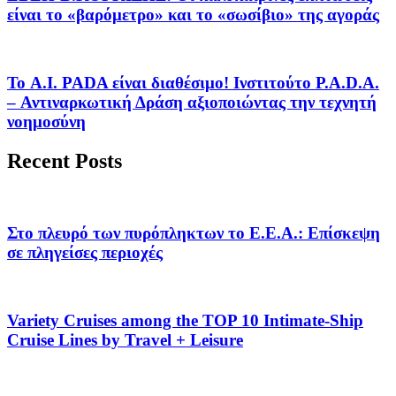
είναι το «βαρόμετρο» και το «σωσίβιο» της αγοράς
Το A.I. PADA είναι διαθέσιμο! Ινστιτούτο P.A.D.A.
– Αντιναρκωτική Δράση αξιοποιώντας την τεχνητή
νοημοσύνη
Recent Posts
Στο πλευρό των πυρόπληκτων το Ε.Ε.Α.: Επίσκεψη
σε πληγείσες περιοχές
Variety Cruises among the TOP 10 Intimate-Ship
Cruise Lines by Travel + Leisure