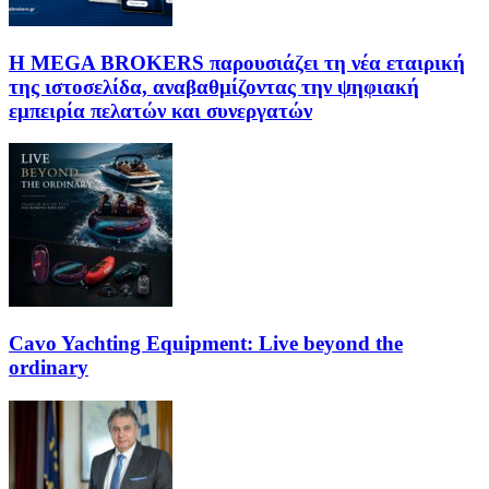
Η MEGA BROKERS παρουσιάζει τη νέα εταιρική
της ιστοσελίδα, αναβαθμίζοντας την ψηφιακή
εμπειρία πελατών και συνεργατών
Cavo Yachting Equipment: Live beyond the
ordinary