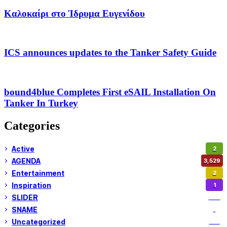
Καλοκαίρι στο Ίδρυμα Ευγενίδου
ICS announces updates to the Tanker Safety Guide
bound4blue Completes First eSAIL Installation On
Tanker In Turkey
Categories
Active
2
AGENDA
3,529
Entertainment
2
Inspiration
1
SLIDER
974
SNAME
1
Uncategorized
180