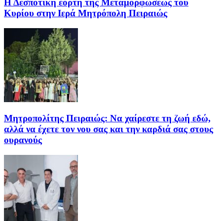
Η Δεσποτική εορτή της Μεταμορφώσεως του
Κυρίου στην Ιερά Μητρόπολη Πειραιώς
Μητροπολίτης Πειραιώς: Να χαίρεστε τη ζωή εδώ,
αλλά να έχετε τον νου σας και την καρδιά σας στους
ουρανούς