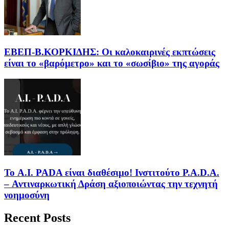
EΒΕΠ-Β.ΚΟΡΚΙΔΗΣ: Οι καλοκαιρινές εκπτώσεις
είναι το «βαρόμετρο» και το «σωσίβιο» της αγοράς
Το A.I. PADA είναι διαθέσιμο! Ινστιτούτο P.A.D.A.
– Αντιναρκωτική Δράση αξιοποιώντας την τεχνητή
νοημοσύνη
Recent Posts