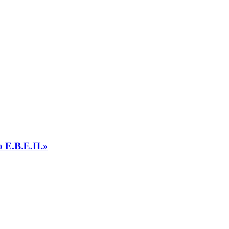
υ Ε.Β.Ε.Π.»