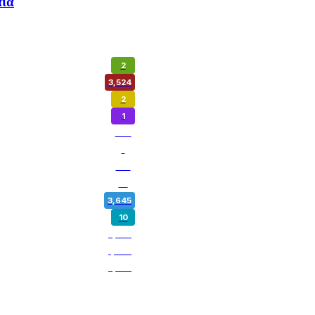
αιά
2
3,524
2
1
972
1
180
14
3,645
10
5,345
1,797
3,257