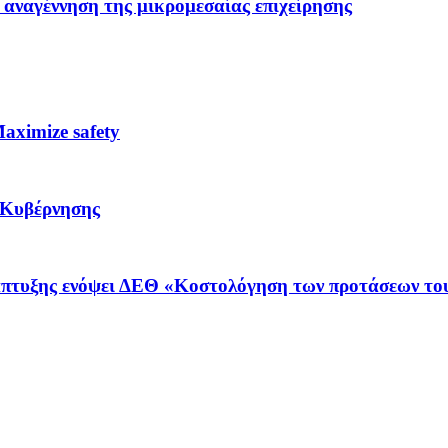
 αναγέννηση της μικρομεσαίας επιχείρησης
ximize safety
 Κυβέρνησης
νάπτυξης ενόψει ΔΕΘ «Κοστολόγηση των προτάσεων το