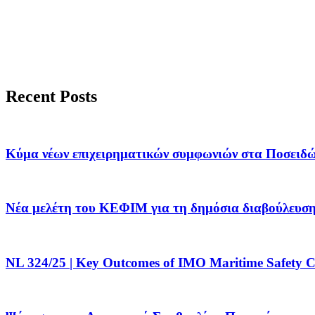
Recent Posts
Κύμα νέων επιχειρηματικών συμφωνιών στα Ποσειδών
Νέα μελέτη του ΚΕΦΙΜ για τη δημόσια διαβούλευσ
NL 324/25 | Key Outcomes of IMO Maritime Safety 