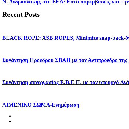
Ν. Ανδρουλάκης στο ΕΕΑ: Επτά παρεμβάσεις για την
Recent Posts
BLACK ROPE: ASB ROPES, Minimize snap-back-Ma
Συνάντηση Προέδρου ΣΒΑΠ με τον Αντιπρόεδρο της
Συνάντηση συνεργασίας Ε.Β.Ε.Π. με τον υπουργό Α
ΛΙΜΕΝΙΚΟ ΣΩΜΑ-Ενημέρωση