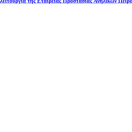
λειτουργία της Εταιρείας Προστασίας Ανηλίκων Πειρ