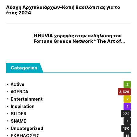
Λέσχη Αρχιπλοιάρχων-Κοπή Βασιλόπιτας για το
έτος 2024
Η NUVIA χορηγός στην εκδήλωση του
Fortune Greece Network “The Art of
Negotiation, Talent & Influence”
Categories
Active
2
AGENDA
3,526
Entertainment
2
Inspiration
1
SLIDER
972
SNAME
1
Uncategorized
180
ΕΚΔΗΛΩΣΕΙΣ
14