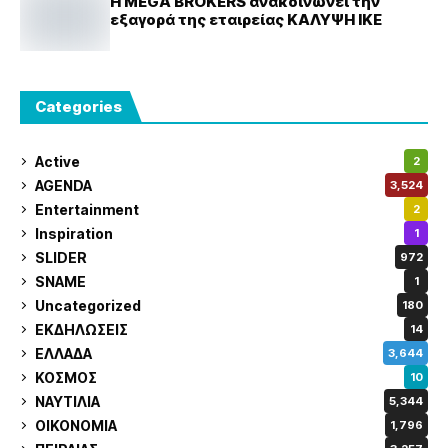
Η MEGA BROKERS ανακοινώνει την
εξαγορά της εταιρείας ΚΑΛΥΨΗ ΙΚΕ
Categories
Active
2
AGENDA
3,524
Entertainment
2
Inspiration
1
SLIDER
972
SNAME
1
Uncategorized
180
ΕΚΔΗΛΩΣΕΙΣ
14
ΕΛΛΑΔΑ
3,644
ΚΟΣΜΟΣ
10
ΝΑΥΤΙΛΙΑ
5,344
ΟΙΚΟΝΟΜΙΑ
1,796