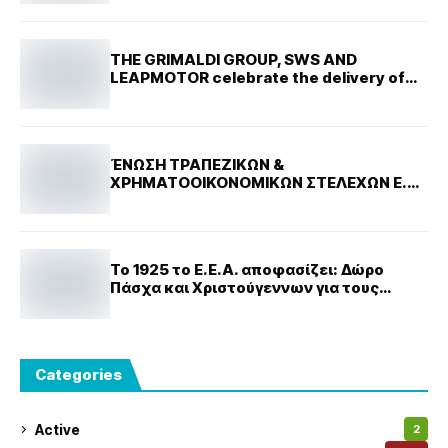
THE GRIMALDI GROUP, SWS AND
LEAPMOTOR celebrate the delivery of
THE GRANDE TIANJIN
ΈΝΩΣΗ ΤΡΑΠΕΖΙΚΩΝ &
ΧΡΗΜΑΤΟΟΙΚΟΝΟΜΙΚΩΝ ΣΤΕΛΕΧΩΝ Ε.Ν.
: Αγιασμός και Κοπή Βασιλόπιτας
Το 1925 το Ε.Ε.Α. αποφασίζει: Δώρο
Πάσχα και Χριστούγεννων για τους
εργαζόμενους στο Επιμελητήριο
Categories
Active
2