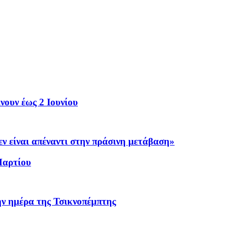
υν έως 2 Ιουνίου
ίναι απέναντι στην πράσινη μετάβαση»
αρτίου
 ημέρα της Τσικνοπέμπτης