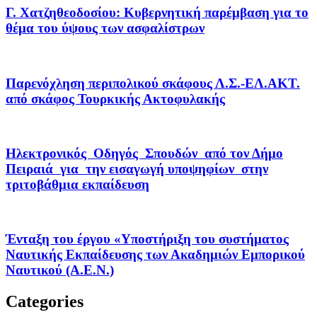
Γ. Χατζηθεοδοσίου: Κυβερνητική παρέμβαση για το
θέμα του ύψους των ασφαλίστρων
Παρενόχληση περιπολικού σκάφους Λ.Σ.-ΕΛ.ΑΚΤ.
από σκάφος Τουρκικής Ακτοφυλακής
Ηλεκτρονικός Οδηγός Σπουδών από τον Δήμο
Πειραιά για την εισαγωγή υποψηφίων στην
τριτοβάθμια εκπαίδευση
Ένταξη του έργου «Υποστήριξη του συστήματος
Ναυτικής Εκπαίδευσης των Ακαδημιών Εμπορικού
Ναυτικού (Α.Ε.Ν.)
Categories