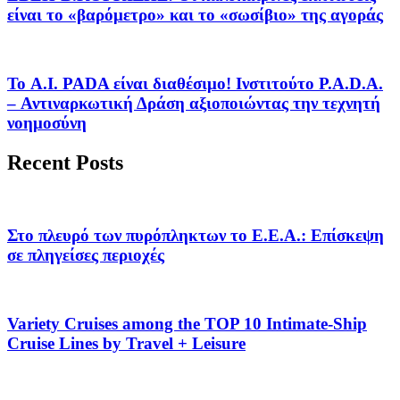
είναι το «βαρόμετρο» και το «σωσίβιο» της αγοράς
Το A.I. PADA είναι διαθέσιμο! Ινστιτούτο P.A.D.A.
– Αντιναρκωτική Δράση αξιοποιώντας την τεχνητή
νοημοσύνη
Recent Posts
Στο πλευρό των πυρόπληκτων το Ε.Ε.Α.: Επίσκεψη
σε πληγείσες περιοχές
Variety Cruises among the TOP 10 Intimate-Ship
Cruise Lines by Travel + Leisure