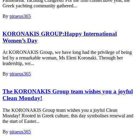
Panhellenic Yachting Congress! For the fifth consecutive year, the
Greek yachting community gathered...
By
piraeus365
KORONAKIS GROUP:Happy International
Women’s Day
At KORONAKIS Group, we have long had the privilege of being
led by a remarkable woman, Ms Eleni Koronaki. Through her
leadership, we...
By
piraeus365
The KORONAKIS Group team wishes you a joyful
Clean Monday!
The KORONAKIS Group team wishes you a joyful Clean
Monday! Rooted in Greek culture, this day symbolises renewal and
the start of Easter...
By
piraeus365