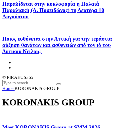
Παραδίδεται στην κυκλοφορία η Παλαιά
Παραλιακή (Λ. Ποσειδώνος) τη Δευτέρα 10
Αυγούστου
Ποιος ευθύνεται στην Αττική για την τεράστια
αύξηση θανάτων και ασθενειών από τον ιό του
Δυτικού Νείλου;
© PIRAEUS365
Home
KORONAKIS GROUP
KORONAKIS GROUP
Meet KORONAKIS Group at SMM 2026