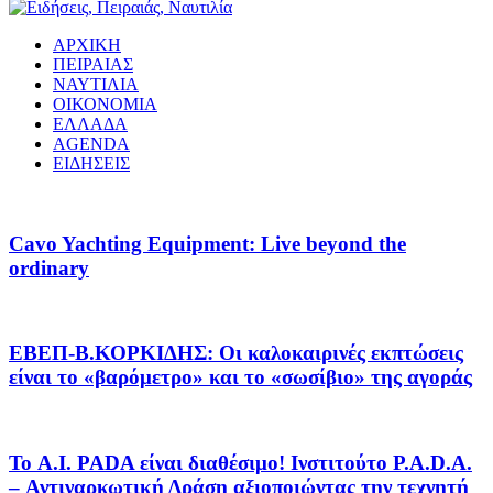
ΑΡΧΙΚΗ
ΠΕΙΡΑΙΑΣ
ΝΑΥΤΙΛΙΑ
ΟΙΚΟΝΟΜΙΑ
ΕΛΛΑΔΑ
AGENDA
ΕΙΔΗΣΕΙΣ
Cavo Yachting Equipment: Live beyond the
ordinary
EΒΕΠ-Β.ΚΟΡΚΙΔΗΣ: Οι καλοκαιρινές εκπτώσεις
είναι το «βαρόμετρο» και το «σωσίβιο» της αγοράς
Το A.I. PADA είναι διαθέσιμο! Ινστιτούτο P.A.D.A.
– Αντιναρκωτική Δράση αξιοποιώντας την τεχνητή