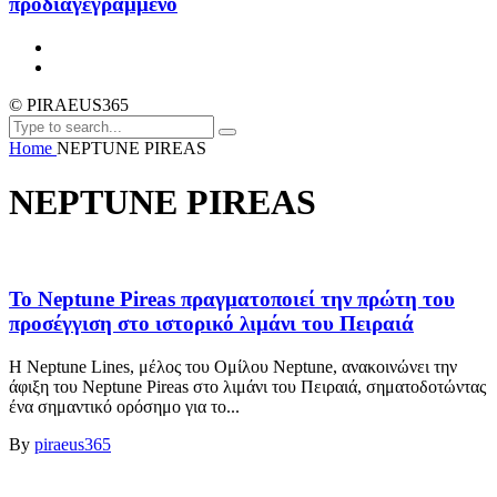
προδιαγεγραμμένο
© PIRAEUS365
Home
NEPTUNE PIREAS
NEPTUNE PIREAS
Το Neptune Pireas πραγματοποιεί την πρώτη του
προσέγγιση στο ιστορικό λιμάνι του Πειραιά
Η Neptune Lines, μέλος του Ομίλου Neptune, ανακοινώνει την
άφιξη του Neptune Pireas στο λιμάνι του Πειραιά, σηματοδοτώντας
ένα σημαντικό ορόσημο για το...
By
piraeus365