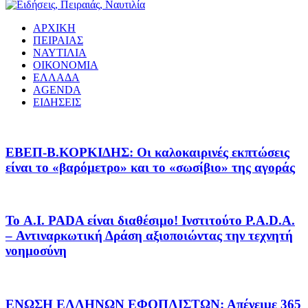
ΑΡΧΙΚΗ
ΠΕΙΡΑΙΑΣ
ΝΑΥΤΙΛΙΑ
ΟΙΚΟΝΟΜΙΑ
ΕΛΛΑΔΑ
AGENDA
ΕΙΔΗΣΕΙΣ
EΒΕΠ-Β.ΚΟΡΚΙΔΗΣ: Οι καλοκαιρινές εκπτώσεις
είναι το «βαρόμετρο» και το «σωσίβιο» της αγοράς
Το A.I. PADA είναι διαθέσιμο! Ινστιτούτο P.A.D.A.
– Αντιναρκωτική Δράση αξιοποιώντας την τεχνητή
νοημοσύνη
ΕΝΩΣΗ ΕΛΛΗΝΩΝ ΕΦΟΠΛΙΣΤΩΝ: Απένειμε 365