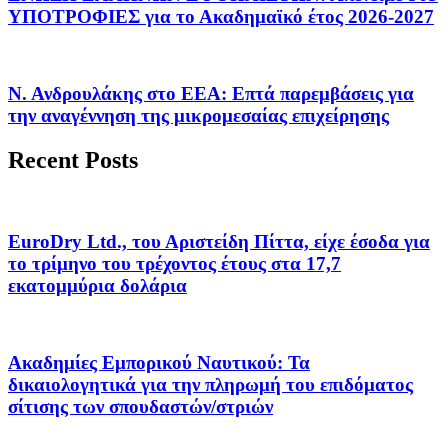
ΥΠΟΤΡΟΦΙΕΣ για το Ακαδημαϊκό έτος 2026-2027
Ν. Ανδρουλάκης στο ΕΕΑ: Επτά παρεμβάσεις για
την αναγέννηση της μικρομεσαίας επιχείρησης
Recent Posts
EuroDry Ltd., του Αριστείδη Πίττα, είχε έσοδα για
το τρίμηνο του τρέχοντος έτους στα 17,7
εκατομμύρια δολάρια
Ακαδημίες Εμπορικού Ναυτικού: Τα
δικαιολογητικά για την πληρωμή του επιδόματος
σίτισης των σπουδαστών/στριών