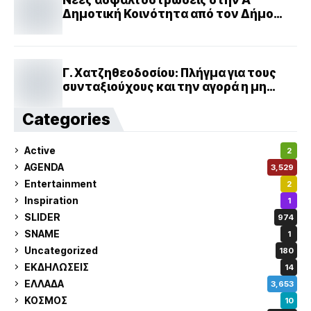
Δημοτική Κοινότητα από τον Δήμο
Πειραιά
Γ. Χατζηθεοδοσίου: Πλήγμα για τους
συνταξιούχους και την αγορά η μη
καταβολή των συντάξεων νωρίτερα
λόγω Πάσχα
Categories
Active
2
AGENDA
3,529
Entertainment
2
Inspiration
1
SLIDER
974
SNAME
1
Uncategorized
180
ΕΚΔΗΛΩΣΕΙΣ
14
ΕΛΛΑΔΑ
3,653
ΚΟΣΜΟΣ
10