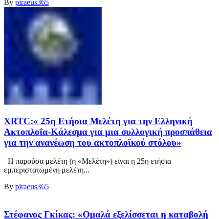
By
piraeus365
XRTC:« 25η Ετήσια Μελέτη για την Ελληνική
Ακτοπλοΐα-Κάλεσμα για μια συλλογική προσπάθεια
για την ανανέωση του ακτοπλοϊκού στόλου»
Η παρούσα μελέτη (η «Μελέτη») είναι η 25η ετήσια
εμπεριστατωμένη μελέτη...
By
piraeus365
Στέφανος Γκίκας: «Ομαλά εξελίσσεται η καταβολή