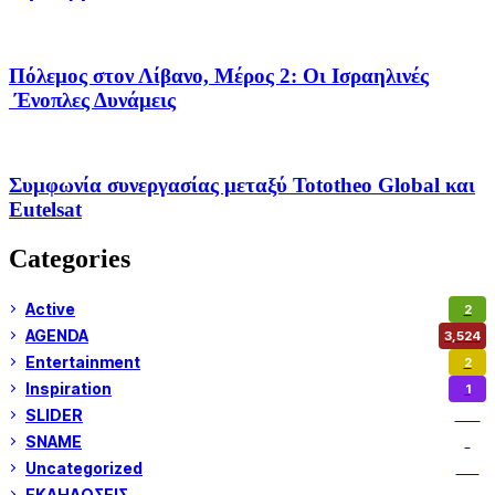
Πόλεμος στον Λίβανο, Μέρος 2: Οι Ισραηλινές
Ένοπλες Δυνάμεις
Συμφωνία συνεργασίας μεταξύ Tototheo Global και
Eutelsat
Categories
Active
2
AGENDA
3,524
Entertainment
2
Inspiration
1
SLIDER
972
SNAME
1
Uncategorized
180
ΕΚΔΗΛΩΣΕΙΣ
14