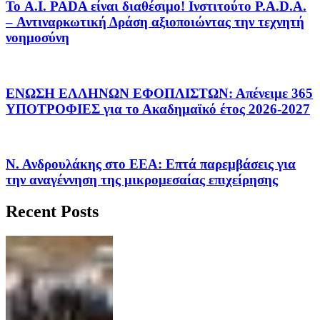
Το A.I. PADA είναι διαθέσιμο! Ινστιτούτο P.A.D.A.
– Αντιναρκωτική Δράση αξιοποιώντας την τεχνητή
νοημοσύνη
ΕΝΩΣΗ ΕΛΛΗΝΩΝ ΕΦΟΠΛΙΣΤΩΝ: Απένειμε 365
ΥΠΟΤΡΟΦΙΕΣ για το Ακαδημαϊκό έτος 2026-2027
Ν. Ανδρουλάκης στο ΕΕΑ: Επτά παρεμβάσεις για
την αναγέννηση της μικρομεσαίας επιχείρησης
Recent Posts