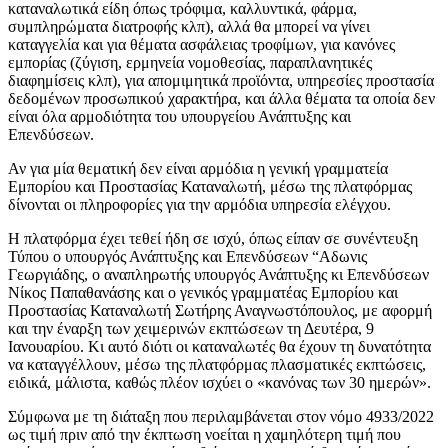
καταναλωτικά είδη όπως τρόφιμα, καλλυντικά, φάρμα,
συμπληρώματα διατροφής κλπ), αλλά θα μπορεί να γίνει
καταγγελία και για θέματα ασφάλειας τροφίμων, για κανόνες
εμπορίας (ζύγιση, ερμηνεία νομοθεσίας, παραπλανητικές
διαφημίσεις κλπ), για απομιμητικά προϊόντα, υπηρεσίες προστασία
δεδομένων προσωπικού χαρακτήρα, και άλλα θέματα τα οποία δεν
είναι όλα αρμοδιότητα του υπουργείου Ανάπτυξης και
Επενδύσεων.
Αν για μία θεματική δεν είναι αρμόδια η γενική γραμματεία
Εμπορίου και Προστασίας Καταναλωτή, μέσω της πλατφόρμας
δίνονται οι πληροφορίες για την αρμόδια υπηρεσία ελέγχου.
Η πλατφόρμα έχει τεθεί ήδη σε ισχύ, όπως είπαν σε συνέντευξη
Τύπου ο υπουργός Ανάπτυξης και Επενδύσεων “Αδωνις
Γεωργιάδης, ο αναπληρωτής υπουργός Ανάπτυξης κι Επενδύσεων
Νίκος Παπαθανάσης και ο γενικός γραμματέας Εμπορίου και
Προστασίας Καταναλωτή Σωτήρης Αναγνωστόπουλος, με αφορμή
και την έναρξη των χειμερινών εκπτώσεων τη Δευτέρα, 9
Ιανουαρίου. Κι αυτό διότι οι καταναλωτές θα έχουν τη δυνατότητα
να καταγγέλλουν, μέσω της πλατφόρμας πλασματικές εκπτώσεις,
ειδικά, μάλιστα, καθώς πλέον ισχύει ο «κανόνας των 30 ημερών».
Σύμφωνα με τη διάταξη που περιλαμβάνεται στον νόμο 4933/2022
ως τιμή πριν από την έκπτωση νοείται η χαμηλότερη τιμή που