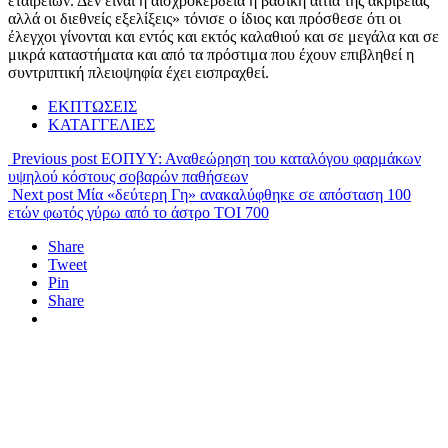
εταιρειών. Δεν είναι η αισχροκέρδεια η βασική αιτία της ακρίβειας
αλλά οι διεθνείς εξελίξεις» τόνισε ο ίδιος και πρόσθεσε ότι οι
έλεγχοι γίνονται και εντός και εκτός καλαθιού και σε μεγάλα και σε
μικρά καταστήματα και από τα πρόστιμα που έχουν επιβληθεί η
συντριπτική πλειοψηφία έχει εισπραχθεί.
ΕΚΠΤΩΣΕΙΣ
ΚΑΤΑΓΓΕΛΙΕΣ
Previous post
ΕΟΠΥΥ: Αναθεώρηση του καταλόγου φαρμάκων
υψηλού κόστους σοβαρών παθήσεων
Next post
Μία «δεύτερη Γη» ανακαλύφθηκε σε απόσταση 100
ετών φωτός γύρω από το άστρο ΤΟΙ 700
Share
Tweet
Pin
Share