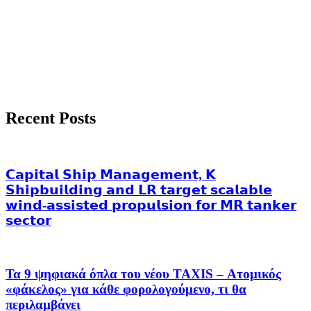
Recent Posts
𝗖𝗮𝗽𝗶𝘁𝗮𝗹 𝗦𝗵𝗶𝗽 𝗠𝗮𝗻𝗮𝗴𝗲𝗺𝗲𝗻𝘁, 𝗞
𝗦𝗵𝗶𝗽𝗯𝘂𝗶𝗹𝗱𝗶𝗻𝗴 𝗮𝗻𝗱 𝗟𝗥 𝘁𝗮𝗿𝗴𝗲𝘁 𝘀𝗰𝗮𝗹𝗮𝗯𝗹𝗲
𝘄𝗶𝗻𝗱-𝗮𝘀𝘀𝗶𝘀𝘁𝗲𝗱 𝗽𝗿𝗼𝗽𝘂𝗹𝘀𝗶𝗼𝗻 𝗳𝗼𝗿 𝗠𝗥 𝘁𝗮𝗻𝗸𝗲𝗿
𝘀𝗲𝗰𝘁𝗼𝗿
Τα 9 ψηφιακά όπλα του νέου TAXIS – Ατομικός
«φάκελος» για κάθε φορολογούμενο, τι θα
περιλαμβάνει