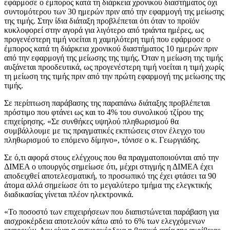
εφάρμοσε ο έμπορος κατά τη διάρκεια χρονικού διαστήματος όχι
συντομότερου των 30 ημερών πριν από την εφαρμογή της μείωσης
της τιμής. Στην ίδια διάταξη προβλέπεται ότι όταν το προϊόν
κυκλοφορεί στην αγορά για λιγότερο από τριάντα ημέρες, ως
προγενέστερη τιμή νοείται η χαμηλότερη τιμή που εφάρμοσε ο
έμπορος κατά τη διάρκεια χρονικού διαστήματος 10 ημερών πριν
από την εφαρμογή της μείωσης της τιμής. Όταν η μείωση της τιμής
αυξάνεται προοδευτικά, ως προγενέστερη τιμή νοείται η τιμή χωρίς
τη μείωση της τιμής πριν από την πρώτη εφαρμογή της μείωσης της
τιμής.
Σε περίπτωση παράβασης της παραπάνω διάταξης προβλέπεται
πρόστιμο που φτάνει ως και το 4% του συνολικού τζίρου της
επιχείρησης. «Σε συνθήκες υψηλού πληθωρισμού θα
συμβάλλουμε με τις πραγματικές εκπτώσεις στον έλεγχο του
πληθωρισμού το επόμενο δίμηνο», τόνισε ο κ. Γεωργιάδης.
Σε ό,τι αφορά στους ελέγχους που θα πραγματοποιούνται από την
ΔΙΜΕΑ ο υπουργός σημείωσε ότι, μέχρι στιγμής η ΔΙΜΕΑ έχει
αποδειχθεί αποτελεσματική, το προσωπικό της έχει φτάσει τα 90
άτομα αλλά σημείωσε ότι το μεγαλύτερο τμήμα της ελεγκτικής
διαδικασίας γίνεται πλέον ηλεκτρονικά.
«Το ποσοστό των επιχειρήσεων που διαπιστώνεται παράβαση για
αισχροκέρδεια αποτελούν κάτω από το 6% των ελεγχόμενων