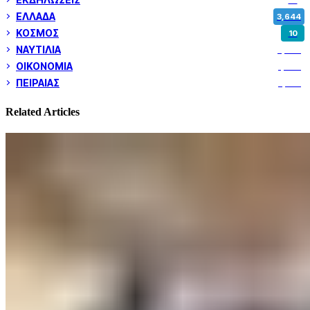
ΕΛΛΑΔΑ
3,644
ΚΟΣΜΟΣ
10
ΝΑΥΤΙΛΙΑ
5,344
ΟΙΚΟΝΟΜΙΑ
1,796
ΠΕΙΡΑΙΑΣ
3,257
Related Articles