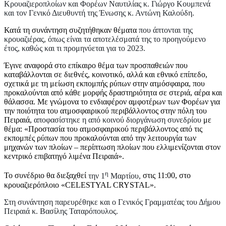
Κρουαζιεροπλοίων και Φορέων Ναυτιλίας κ. Γιώργο Κουμπενά
και τον Γενικό Διευθυντή της Ένωσης κ. Αντώνη Καλούδη.
Κατά τη συνάντηση συζητήθηκαν θέματα
που άπτονται της
κρουαζιέρας, όπως είναι τα αποτελέσματά της το προηγούμενο
έτος, καθώς και τι προμηνύεται για το 2023.
Έγινε αναφορά στο επίκαιρο θέμα των προσπαθειών που
καταβάλλονται σε διεθνές, κοινοτικό, αλλά και εθνικό επίπεδο,
σχετικά με τη μείωση εκπομπής ρύπων στην ατμόσφαιρα, που
προκαλούνται από κάθε μορφής δραστηριότητα σε στεριά, αέρα και
θάλασσα. Με γνώμονα το ενδιαφέρον αμφοτέρων των Φορέων για
την ποιότητα του ατμοσφαιρικού περιβάλλοντος στην πόλη του
Πειραιά,
αποφασίστηκε η από κοινού διοργάνωση συνεδρίου
με
θέμα: «Προστασία του ατμοσφαιρικού περιβάλλοντος από τις
εκπομπές ρύπων που προκαλούνται από την λειτουργία των
μηχανών των πλοίων – περίπτωση πλοίων που ελλιμενίζονται στον
κεντρικό επιβατηγό λιμένα Πειραιά».
η
Το συνέδριο θα διεξαχθεί
την 1
Μαρτίου,
στις 11:00, στο
κρουαζιερόπλοιο «CELESTYAL CRYSTAL».
Στη συνάντηση παρευρέθηκε και ο Γενικός Γραμματέας του Δήμου
Πειραιά κ. Βασίλης Ταταρόπουλος.