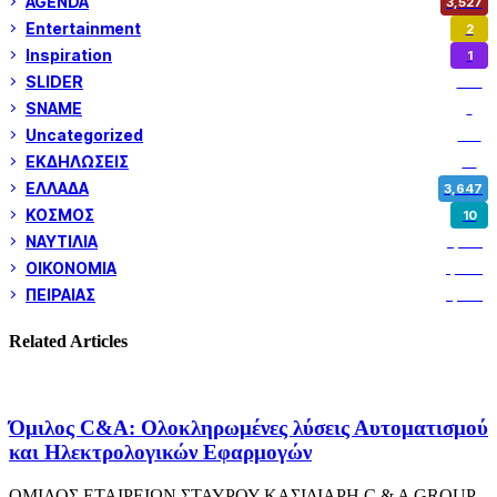
AGENDA
3,527
Entertainment
2
Inspiration
1
SLIDER
973
SNAME
1
Uncategorized
180
ΕΚΔΗΛΩΣΕΙΣ
14
ΕΛΛΑΔΑ
3,647
ΚΟΣΜΟΣ
10
ΝΑΥΤΙΛΙΑ
5,352
ΟΙΚΟΝΟΜΙΑ
1,799
ΠΕΙΡΑΙΑΣ
3,257
Related Articles
Όμιλος C&A: Ολοκληρωμένες λύσεις Αυτοματισμού
και Ηλεκτρολογικών Εφαρμογών
ΟΜΙΛΟΣ ΕΤΑΙΡΕΙΩΝ ΣΤΑΥΡΟΥ ΚΑΣΙΔΙΑΡΗ C & A GROUP