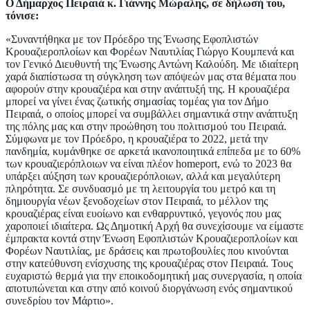
Ο Δήμαρχος Πειραιά κ. Γιάννης Μώραλης, σε δήλωσή του,
τόνισε:
«Συναντήθηκα με τον Πρόεδρο της Ένωσης Εφοπλιστών
Κρουαζιεροπλοίων και Φορέων Ναυτιλίας Γιώργο Κουμπενά και
τον Γενικό Διευθυντή της Ένωσης Αντώνη Καλούδη. Με ιδιαίτερη
χαρά διαπίστωσα τη σύγκληση των απόψεών μας στα θέματα που
αφορούν στην κρουαζιέρα και στην ανάπτυξή της. Η κρουαζιέρα
μπορεί να γίνει ένας ζωτικής σημασίας τομέας για τον Δήμο
Πειραιά, ο οποίος μπορεί να συμβάλλει σημαντικά στην ανάπτυξη
της πόλης μας και στην προώθηση του πολιτισμού του Πειραιά.
Σύμφωνα με τον Πρόεδρο, η κρουαζιέρα το 2022, μετά την
πανδημία, κυμάνθηκε σε αρκετά ικανοποιητικά επίπεδα με το 60%
των κρουαζιερόπλοιων να είναι πλέον
homeport
, ενώ το 2023 θα
υπάρξει αύξηση των κρουαζιερόπλοιων, αλλά και μεγαλύτερη
πληρότητα. Σε συνδυασμό με τη λειτουργία του μετρό και τη
δημιουργία νέων ξενοδοχείων στον Πειραιά, το μέλλον της
κρουαζιέρας είναι ευοίωνο και ενθαρρυντικό, γεγονός που μας
χαροποιεί ιδιαίτερα. Ως Δημοτική Αρχή θα συνεχίσουμε να είμαστε
έμπρακτα κοντά στην Ένωση Εφοπλιστών Κρουαζιεροπλοίων και
Φορέων Ναυτιλίας, με δράσεις και πρωτοβουλίες που κινούνται
στην κατεύθυνση ενίσχυσης της κρουαζιέρας στον Πειραιά. Τους
ευχαριστώ θερμά για την εποικοδομητική μας συνεργασία, η οποία
αποτυπώνεται και στην από κοινού διοργάνωση ενός σημαντικού
συνεδρίου τον Μάρτιο».