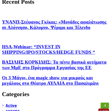
Recent Posts
ΥΝΑΝΠ-Στέφανος Γκίκας: «Μονάδες αφαλάτωσης
σε Αλόννησο, Κάλυμνο, Ψέριμο και Τέλενδο
HSA-Webinar: “INVEST IN
SHIPPING/IPO/STOCKS/HEDGE FUNDS “
ΒΑΣΙΛΗΣ ΚΟΡΚΙΔΗΣ: Τα πέντε βασικά αιτήματα
των ΜμΕ στο Πρόγραμμα Εργασίας της ΕΕ
Οι 3 Μάγοι, ένα magic show για μικρούς και
μεγάλους στο Θέατρο ΑΥΛΑΙΑ στο Πασαλιμάνι
Categories
Active
2