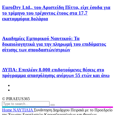
EuroDry Ltd., του Αριστείδη Πίττα, είχε έσοδα για
το τρίμηνο του τρέχοντος έτους στα 17,7
εκατομμύρια δολάρια
Ακαδημίες Εμπορικού Ναυτικού: Τα
δικαιολογητικά για την πληρωμή του επιδόματος
σίτισης των σπουδαστών/στριών
ΔΥΠΑ: Επιπλέον 8.000 επιδοτούμενες θέσεις στο
πρόγραμμα απασχόλησης ανέργων 55 ετών και άνω
© PIRAEUS365
Home
ΝΑΥΤΙΛΙΑ
Συνάντηση Δημάρχου Πειραιά με το Προεδρείο
της Ένωσης Εφοπλιστών Κρουαζιεροπλοίων και Φορέων