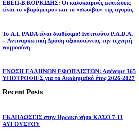
EΒΕΠ-Β.ΚΟΡΚΙΔΗΣ: Οι καλοκαιρινές εκπτώσεις
είναι το «βαρόμετρο» και το «σωσίβιο» της αγοράς
Το A.I. PADA είναι διαθέσιμο! Ινστιτούτο P.A.D.A.
– Αντιναρκωτική Δράση αξιοποιώντας την τεχνητή
νοημοσύνη
ΕΝΩΣΗ ΕΛΛΗΝΩΝ ΕΦΟΠΛΙΣΤΩΝ: Απένειμε 365
ΥΠΟΤΡΟΦΙΕΣ για το Ακαδημαϊκό έτος 2026-2027
Recent Posts
ΕΚΔΗΛΩΣΕΙΣ στην Ηρωική νήσο ΚΑΣΟ 7-11
ΑΥΓΟΥΣΤΟΥ