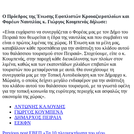
Ο Πρόεδρος της Ένωσης Εφοπλιστών Κρουαζιεροπλοίων και
Φορέων Ναυτιλίας κ. Γιώργος Κουμπενάς δήλωσε:
«Είναι ευχάριστο να συνεργάζεται ο Φορέας μας με τον Δήμο του
Πειραιά που θεωρείται η έδρα της ναυτιλίας και που συμβαίνει να
είναι ο πρώτος λιμένας της χώρας. Η Ένωση και τα μέλη μας,
καταβάλουν κάθε προσπάθεια για την ανάπτυξη του κλάδου αυτού
του θαλάσσιου τουρισμού στον Πειραιά». Στοχεύουμε, είπε ο κ.
Κουμπενάς, στην παροχή κάθε διευκόλυνσης των πλοίων στον
λιμένα, καθώς και των εκατοντάδων χιλιάδων επιβατών και
τουριστών που μεταφέρονται με αυτά. Θα συνεχίσουμε τη
συνεργασία μας με την Τοπική Αυτοδιοίκηση και τον Δήμαρχο κ.
Μώραλη, ο οποίος δείχνει μεγάλο ενδιαφέρον για την ανάπτυξη
του κλάδου αυτού του θαλάσσιου τουρισμού, με τα γνωστά οφέλη
για την τοπική κοινωνία της ευρύτερης περιοχής και ασφαλώς την
οικονομία της χώρας».
ΑΝΤΩΝΗΣ ΚΑΛΟΥΔΗΣ
ΓΙΩΡΓΟΣ ΚΟΥΜΠΕΝΑ
ΔΗΜΑΡΧΟΣ ΠΕΙΡΑΙΑ
ΕΕΚΦΝ
Previous post
ΕΒΕΠ «Τα 10 πλεονεκτήματα του νέου