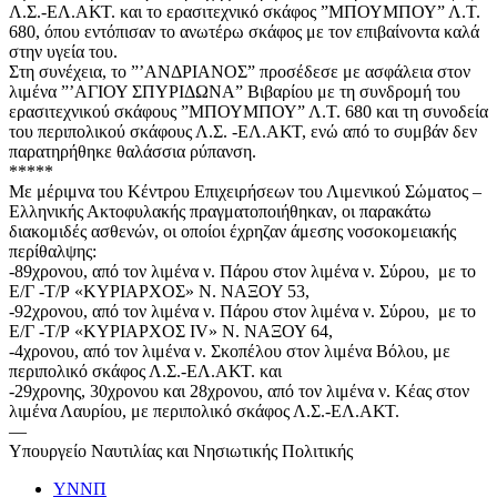
Λ.Σ.-ΕΛ.ΑΚΤ. και το ερασιτεχνικό σκάφος ”ΜΠΟΥΜΠΟΥ” Λ.Τ.
680, όπου εντόπισαν το ανωτέρω σκάφος με τον επιβαίνοντα καλά
στην υγεία του.
Στη συνέχεια, το ”’ΑΝΔΡΙΑΝΟΣ” προσέδεσε με ασφάλεια στον
λιμένα ”’ΑΓΙΟΥ ΣΠΥΡΙΔΩΝΑ” Βιβαρίου με τη συνδρομή του
ερασιτεχνικού σκάφους ”ΜΠΟΥΜΠΟΥ” Λ.Τ. 680 και τη συνοδεία
του περιπολικού σκάφους Λ.Σ. -ΕΛ.ΑΚΤ, ενώ από το συμβάν δεν
παρατηρήθηκε θαλάσσια ρύπανση.
*****
Με μέριμνα του Κέντρου Επιχειρήσεων του Λιμενικού Σώματος –
Ελληνικής Ακτοφυλακής πραγματοποιήθηκαν, οι παρακάτω
διακομιδές ασθενών, οι οποίοι έχρηζαν άμεσης νοσοκομειακής
περίθαλψης:
-89χρονου, από τον λιμένα ν. Πάρου στον λιμένα ν. Σύρου, με το
Ε/Γ -Τ/Ρ «ΚΥΡΙΑΡΧΟΣ» Ν. ΝΑΞΟΥ 53,
-92χρονου, από τον λιμένα ν. Πάρου στον λιμένα ν. Σύρου, με το
Ε/Γ -Τ/Ρ «ΚΥΡΙΑΡΧΟΣ IV» Ν. ΝΑΞΟΥ 64,
-4χρονου, από τον λιμένα ν. Σκοπέλου στον λιμένα Βόλου, με
περιπολικό σκάφος Λ.Σ.-ΕΛ.ΑΚΤ. και
-29χρονης, 30χρονου και 28χρονου, από τον λιμένα ν. Κέας στον
λιμένα Λαυρίου, με περιπολικό σκάφος Λ.Σ.-ΕΛ.ΑΚΤ.
—
Υπουργείο Ναυτιλίας και Νησιωτικής Πολιτικής
ΥΝΝΠ