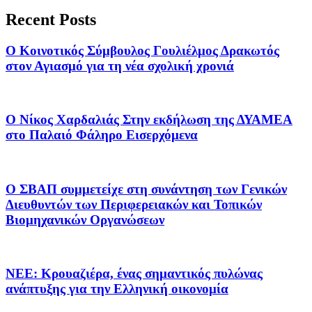
Recent Posts
Ο Κοινοτικός Σύμβουλος Γουλιέλμος Δρακωτός
στον Αγιασμό για τη νέα σχολική χρονιά
Ο Νίκος Χαρδαλιάς Στην εκδήλωση της ΔΥΑΜΕΑ
στο Παλαιό Φάληρο Εισερχόμενα
Ο ΣΒΑΠ συμμετείχε στη συνάντηση των Γενικών
Διευθυντών των Περιφερειακών και Τοπικών
Βιομηχανικών Οργανώσεων
ΝΕΕ: Κρουαζιέρα, ένας σημαντικός πυλώνας
ανάπτυξης για την Ελληνική οικονομία