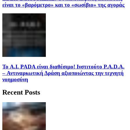
είναι το «βαρόμετρο» και το «σωσίβιο» της αγοράς
Το A.I. PADA είναι διαθέσιμο! Ινστιτούτο P.A.D.A.
– Αντιναρκωτική Δράση αξιοποιώντας την τεχνητή
νοημοσύνη
Recent Posts