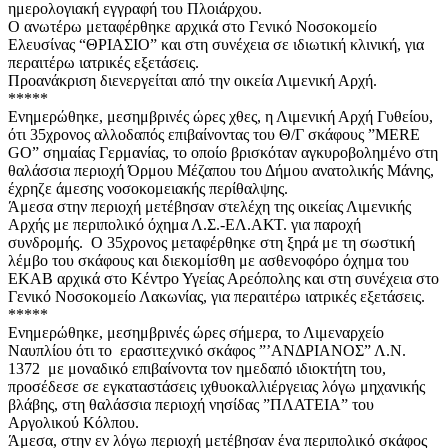
ημερολογιακή εγγραφή του Πλοιάρχου.
Ο ανωτέρω μεταφέρθηκε αρχικά στο Γενικό Νοσοκομείο
Ελευσίνας “ΘΡΙΑΣΙΟ” και στη συνέχεια σε ιδιωτική κλινική, για
περαιτέρω ιατρικές εξετάσεις.
Προανάκριση διενεργείται από την οικεία Λιμενική Αρχή.
*****
Ενημερώθηκε, μεσημβρινές ώρες χθες, η Λιμενική Αρχή Γυθείου,
ότι 35χρονος αλλοδαπός επιβαίνοντας του Θ/Γ σκάφους ”MERE
GO” σημαίας Γερμανίας, το οποίο βρισκόταν αγκυροβολημένο στη
θαλάσσια περιοχή Όρμου Μέζαπου του Δήμου ανατολικής Μάνης,
έχρηζε άμεσης νοσοκομειακής περίθαλψης.
Άμεσα στην περιοχή μετέβησαν στελέχη της οικείας Λιμενικής
Αρχής με περιπολικό όχημα Λ.Σ.-ΕΛ.ΑΚΤ. για παροχή
συνδρομής. Ο 35χρονος μεταφέρθηκε στη ξηρά με τη σωστική
λέμβο του σκάφους και διεκομίσθη με ασθενοφόρο όχημα του
ΕΚΑΒ αρχικά στο Κέντρο Υγείας Αρεόπολης και στη συνέχεια στο
Γενικό Νοσοκομείο Λακωνίας, για περαιτέρω ιατρικές εξετάσεις.
*****
Ενημερώθηκε, μεσημβρινές ώρες σήμερα, το Λιμεναρχείο
Ναυπλίου ότι το ερασιτεχνικό σκάφος ”’ΑΝΔΡΙΑΝΟΣ” Λ.Ν.
1372 με μοναδικό επιβαίνοντα τον ημεδαπό ιδιοκτήτη του,
προσέδεσε σε εγκαταστάσεις ιχθυοκαλλιέργειας λόγω μηχανικής
βλάβης, στη θαλάσσια περιοχή νησίδας ”ΠΛΑΤΕΙΑ” του
Αργολικού Κόλπου.
Άμεσα, στην εν λόγω περιοχή μετέβησαν ένα περιπολικό σκάφος