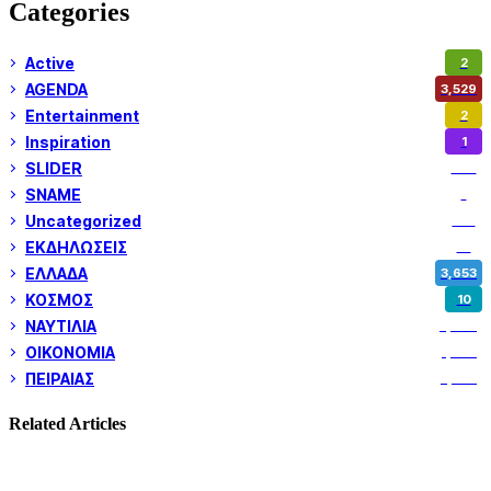
Categories
Active
2
AGENDA
3,529
Entertainment
2
Inspiration
1
SLIDER
974
SNAME
1
Uncategorized
180
ΕΚΔΗΛΩΣΕΙΣ
14
ΕΛΛΑΔΑ
3,653
ΚΟΣΜΟΣ
10
ΝΑΥΤΙΛΙΑ
5,360
ΟΙΚΟΝΟΜΙΑ
1,802
ΠΕΙΡΑΙΑΣ
3,262
Related Articles