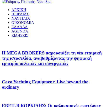
ΑΡΧΙΚΗ
ΠΕΙΡΑΙΑΣ
ΝΑΥΤΙΛΙΑ
ΟΙΚΟΝΟΜΙΑ
ΕΛΛΑΔΑ
AGENDA
ΕΙΔΗΣΕΙΣ
Η MEGA BROKERS παρουσιάζει τη νέα εταιρική
της ιστοσελίδα, αναβαθμίζοντας την ψηφιακή
εμπειρία πελατών και συνεργατών
Cavo Yachting Equipment: Live beyond the
ordinary
EΒΕΠ-Β.ΚΟΡΚΙΔΗΣ: Οι καλοκαιρινές εκπτώσεις