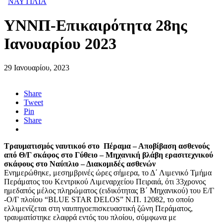
ΝΑΥΤΙΛΙΑ
ΥΝΝΠ-Επικαιρότητα 28ης
Ιανουαρίου 2023
29 Ιανουαρίου, 2023
Share
Tweet
Pin
Share
Τραυματισμός ναυτικού στο Πέραμα – Αποβίβαση ασθενούς
από Θ/Γ σκάφος στο Γύθειο – Μηχανική βλάβη ερασιτεχνικού
σκάφους στο Ναύπλιο – Διακομιδές ασθενών
Ενημερώθηκε, μεσημβρινές ώρες σήμερα, το Δ΄ Λιμενικό Τμήμα
Περάματος του Κεντρικού Λιμεναρχείου Πειραιά, ότι 33χρονος
ημεδαπός μέλος πληρώματος (ειδικότητας Β΄ Μηχανικού) του Ε/Γ
-Ο/Γ πλοίου “BLUE STAR DELOS” Ν.Π. 12082, το οποίο
ελλιμενίζεται στη ναυπηγοεπισκευαστική ζώνη Περάματος,
τραυματίστηκε ελαφρά εντός του πλοίου, σύμφωνα με