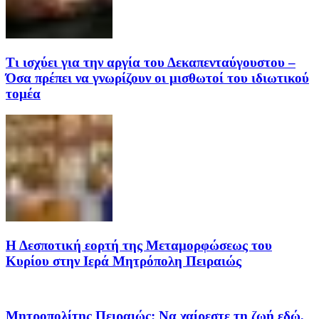
Τι ισχύει για την αργία του Δεκαπενταύγουστου –
Όσα πρέπει να γνωρίζουν οι μισθωτοί του ιδιωτικού
τομέα
Η Δεσποτική εορτή της Μεταμορφώσεως του
Κυρίου στην Ιερά Μητρόπολη Πειραιώς
Μητροπολίτης Πειραιώς: Να χαίρεστε τη ζωή εδώ,