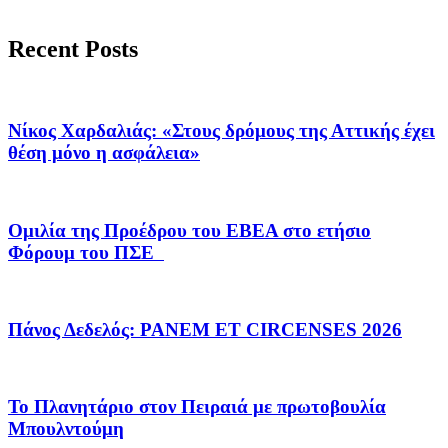
Recent Posts
Νίκος Χαρδαλιάς: «Στους δρόμους της Αττικής έχει
θέση μόνο η ασφάλεια»
Ομιλία της Προέδρου του ΕΒΕΑ στο ετήσιο
Φόρουμ του ΠΣΕ
Πάνος Δεδελός: PANEM ET CIRCENSES 2026
Το Πλανητάριο στον Πειραιά με πρωτοβουλία
Μπουλντούμη