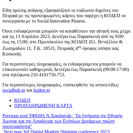
Είδη πρώτης ανάγκης εξασφαλίζουν οι ευάλωτοι δημότες του
Πειραιά με τις προπληρωμένες κάρτες που παρέχει η ΚΟΔΕΠ σε
συνεργασία με το Social Innovation Piraeus.
Όσοι ενδιαφέρονται μπορούν να καταθέσουν την αίτησή τους μέχρι
και τις 13 Απριλίου 2023, Δευτέρα έως Παρασκευή από τις 9:00
έως τις 15:00, στο Πρωτόκολλο της ΚΟΔΕΠ (Ελ. Βενιζέλου &
ος
Ζωσιμαδών 11, Τ.Κ. 18531, Πειραιάς 4
όροφος υπόψιν κας
Κοσκινά).
Για περισσότερες πληροφορίες, οι ενδιαφερόμενοι μπορούν να
επικοινωνούν καθημερινά, Δευτέρα έως Παρασκευή (09:00-17:00)
στα τηλέφωνα 210 4101750-753.
Για περισσότερες πληροφορίες, επισκεφθείτε τις ιστοσελίδες:
socialhub.gr
και
kodep.gr
ΚΟΔΕΠ
ΠΡΟΠΛΗΡΩΜΕΝΗ ΚΑΡΤΑ
Previous post
ΥΦΕΘΑ Ν.Χαρδαλιάς: ¨Τα ζητήματα της Εθνικής
Άμυνας και της Ασφάλειας των Ενόπλων Δυνάμεων πρώτη
προτεραιότητα"
Next post
3rd Digital Modern Shipping conference 2023