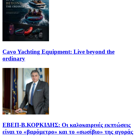
Cavo Yachting Equipment: Live beyond the
ordinary
EΒΕΠ-Β.ΚΟΡΚΙΔΗΣ: Οι καλοκαιρινές εκπτώσεις
είναι το «βαρόμετρο» και το «σωσίβιο» της αγοράς