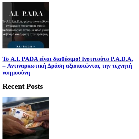
Το A.I. PADA είναι διαθέσιμο! Ινστιτούτο P.A.D.A.
– Αντιναρκωτική Δράση αξιοποιώντας την τεχνητή
νοημοσύνη
Recent Posts