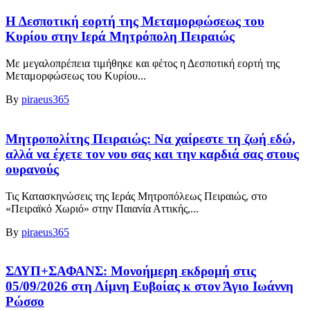
Η Δεσποτική εορτή της Μεταμορφώσεως του
Κυρίου στην Ιερά Μητρόπολη Πειραιώς
Με μεγαλοπρέπεια τιμήθηκε και φέτος η Δεσποτική εορτή της
Μεταμορφώσεως του Κυρίου...
By
piraeus365
Μητροπολίτης Πειραιώς: Να χαίρεστε τη ζωή εδώ,
αλλά να έχετε τον νου σας και την καρδιά σας στους
ουρανούς
Τις Κατασκηνώσεις της Ιεράς Μητροπόλεως Πειραιώς, στο
«Πειραϊκό Χωριό» στην Παιανία Αττικής,...
By
piraeus365
ΣΔΥΠ+ΣΑΦΑΝΣ: Μονοήμερη εκδρομή στις
05/09/2026 στη Λίμνη Ευβοίας κ στον Άγιο Ιωάννη
Ρώσσο