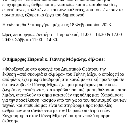
επιχειρηματίες, άνθρωποι της ναυτιλίας και της αυτοδιοίκησης,
επιστήμονες, καλλιτέχνες και συνδικαλιστές, που τους ένωσαν τα
πρωτότυπα, εξαιρετικά έργα του δημιουργού.
Η έκθεση θα λειτουργήσει μέχρι τις 18 Φεβρουαρίου 2023.
Ώρες λειτουργίας: Δευτέρα – Παρασκευή, 11:00 – 14:30 & 17:00 –
20:00. Σάββατο 11:00 – 14:30.
Ο Δήμαρχος Πειραιά κ. Γιάννης Μώραλης, δήλωσε:
«Φιλοξενούμε στο φουαγιέ του Δημοτικού Θεάτρου την
έκθεση
«από σκουριά κι αλμύρα» του Γιάννη Μίχα, ο οποίος πέρα
από φίλος έχει μακρά διαδρομή στα κοινά με θετική προσφορά σε
ό,τι ανέλαβε. Ο Γιάννης Μίχας έχει μια μακρόχρονη πορεία ως
ζωγράφος, εστιάζοντας στα καράβια που μαζί με τη θάλασσα και το
λιμάνι, αποτελούν το σήμα κατατεθέν της πόλης μας. Χαιρόμαστε
για την προσέλευση κόσμου από τον χώρο του πολιτισμού και των
τεχνών και επιθυμία μας είναι να στηρίζουμε πρωτοβουλίες
ανθρώπων που συνδέονται με τον Πειραιά επί σειρά ετών.
Συγχαρητήρια στον Γιάννη Μίχα γι΄ αυτή την πολύ όμορφη
έκθεση».