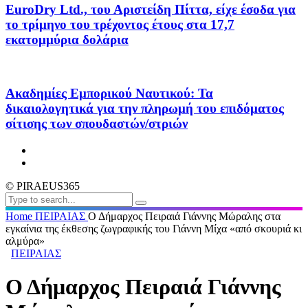
EuroDry Ltd., του Αριστείδη Πίττα, είχε έσοδα για
το τρίμηνο του τρέχοντος έτους στα 17,7
εκατομμύρια δολάρια
Ακαδημίες Εμπορικού Ναυτικού: Τα
δικαιολογητικά για την πληρωμή του επιδόματος
σίτισης των σπουδαστών/στριών
© PIRAEUS365
Home
ΠΕΙΡΑΙΑΣ
Ο Δήμαρχος Πειραιά Γιάννης Μώραλης στα
εγκαίνια της έκθεσης ζωγραφικής του Γιάννη Μίχα «από σκουριά κι
αλμύρα»
ΠΕΙΡΑΙΑΣ
Ο Δήμαρχος Πειραιά Γιάννης