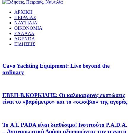
ΑΡΧΙΚΗ
ΠΕΙΡΑΙΑΣ
ΝΑΥΤΙΛΙΑ
ΟΙΚΟΝΟΜΙΑ
ΕΛΛΑΔΑ
AGENDA
ΕΙΔΗΣΕΙΣ
Cavo Yachting Equipment: Live beyond the
ordinary
EΒΕΠ-Β.ΚΟΡΚΙΔΗΣ: Οι καλοκαιρινές εκπτώσεις
είναι το «βαρόμετρο» και το «σωσίβιο» της αγοράς
Το A.I. PADA είναι διαθέσιμο! Ινστιτούτο P.A.D.A.
– Αντιναρκωτική Δράση αξιοποιώντας την τεχνητή