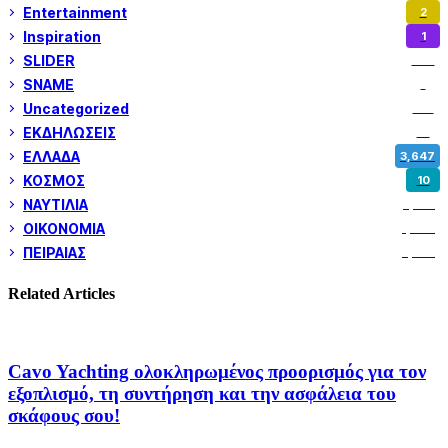
Entertainment
2
Inspiration
1
SLIDER
973
SNAME
1
Uncategorized
180
ΕΚΔΗΛΩΣΕΙΣ
14
ΕΛΛΑΔΑ
3,647
ΚΟΣΜΟΣ
10
ΝΑΥΤΙΛΙΑ
5,355
ΟΙΚΟΝΟΜΙΑ
1,799
ΠΕΙΡΑΙΑΣ
3,258
Related Articles
Cavo Yachting ολοκληρωμένος προορισμός για τον
εξοπλισμό, τη συντήρηση και την ασφάλεια του
σκάφους σου!