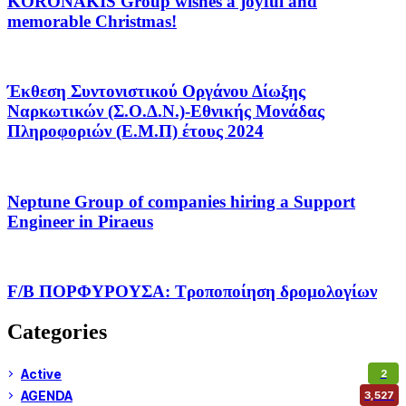
KORONAKIS Group wishes a joyful and
memorable Christmas!
Έκθεση Συντονιστικού Οργάνου Δίωξης
Ναρκωτικών (Σ.Ο.Δ.Ν.)-Εθνικής Μονάδας
Πληροφοριών (Ε.Μ.Π) έτους 2024
Neptune Group of companies hiring a Support
Engineer in Piraeus
F/B ΠΟΡΦΥΡΟΥΣΑ: Τροποποίηση δρομολογίων
Categories
Active
2
AGENDA
3,527