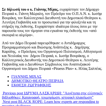
Σε δήλωσή του ο κ. Γιάννης Μίχας,
ευχαρίστησε τον Δήμαρχο
Πειραιά κ. Γιάννη Μώραλη, τον Πρόεδρο του Ο.Π.Α.Ν. κ. Ιωσήφ
Βουράκη, τον Καλλιτεχνικό Διευθυντή του Δημοτικού Θεάτρου κ.
Λευτέρη Γιοβανίδη και το προσωπικό για την φιλοξενία και τη
στήριξη της έκθεσης. Ευχαρίστησε ιδιαίτερα όλους όσοι με την
παρουσία τους τον τίμησαν στα εγκαίνια της έκθεσής του «από
σκουριά κι αλμύρα».
Από τον Δήμο Πειραιά παρευρέθηκαν: ο Αντιδήμαρχος
Προγραμματισμού και Βιώσιμης Ανάπτυξης κ. Δημήτρης
Καρύδης, ο Πρόεδρος του Οργανισμού Πολιτισμού, Αθλητισμού
και Νεολαίας του Δήμου Πειραιά, κ. Ιωσήφ Βουράκης, ο
Καλλιτεχνικός Διευθυντής του Δημοτικού Θεάτρου κ. Λευτέρης
Γιοβανίδης και ο Διευθύνων Σύμβουλος του Αναπτυξιακού
Οργανισμού του Δήμου Πειραιά «Piraeus Plus» κ. Ηλίας Σαλπέας.
ΓΙΑΝΝΗΣ ΜΙΧΑΣ
ΔΗΜΟΤΙΚΟ ΘΕΑΤΡΟ ΠΕΙΡΑΙΑ
ΕΚΘΕΣΗ ΖΩΓΡΑΦΙΚΗΣ
Previous post
ΙΔΡΥΜΑ ΛΑΣΚΑΡΙΔΗ: "Αρχέτυπα στις ελληνικές
βιβλιοθήκες: Καταγραφή, τεκμηρίωση, ιστορική πλαισίωση”
Next post
BLACK ROPE: Learn how experts are responding to
mooring challenges