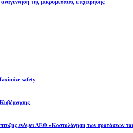
 αναγέννηση της μικρομεσαίας επιχείρησης
ximize safety
 Κυβέρνησης
νάπτυξης ενόψει ΔΕΘ «Κοστολόγηση των προτάσεων το