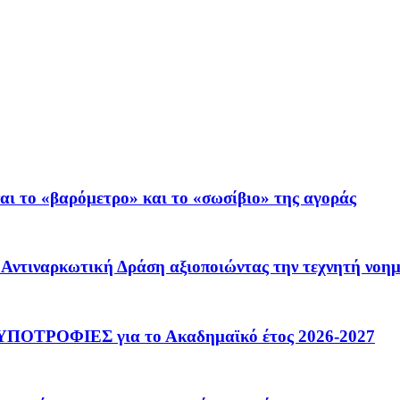
ι το «βαρόμετρο» και το «σωσίβιο» της αγοράς
 – Αντιναρκωτική Δράση αξιοποιώντας την τεχνητή νοη
ΟΤΡΟΦΙΕΣ για το Ακαδημαϊκό έτος 2026-2027