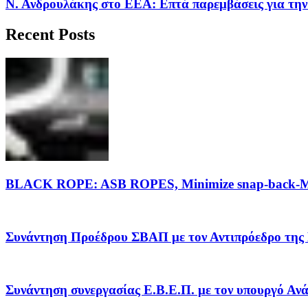
Ν. Ανδρουλάκης στο ΕΕΑ: Επτά παρεμβάσεις για την
Recent Posts
BLACK ROPE: ASB ROPES, Minimize snap-back-Ma
Συνάντηση Προέδρου ΣΒΑΠ με τον Αντιπρόεδρο της
Συνάντηση συνεργασίας Ε.Β.Ε.Π. με τον υπουργό Α