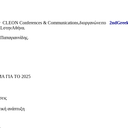
ν CLEON Conferences & Communications,διοργανώνειτο
2ndGreek
ELστηνΑθήνα.
 Παπαγιαννίδης.
 ΓΙΑ ΤΟ 2025
σεις
τική ανάπτυξη