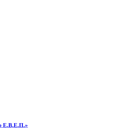
υ Ε.Β.Ε.Π.»