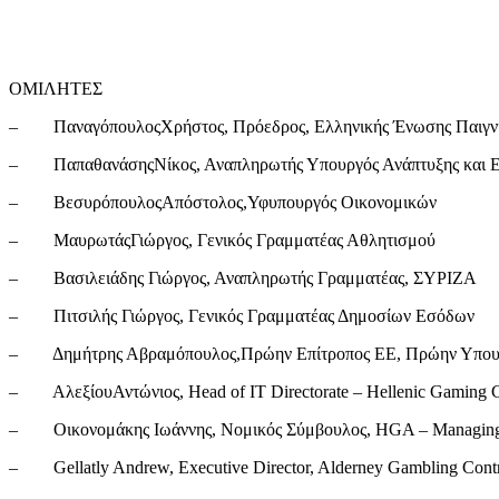
ΟΜΙΛΗΤΕΣ
– ΠαναγόπουλοςΧρήστος, Πρόεδρος, Ελληνικής Ένωσης Παιγν
– ΠαπαθανάσηςΝίκος, Αναπληρωτής Υπουργός Ανάπτυξης και Επενδ
– ΒεσυρόπουλοςΑπόστολος,Υφυπουργός Οικονομικών
– ΜαυρωτάςΓιώργος, Γενικός Γραμματέας Αθλητισμού
– Βασιλειάδης Γιώργος, Αναπληρωτής Γραμματέας, ΣΥΡ
– Πιτσιλής Γιώργος, Γενικός Γραμματέας Δημοσίων Εσόδων
– Δημήτρης Αβραμόπουλος,Πρώην Επίτροπος ΕΕ, Πρώην Υπου
– ΑλεξίουΑντώνιος, Head of IT Directorate – Hellenic Gaming 
– Οικονομάκης Ιωάννης, Νομικός Σύμβουλος, HGA – Managing Pa
– Gellatly Andrew, Executive Director, Alderney Gambling Cont