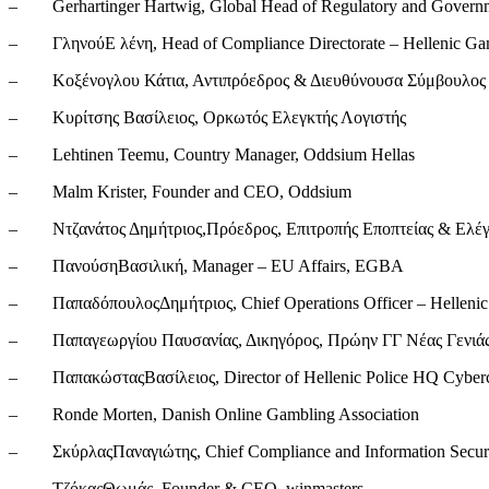
– Gerhartinger Hartwig, Global Head of Regulatory and Governmen
– ΓληνούΕ λένη, Head of Compliance Directorate – Hellenic G
– Κοξένογλου Κάτια, Αντιπρόεδρος & Διευθύνουσα Σύμβουλο
– Κυρίτσης Βασίλειος, Ορκωτός Ελεγκτής Λογιστής
– Lehtinen Teemu, Country Manager, Oddsium Hellas
– Malm Krister, Founder and CEO, Oddsium
– Ντζανάτος Δημήτριος,Πρόεδρος, Επιτροπής Εποπτείας & Ελέ
– ΠανούσηΒασιλική, Manager – EU Affairs, EGBA
– ΠαπαδόπουλοςΔημήτριος, Chief Operations Officer – Helleni
– Παπαγεωργίου Παυσανίας, Δικηγόρος, Πρώην ΓΓ Νέας Γενιά
– ΠαπακώσταςΒασίλειος, Director of Hellenic Police HQ Cybercri
– Ronde Morten, Danish Online Gambling Association
– ΣκύρλαςΠαναγιώτης, Chief Compliance and Information Securit
– ΤζόκαςΘωμάς, Founder & CEO, winmasters