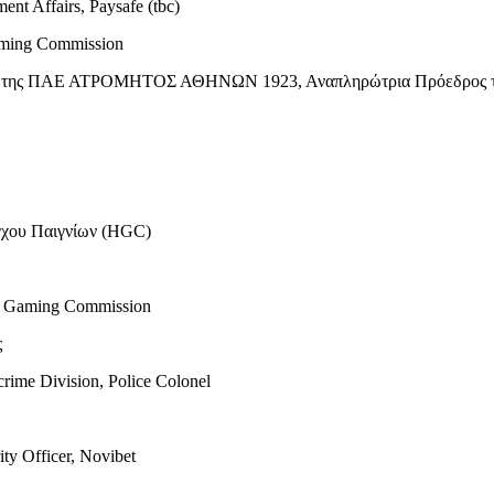
t Affairs, Paysafe (tbc)
aming Commission
ς της ΠΑΕ ΑΤΡΟΜΗΤΟΣ ΑΘΗΝΩΝ 1923, Αναπληρώτρια Πρόεδρος τ
γχου Παιγνίων (HGC)
c Gaming Commission
ς
me Division, Police Colonel
y Officer, Novibet