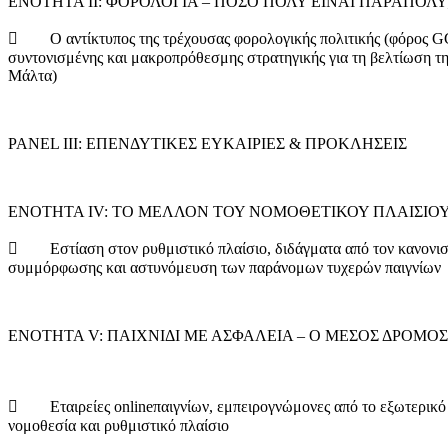
ΕΝΟΤΗΤΑ II: ΦΟΡΟΛΟΓΙΑ – ΠΟΣΟ ΠΟΛΥ ΕΙΝΑΙ ΠΑΡΑΠΟΛΥ
 Ο αντίκτυπος της τρέχουσας φορολογικής πολιτικής (φόρος GGR
συντονισμένης και μακροπρόθεσμης στρατηγικής για τη βελτίωση της
Μάλτα)
PANEL III: ΕΠΕΝΔΥΤΙΚΕΣ ΕΥΚΑΙΡΙΕΣ & ΠΡΟΚΛΗΣΕΙΣ
ΕΝΟΤΗΤΑ IV: ΤΟ ΜΕΛΛΟΝ ΤΟΥ ΝΟΜΟΘΕΤΙΚΟΥ ΠΛΑΙΣΙΟ
 Εστίαση στον ρυθμιστικό πλαίσιο, διδάγματα από τον κανονισμό
συμμόρφωσης και αστυνόμευση των παράνομων τυχερών παιγνίων
ΕΝΟΤΗΤΑ V: ΠΑΙΧΝΙΔΙ ΜΕ ΑΣΦΑΛΕΙΑ – Ο ΜΕΣΟΣ ΔΡΟΜΟΣ
 Εταιρείες onlineπαιγνίων, εμπειρογνώμονες από το εξωτερικό κ
νομοθεσία και ρυθμιστικό πλαίσιο