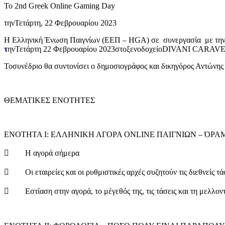
To 2nd Greek Online Gaming Day
τηνΤετάρτη, 22 Φεβρουαρίου 2023
Η Ελληνική Ένωση Παιγνίων (ΕΕΠ – HGA) σε συνεργασία με τη
τ
ηνΤετάρτη 22 Φεβρουαρίου 2023στοξενοδοχείοDIVANI CARAV
Τοσυνέδριο θα συντονίσει ο δημοσιογράφος και δικηγόρος Αντώνης
ΘΕΜΑΤΙΚΕΣ ΕΝΟΤΗΤΕΣ
ENOTHTA Ι: ΕΛΛΗΝΙΚΗ ΑΓΟΡΑ ONLINE ΠΑΙΓΝΙΩΝ – ΌΡΑΜΑ
 Η αγορά σήμερα
 Οι εταιρείες και οι ρυθμιστικές αρχές συζητούν τις διεθνείς τά
 Εστίαση στην αγορά, το μέγεθός της, τις τάσεις και τη μελλον