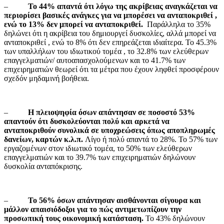
–
Το 44% απαντά ότι λόγω της ακρίβειας αναγκάζεται να
περιορίσει βασικές ανάγκες για να μπορέσει να ανταποκριθεί ,
ενώ το 13% δεν μπορεί να ανταποκριθεί.
Παράλληλα το 35%
δηλώνει ότι η ακρίβεια του δημιουργεί δυσκολίες, αλλά μπορεί να
ανταποκριθεί , ενώ το 8% ότι δεν επηρεάζεται ιδιαίτερα. Το 45.3%
των υπαλλήλων του ιδιωτικού τομέα , το 32.8% των ελεύθερων
επαγγελματιών/ αυτοαπασχολούμενων και το 41.7% των
επιχειρηματιών θεωρεί ότι τα μέτρα που έχουν ληφθεί προσφέρουν
σχεδόν μηδαμινή βοήθεια.
–
Η πλειοψηφία όσων απάντησαν σε ποσοστό 53%
απαντούν ότι δυσκολεύονται πολύ και αρκετά να
ανταποκριθούν συνολικά σε υποχρεώσεις όπως αποπληρωμές
δανείων, καρτών κ.λ.π.
Λίγο ή πολύ απαντά το 28%. Το 57% των
εργαζομένων στον ιδιωτικό τομέα, το 50% των ελεύθερων
επαγγελματιών και το 39.7% των επιχειρηματιών δηλώνουν
δυσκολία ανταπόκρισης.
–
Το 56% όσων απάντησαν αισθάνονται σίγουρα και
μάλλον απαισιόδοξοι για το πώς αντιμετωπίζουν την
προσωπική τους οικονομική κατάσταση.
Το 43% δηλώνουν