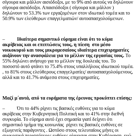
σίγουρα και μάλλον αισιόδοξοι, με το 9% από αυτούς να δηλώνουν
σίγουρα αισιόδοξοι. Απαισιόδοξοι ( σίγουρα και μάλλον )
δηλώνουν το 53.3% των εργαζομένων στον ιδιωτικό τομέα και το
50.9% των ελεύθερων επαγγελματιών/ αυτοαπασχολούμενων.
–
Ιδιαίτερα σημαντικό εύρημα είναι ότι το κύμα
ακρίβειας και οι επιπτώσεις τους, η πίεση στο μέσο
νοικοκυριό και τους μικρομεσαίους ιδιαίτερα επιχειρηματίες
αυξάνουν την ανασφάλεια για το μέλλον της εργασίας τους.
Το
55% δηλώνει ανήσυχο για τo μέλλον της δουλειάς του. Το
ποσοστό αυτό φτάνει το 75.4% στους υπαλλήλους ιδιωτικού τομέα.
, το 81% στους ελεύθερους επαγγελματίες/ αυτοαπασχολούμενους,
αλλά και το 41.7% ανάμεσα στους επιχειρηματίες.
Μαζί μ΄αυτά, από τα ευρήματα της έρευνας προκύπτει επίσης:
– Ότι το 44% ρίχνει τις βασικές ευθύνες για το κύμα
ακρίβειας στην Κυβερνητική Πολιτική και το 41% στην διεθνή
συγκυρία. Το εύρημα αυτό έχει σημασία γιατί δείχνει ότι
σημαντικό τμήμα της κοινωνίας ρίχνει τις βασικές ευθύνες σε
εξωγενείς παράγοντες . Ωστόσο στους τελευταίους μήνες οι
συγκριτικά περισσότερες ευθύνες ρίχνονται στην Κυβέρνηση, ενώ