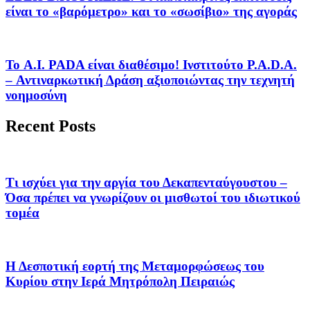
είναι το «βαρόμετρο» και το «σωσίβιο» της αγοράς
Το A.I. PADA είναι διαθέσιμο! Ινστιτούτο P.A.D.A.
– Αντιναρκωτική Δράση αξιοποιώντας την τεχνητή
νοημοσύνη
Recent Posts
Τι ισχύει για την αργία του Δεκαπενταύγουστου –
Όσα πρέπει να γνωρίζουν οι μισθωτοί του ιδιωτικού
τομέα
Η Δεσποτική εορτή της Μεταμορφώσεως του
Κυρίου στην Ιερά Μητρόπολη Πειραιώς