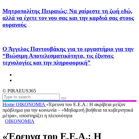
Μητροπολίτης Πειραιώς: Να χαίρεστε τη ζωή εδώ,
αλλά να έχετε τον νου σας και την καρδιά σας στους
ουρανούς
Ο Άγγελος Παντουβάκης για το εργαστήριο για την
“Βιώσιμη Αποτελεσματικότητα, τις έξυπνες
τεχνολογίες και την πληροφορική”
© PIRAEUS365
Home
ΟΙΚΟΝΟΜΙΑ
«Έρευνα του Ε.Ε.Α.: Η ακρίβεια μείζον
πρόβλημα για την κοινωνία – «Μηδαμινή βοήθεια τα κυβερνητικά
μέτρα», υποστηρίζει η πλειονότητα
ΟΙΚΟΝΟΜΙΑ
«Έρευνα του Ε.Ε.Α.: Η