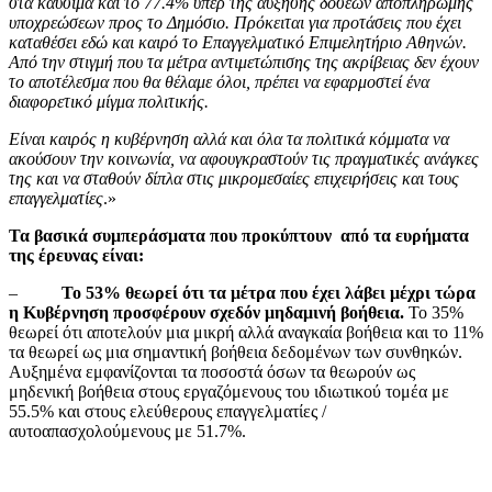
στα καύσιμα και το 77.4% υπέρ της αύξησης δόσεων αποπληρωμής
υποχρεώσεων προς το Δημόσιο. Πρόκειται για προτάσεις που έχει
καταθέσει εδώ και καιρό το Επαγγελματικό Επιμελητήριο Αθηνών.
Από την στιγμή που τα μέτρα αντιμετώπισης της ακρίβειας δεν έχουν
το αποτέλεσμα που θα θέλαμε όλοι, πρέπει να εφαρμοστεί ένα
διαφορετικό μίγμα πολιτικής.
Είναι καιρός η κυβέρνηση αλλά και όλα τα πολιτικά κόμματα να
ακούσουν την κοινωνία, να αφουγκραστούν τις πραγματικές ανάγκες
της και να σταθούν δίπλα στις μικρομεσαίες επιχειρήσεις και τους
επαγγελματίες
.»
Τα βασικά συμπεράσματα που προκύπτουν από τα ευρήματα
της έρευνας είναι:
–
Το 53% θεωρεί ότι τα μέτρα που έχει λάβει μέχρι τώρα
η Κυβέρνηση προσφέρουν σχεδόν μηδαμινή βοήθεια.
Το 35%
θεωρεί ότι αποτελούν μια μικρή αλλά αναγκαία βοήθεια και το 11%
τα θεωρεί ως μια σημαντική βοήθεια δεδομένων των συνθηκών.
Αυξημένα εμφανίζονται τα ποσοστά όσων τα θεωρούν ως
μηδενική βοήθεια στους εργαζόμενους του ιδιωτικού τομέα με
55.5% και στους ελεύθερους επαγγελματίες /
αυτοαπασχολούμενους με 51.7%.