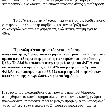
στο προηγούμενο διάστημα η εικόνα ήταν απολύτως η αντίστροφη.
– Το 53% έχει αρνητική άποψη για τα μέτρα της Κυβέρνησης
για την αντιμετώπιση της ακρίβειας και την στήριξη των
νοικοκυριών και των επιχειρήσεων, ενώ θετική άποψη έχει το
46%.
–
Η μεγάλη πλειοψηφία τάσσεται υπέρ της
αναγκαιότητας λήψης συγκεκριμένων μέτρων που θα έφερναν
άμεσο αποτέλεσμα στην μείωση των τιμών και του κόστους
ζωής. Το 88.6% τάσσεται υπέρ της μείωσης του Φ.Π.Α στα
καταναλωτικά προϊόντα, το 88.4% υπέρ της μείωσης του
Φ.Π.Α στα καύσιμα και το 77.4% υπέρ της αύξησης δόσεων
αποπληρωμής υποχρεώσεων προς το Δημόσιο.
Η έρευνα που υλοποιήθηκε στις πρώτες μέρες του Μαρτίου,
στηρίχθηκε στο κοινό εύρημα όλων των ερευνών κοινής γνώμης
πανελλαδικά και παναττικά ότι το μείζον πρόβλημα που απασχολεί
τους πολίτες είναι η ακρίβεια. Ζητούμενο επομένως ήταν να