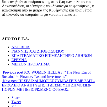
διερευνηθούν οι επιδράσεις της στην ζωή των πολιτών του
Λεκανοπέδιου, οι εξηγήσεις που δίνουν για το φαινόμενο , η
ικανοποίηση από τα μέτρα της Κυβέρνησης και ποια μέτρα
αξιολογούν ως απαραίτητα για να αντιμετωπιστεί.
ΑΠΟ ΤΟ Ε.Ε.Α.
ΑΚΡΙΒΕΙΑ
ΓΙΑΝΝΗΣ ΧΑΤΖΗΘΕΟΔΟΣΙΟΥ
ΕΠΑΓΓΕΛΜΑΤΙΚΟ ΕΠΙΜΕΛΗΤΗΡΙΟ ΑΘΗΝΩΝ
ΕΡΕΥΝΑ
ΜΕΙΖΟΝ ΠΡΟΒΛΗΜΑ
Previous post
ICC WOMEN HELLAS: “The New Era of
Sustainable Finance, Tax and Investments”
Next post
ΠΕΣΕΔΕ: ΔΗΜΟΣΙΕΣ ΣΥΜΒΑΣΕΙΣ ΜΕ ΣΔΙΤ -
ΕΡΓΑΛΕΙΟ ΑΝΑΠΤΥΞΗΣ Ή ΔΕΣΜΕΥΣΗ ΔΗΜΟΣΙΩΝ
ΠΟΡΩΝ ΜΕ ΠΕΡΙΟΡΙΣΜΕΝΟ ΟΦΕΛΟΣ;
Share
Tweet
Pin