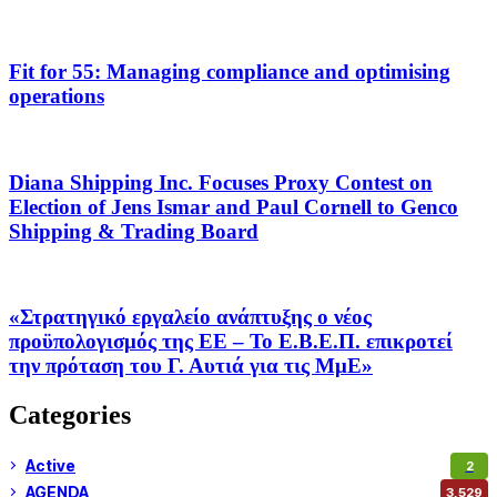
Fit for 55: Managing compliance and optimising
operations
Diana Shipping Inc. Focuses Proxy Contest on
Election of Jens Ismar and Paul Cornell to Genco
Shipping & Trading Board
«Στρατηγικό εργαλείο ανάπτυξης ο νέος
προϋπολογισμός της ΕΕ – Το Ε.Β.Ε.Π. επικροτεί
την πρόταση του Γ. Αυτιά για τις ΜμΕ»
Categories
Active
2
AGENDA
3,529