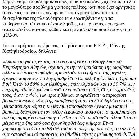
Σύμφωνα με τα όσα προκύπτουν, η ακρίβεια συνεχίζει να αποτελεί
το μεγαλύτερο πρόβλημα για τους πολίτες, κάτι που έχει αρνητικές
συνέπειες και για το επιχειρείν. Ταυτόχρονα φαίνεται και η
δυσαρέσκεια της πλειονότητας των ερωτηθέντων για τα
κυβερνητικά μέτρα που έχουν ληφθεί, οι περικοπές που έχουν
αναγκαστεί να κάνουν, καθώς και η ανασφάλεια που έχουν για το
μέλλον.
Για τα ευρήματα της έρευνας ο Πρόεδρος του Ε.Ε.Α., Γιάννης
Χατζηθεοδοσίου, δηλώνει:
«
Δικαίωση για τις θέσεις που έχει εκφράσει το Επαγγελματικό
Επιμελητήριο Αθηνών, σχετικά με την αντιμετώπιση της ακρίβειας,
αλλά και έντονη ανησυχία, προκαλούν τα ευρήματα της μεγάλης
έρευνας που έκανε για λογαριασμό του Επιμελητηρίου μας η
Opinion
Poll. Όταν το 50% των ελεύθερων επαγγελματιών και το 39.7% των
επιχειρηματιών δηλώνουν δυσκολία ανταπόκρισης στις υποχρεώσεις
τους, όταν το 44% των ερωτηθέντων αναγκάζεται να περιορίσει
βασικές ανάγκες λόγω της ακρίβειας ή όταν το 53% δηλώνει ότι τα
μέτρα που έχει λάβει η κυβέρνηση προσφέρουν σχεδόν μηδαμινή
βοήθεια, δείχνουν με τον πλέον ξεκάθαρο τρόπο ότι το πρόβλημα όχι
απλώς παραμένει αλλά διογκώνεται και ότι απαιτούνται άλλου τύπου
μέτρα στήριξης από όσα έχουν ληφθεί έως σήμερα. Είναι
χαρακτηριστικό ότι το 88.6% τάσσεται υπέρ της μείωσης του Φ.Π.Α
στα καταναλωτικά προϊόντα, το 88.4% υπέρ της μείωσης του Φ.Π.Α