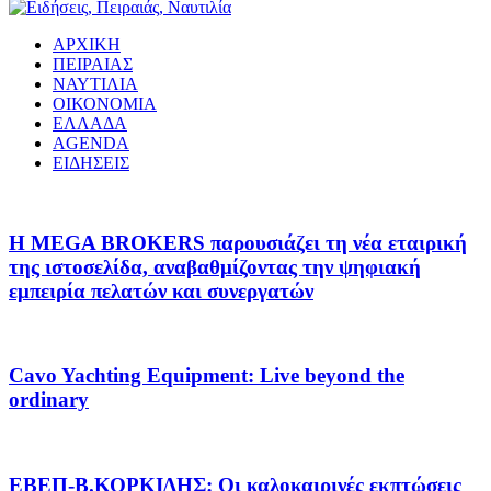
ΑΡΧΙΚΗ
ΠΕΙΡΑΙΑΣ
ΝΑΥΤΙΛΙΑ
ΟΙΚΟΝΟΜΙΑ
ΕΛΛΑΔΑ
AGENDA
ΕΙΔΗΣΕΙΣ
Η MEGA BROKERS παρουσιάζει τη νέα εταιρική
της ιστοσελίδα, αναβαθμίζοντας την ψηφιακή
εμπειρία πελατών και συνεργατών
Cavo Yachting Equipment: Live beyond the
ordinary
EΒΕΠ-Β.ΚΟΡΚΙΔΗΣ: Οι καλοκαιρινές εκπτώσεις