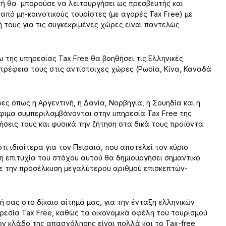
τή θα μπορούσε να λειτουργήσει ως πρεσβευτής και
από μη-κοινοτικούς τουρίστες (με αγορές Tax Free) με
ή τους για τις συγκεκριμένες χώρες είναι παντελώς
ω της υπηρεσίας Tax Free θα βοηθήσει τις Ελληνικές
τρέφεια τους στις αντίστοιχες χώρες (Ρωσία, Κίνα, Καναδά
ς όπως η Αργεντινή, η Δανία, Νορβηγία, η Σουηδία και η
φιμα συμπεριλαμβάνονται στην υπηρεσία Tax Free της
σεις τους και φυσικά την ζήτηση στα δικά τους προϊόντα.
ι ιδιαίτερα για τον Πειραιά, που αποτελεί τον κύριο
η επιτυχία του στόχου αυτού θα δημιουργήσει σημαντικό
με την προσέλκυση μεγαλύτερου αριθμού επισκεπτών-
ή σας στο δίκαιο αίτημά μας, για την ένταξη ελληνικών
εσία Tax Free, καθώς τα οικονομικά οφέλη του τουρισμού
ον κλάδο της απασχόλησης είναι πολλά και το Tax-free