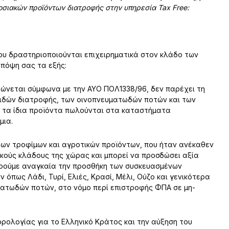
οσιακών προϊόντων διατροφής στην υπηρεσία Tax Free:
υ δραστηριοποιούνται επιχειρηματικά στον κλάδο των
υπόψη σας τα εξής:
φώνεται σύμφωνα με την ΑΥΟ ΠΟΛ1338/96, δεν παρέχει τη
ιδών διατροφής, των οινοπνευματωδών ποτών και των
 τα ίδια προϊόντα πωλούνται στα καταστήματα
μια.
ων τροφίμων και αγροτικών προϊόντων, που ήταν ανέκαθεν
κούς κλάδους της χώρας και μπορεί να προσδώσει αξία
ωρούμε αναγκαία την προσθήκη των συσκευασμένων
όπως Λάδι, Τυρί, Ελιές, Κρασί, Μέλι, Ούζο και γενικότερα
ματωδών ποτών, στο νόμο περί επιστροφής ΦΠΑ σε μη-
ρολογίας για το Ελληνικό Κράτος και την αύξηση του