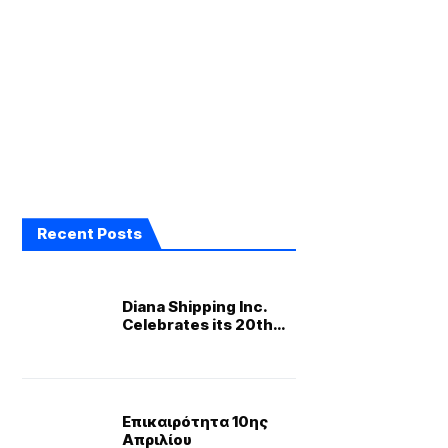
Recent Posts
Diana Shipping Inc.
Celebrates its 20th
Listing Anniversary
Rings Closing Bell at
NYSE
Επικαιρότητα 10ης
Απριλίου