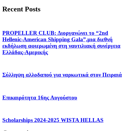
Recent Posts
PROPELLER CLUB: Διοργανώνει το “2nd
Hellenic-American Shipping Gala”,μια διεθνή
εκδήλωση αφιερωμένη στη ναυτιλιακή συνέργεια
Ελλάδας-Αμερικής
Σύλληψη αλλοδαπού για ναρκωτικά στον Πειραιά
Επικαιρότητα 16ης Αυγούστου
Scholarships 2024-2025 WISTA HELLAS