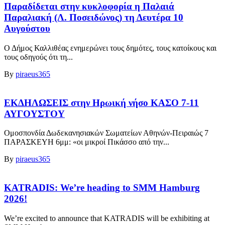
Παραδίδεται στην κυκλοφορία η Παλαιά
Παραλιακή (Λ. Ποσειδώνος) τη Δευτέρα 10
Αυγούστου
Ο Δήμος Καλλιθέας ενημερώνει τους δημότες, τους κατοίκους και
τους οδηγούς ότι τη...
By
piraeus365
ΕΚΔΗΛΩΣΕΙΣ στην Ηρωική νήσο ΚΑΣΟ 7-11
ΑΥΓΟΥΣΤΟΥ
Ομοσπονδία Δωδεκανησιακών Σωματείων Αθηνών-Πειραιώς 7
ΠΑΡΑΣΚΕΥΗ 6μμ: «οι μικροί Πικάσσο από την...
By
piraeus365
KATRADIS: We’re heading to SMM Hamburg
2026!
We’re excited to announce that KATRADIS will be exhibiting at