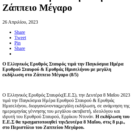
Ζάππειο Μέγαρο
26 Απριλίου, 2023
Share
Tweet
Pin
Share
Ο Ελληνικός Ερυθρός Σταυρός τιμά την Παγκόσμια Ημέρα
Ερυθρού Σταυρού & Ερυθράς Ημισελήνου με μεγάλη
εκδήλωση στο Ζάππειο Μέγαρο (8/5)
Ο Ελληνικός Ερυθρός Σταυρός(Ε.Ε.Σ), την Δευτέρα 8 Μαΐου 2023
τιμά την Παγκόσμια Ημέρα Ερυθρού Σταυρού & Ερυθράς
Ημισελήνου, διοργανώνονταςμεγάλη εκδήλωση, σε ανάμνηση της
ημερομηνίας γέννησης του μεγάλου ακτιβιστή, ιδεολόγου και
ιδρυτή του Ερυθρού Σταυρού, Ερρίκου Ντυνάν.
Η εκδήλωση του
Ε.Ε.Σ θα πραγματοποιηθεί τηνΔευτέρα 8 Μαΐου, στις 8 μ.μ.,
στο Περιστύλιο του Ζαππείου Μεγάρου.