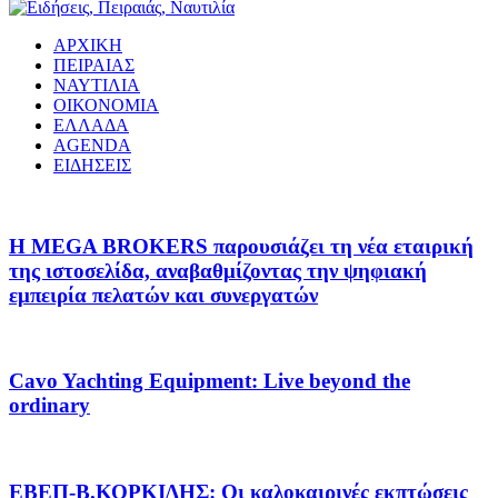
ΑΡΧΙΚΗ
ΠΕΙΡΑΙΑΣ
ΝΑΥΤΙΛΙΑ
ΟΙΚΟΝΟΜΙΑ
ΕΛΛΑΔΑ
AGENDA
ΕΙΔΗΣΕΙΣ
Η MEGA BROKERS παρουσιάζει τη νέα εταιρική
της ιστοσελίδα, αναβαθμίζοντας την ψηφιακή
εμπειρία πελατών και συνεργατών
Cavo Yachting Equipment: Live beyond the
ordinary
EΒΕΠ-Β.ΚΟΡΚΙΔΗΣ: Οι καλοκαιρινές εκπτώσεις