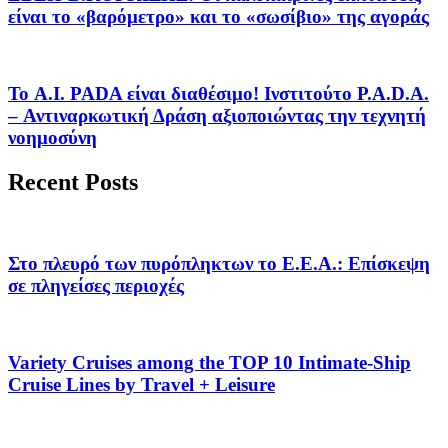
είναι το «βαρόμετρο» και το «σωσίβιο» της αγοράς
Το A.I. PADA είναι διαθέσιμο! Ινστιτούτο P.A.D.A.
– Αντιναρκωτική Δράση αξιοποιώντας την τεχνητή
νοημοσύνη
Recent Posts
Στο πλευρό των πυρόπληκτων το Ε.Ε.Α.: Επίσκεψη
σε πληγείσες περιοχές
Variety Cruises among the TOP 10 Intimate-Ship
Cruise Lines by Travel + Leisure