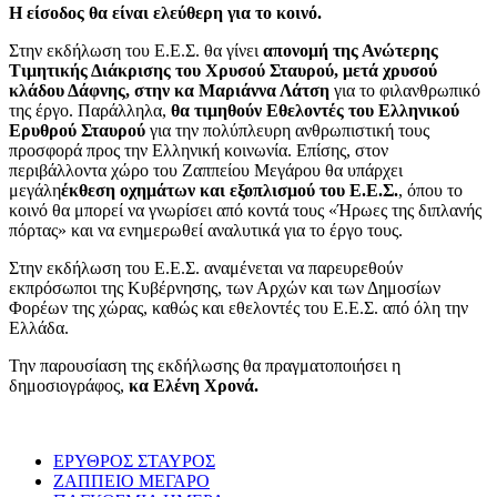
Η είσοδος θα είναι ελεύθερη για το κοινό.
Στην εκδήλωση του Ε.Ε.Σ. θα γίνει
απονομή της Ανώτερης
Τιμητικής Διάκρισης του Χρυσού Σταυρού, μετά χρυσού
κλάδου Δάφνης, στην κα Μαριάννα Λάτση
για το φιλανθρωπικό
της έργο. Παράλληλα,
θα τιμηθούν Εθελοντές του Ελληνικού
Ερυθρού Σταυρού
για την πολύπλευρη ανθρωπιστική τους
προσφορά προς την Ελληνική κοινωνία. Επίσης, στον
περιβάλλοντα χώρο του Ζαππείου Μεγάρου θα υπάρχει
μεγάλη
έκθεση οχημάτων και εξοπλισμού του Ε.Ε.Σ.
, όπου το
κοινό θα μπορεί να γνωρίσει από κοντά τους «Ήρωες της διπλανής
πόρτας» και να ενημερωθεί αναλυτικά για το έργο τους.
Στην εκδήλωση του Ε.Ε.Σ. αναμένεται να παρευρεθούν
εκπρόσωποι της Κυβέρνησης, των Αρχών και των Δημοσίων
Φορέων της χώρας, καθώς και εθελοντές του Ε.Ε.Σ. από όλη την
Ελλάδα.
Την παρουσίαση της εκδήλωσης θα πραγματοποιήσει η
δημοσιογράφος,
κα Ελένη Χρονά.
ΕΡΥΘΡΟΣ ΣΤΑΥΡΟΣ
ΖΑΠΠΕΙΟ ΜΕΓΑΡΟ