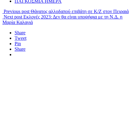
ΠΑΓΚΟΣΜΙΑ ΗΜΕΡΑ
Previous post
Θάνατος αλλοδαπού επιβάτη σε Κ/Ζ στον Πειραιά
Next post
Εκλογές 2023: Δεν θα είναι υποψήφια με τη Ν.Δ. η
Μαρία Καλαγιά
Share
Tweet
Pin
Share