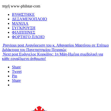
πηγή www-philstar-com
ΒΥΘΙΣΤΗΚΕ
ΔΕΞΑΜΕΝΟΠΛΟΙΟ
ΜΑΝΙΛΑ
ΣΥΓΚΡΟΥΣΗ
ΦΙΛΙΠΠΙΝΕΣ
ΦΟΡΤΗΓΟ ΠΛΟΙΟ
Previous post
Αναγόρευση του κ. Αθανασίου Μαρτίνου σε Επίτιμο
Διδάκτορα του Πανεπιστημίου Πειραιώς
Next post
Ευάγγελος Κορκίδης: 1η Μάη-Ημέρα συμβολική για
κάθε εργαζόμενο άνθρωπο!
Share
Tweet
Pin
Share