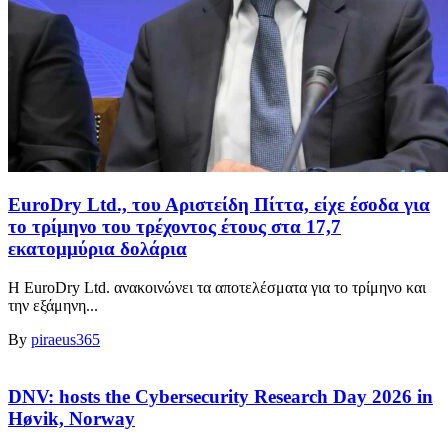
EuroDry Ltd., του Αριστείδη Πίττα, είχε έσοδα για
το τρίμηνο του τρέχοντος έτους στα 17,7
εκατομμύρια δολάρια
Η EuroDry Ltd. ανακοινώνει τα αποτελέσματα για το τρίμηνο και
την εξάμηνη...
By
piraeus365
DNV: hosts the Cybersecurity Research Day 2026 in
Høvik, Norway