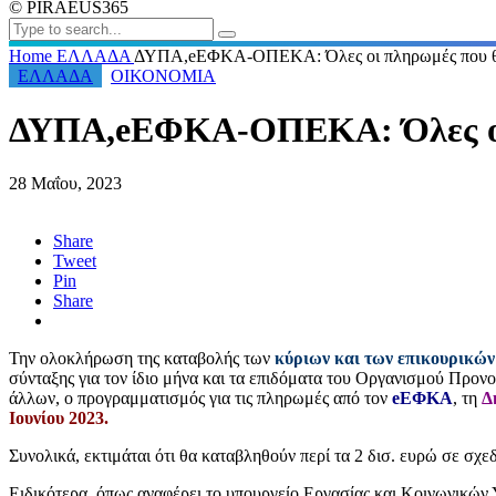
© PIRAEUS365
Home
ΕΛΛΑΔΑ
ΔΥΠΑ,eΕΦΚΑ-ΟΠΕΚΑ: Όλες οι πληρωμές που θα 
ΕΛΛΑΔΑ
ΟΙΚΟΝΟΜΙΑ
ΔΥΠΑ,eΕΦΚΑ-ΟΠΕΚΑ: Όλες οι π
28 Μαΐου, 2023
Share
Tweet
Pin
Share
Την ολοκλήρωση της καταβολής των
κύριων και των επικουρικών 
σύνταξης για τον ίδιο μήνα και τα επιδόματα του Οργανισμού Προ
άλλων, ο προγραμματισμός για τις πληρωμές από τον
eΕΦΚΑ
, τη
Δ
Ιουνίου 2023.
Συνολικά, εκτιμάται ότι θα καταβληθούν περί τα 2 δισ. ευρώ σε σχεδ
Ειδικότερα, όπως αναφέρει το υπουργείο Εργασίας και Κοινωνικών