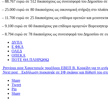
– 88.767 ευρώ σε 512 δικαιούχους ως συνεισφορά του Δημοσίου 
– 25.000 ευρώ σε 80 δικαιούχους ως οικονομική στήριξη στο πλαί
– 11.700 ευρώ σε 25 δικαιούχους ως επίδομα ορεινών και μειονεκτι
– 9.100 ευρώ σε 60 δικαιούχους για επίδομα ομογενών Βορειοηπει
– 8.794 ευρώ σε 78 δικαιούχους ως συνεισφορά του Δημοσίου σε ε
ΔΥΠΑ
Ε ΦΚΑ
ΟΑΕΔ
ΟΠΕΚΑ
ΠΟΤΕ ΘΑ ΠΛΗΡΩΘΩ
Previous post
Χαιρετισμός προέδρου ΕΒΕΠ Β. Κορκίδη για τη μνή
Next post
Εκδήλωση πυρκαγιάς σε Ι/Φ σκάφος και βύθισή του στ
Share
Tweet
Pin
Share