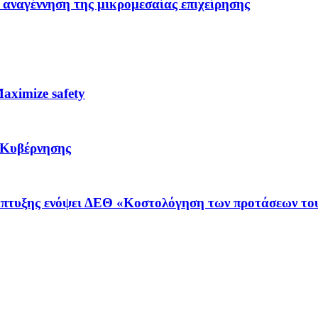
 αναγέννηση της μικρομεσαίας επιχείρησης
ximize safety
 Κυβέρνησης
νάπτυξης ενόψει ΔΕΘ «Κοστολόγηση των προτάσεων το