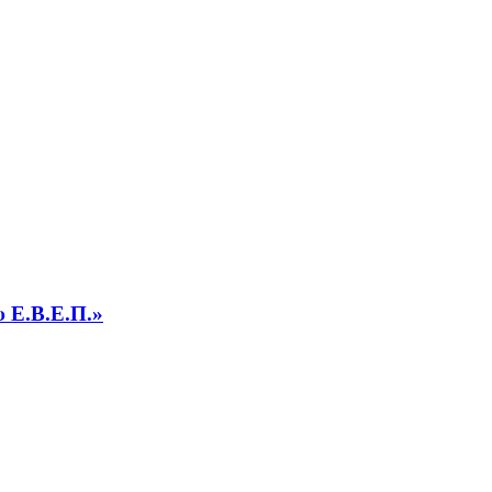
υ Ε.Β.Ε.Π.»