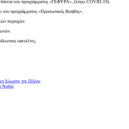
σε δάνεια του προγράμματος «ΓΕΦΥΡΑ», (λόγω COVID-19).
σιο του προγράμματος «Προσωπικός Βοηθός».
κών περιοχών.
ρωτών.
υάλωτους οφειλέτες.
μη Άλωσης της Πόλης
ο Νυδρί