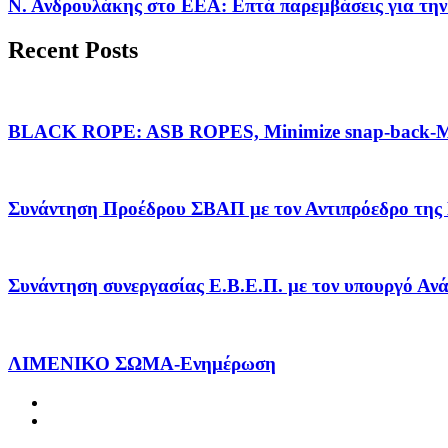
Ν. Ανδρουλάκης στο ΕΕΑ: Επτά παρεμβάσεις για την
Recent Posts
BLACK ROPE: ASB ROPES, Minimize snap-back-Ma
Συνάντηση Προέδρου ΣΒΑΠ με τον Αντιπρόεδρο της
Συνάντηση συνεργασίας Ε.Β.Ε.Π. με τον υπουργό Α
ΛΙΜΕΝΙΚΟ ΣΩΜΑ-Ενημέρωση