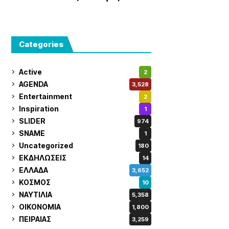
Σαρωνικό
Categories
Active
2
AGENDA
3,528
Entertainment
2
Inspiration
1
SLIDER
974
SNAME
1
Uncategorized
180
ΕΚΔΗΛΩΣΕΙΣ
14
ΕΛΛΑΔΑ
3,652
ΚΟΣΜΟΣ
10
ΝΑΥΤΙΛΙΑ
5,358
ΟΙΚΟΝΟΜΙΑ
1,800
ΠΕΙΡΑΙΑΣ
3,259