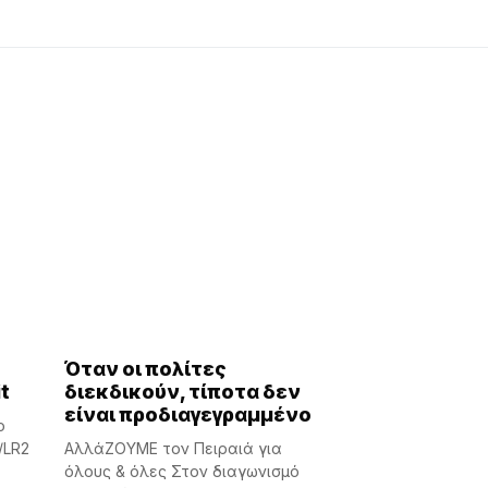
Όταν οι πολίτες
t
διεκδικούν, τίποτα δεν
είναι προδιαγεγραμμένο
ο
/LR2
ΑλλάΖΟΥΜΕ τον Πειραιά για
όλους & όλες Στον διαγωνισμό