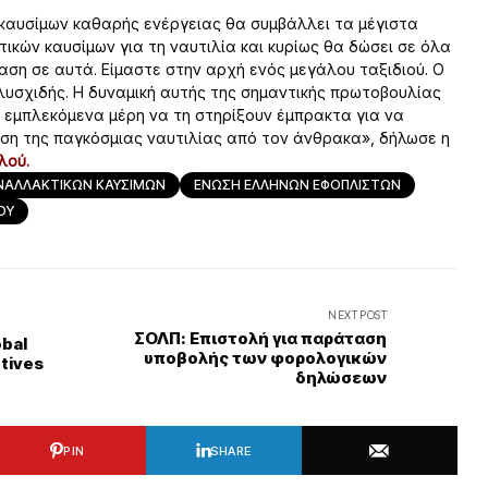
 καυσίμων καθαρής ενέργειας θα συμβάλλει τα μέγιστα
κών καυσίμων για τη ναυτιλία και κυρίως θα δώσει σε όλα
ση σε αυτά. Είμαστε στην αρχή ενός μεγάλου ταξιδιού. Ο
ολυσχιδής. Η δυναμική αυτής της σημαντικής πρωτοβουλίας
α εμπλεκόμενα μέρη να τη στηρίξουν έμπρακτα για να
ηση της παγκόσμιας ναυτιλίας από τον άνθρακα», δήλωσε η
λού.
ΝΑΛΛΑΚΤΙΚΩΝ ΚΑΥΣΙΜΩΝ
ΕΝΩΣΗ ΕΛΛΗΝΩΝ ΕΦΟΠΛΙΣΤΩΝ
ΟΥ
NEXT POST
ΣΟΛΠ: Επιστολή για παράταση
obal
υποβολής των φορολογικών
tives
δηλώσεων
PIN
SHARE