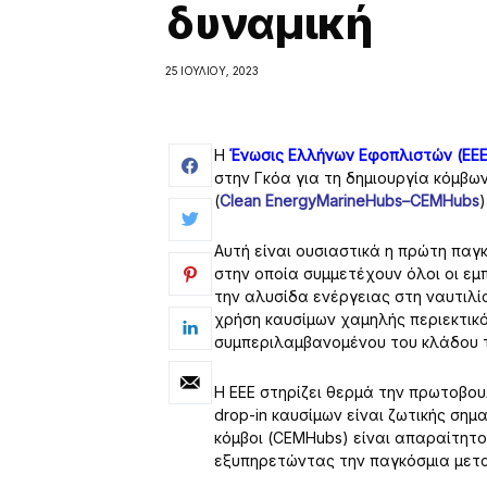
δυναμική
25 ΙΟΥΛΊΟΥ, 2023
Η
Ένωσις Ελλήνων Εφοπλιστών (ΕΕ
στην Γκόα για τη δημιουργία κόμβ
(
Clean EnergyMarineHubs–CEMHubs
)
Αυτή είναι ουσιαστικά η πρώτη παγ
στην οποία συμμετέχουν όλοι οι εμπ
την αλυσίδα ενέργειας στη ναυτιλί
χρήση καυσίμων χαμηλής περιεκτικό
συμπεριλαμβανομένου του κλάδου τ
Η ΕΕΕ στηρίζει θερμά την πρωτοβο
drop-in καυσίμων είναι ζωτικής ση
κόμβοι (CEMHubs) είναι απαραίτητο
εξυπηρετώντας την παγκόσμια μετα