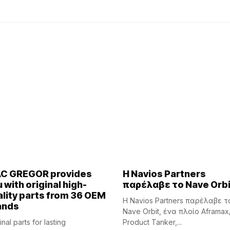
C GREGOR provides
Η Navios Partners
 with original high-
παρέλαβε το Nave Orbi
lity parts from 36 OEM
Η Navios Partners παρέλαβε τ
ands
Nave Orbit, ένα πλοίο Aframax
inal parts for lasting
Product Tanker,...