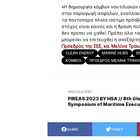
«Η δημιουργία κόμβων ναυτιλιακών
στην παραγωγή ασφαλών, εναλλακτι
τα ποντοπόρα πλοία ισότιμη πρόσβα
στόχος είναι κοινός και η δράση π
δεν πρέπει να χαθεί. Πρέπει όλα τ
μπορέσει να επιτευχθεί η απεξάρτ
Πρόεδρος της ΕΕΕ, κα. Μελίνα Τραυ
CLEAN ENERGY
MARINE HUBS
Ε
ΚΟΜΒΟΙ
ΠΡΟΕΔΡΟΣ ΜΕΛΙΝΑ ΤΡΑΥΛ
PREVIOUS POST
PIREAS 2023 BY HSA // 8th Gl
Symposium of Maritime Execu
SHARE
TWEET