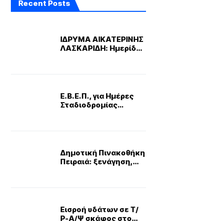
Recent Posts
ΙΔΡΥΜΑ ΑΙΚΑΤΕΡΙΝΗΣ
ΛΑΣΚΑΡΙΔΗ: Ημερίδα
για την τεχνητή
νοημοσύνη: “AI Day by
Ethikon”
Ε.Β.Ε.Π., για Ημέρες
Σταδιοδρομίας
-«Παντός μέτρον
άνθρωπος»
Δημοτική Πινακοθήκη
Πειραιά: ξενάγηση,
στην έκθεση του κ.
Τανιμανίδη
Εισροή υδάτων σε Τ/
Ρ-Α/Ψ σκάφος στο