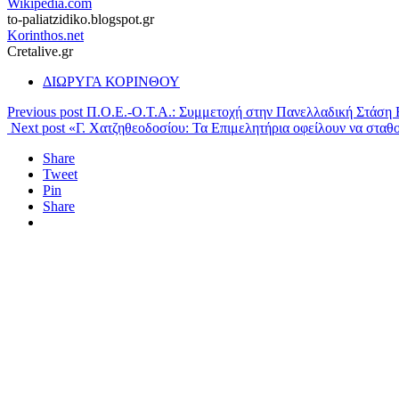
Wikipedia.com
to-paliatzidiko.blogspot.gr
Korinthos.net
Cretalive.gr
ΔΙΩΡΥΓΑ ΚΟΡΙΝΘΟΥ
Previous post
Π.Ο.Ε.-Ο.Τ.Α.: Συμμετοχή στην Πανελλαδική Στάση
Next post
«Γ. Χατζηθεοδοσίου: Τα Επιμελητήρια οφείλουν να σταθο
Share
Tweet
Pin
Share