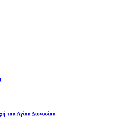
Ο
χή του Αγίου Διονυσίου