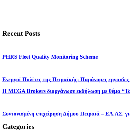
Recent Posts
PHRS Fleet Quality Monitoring Scheme
Ενεργοί Πολίτες της Πειραϊκής: Παράνομες εργ
Η MEGA Brokers διοργάνωσε εκδήλωση με θέμα “Τα 4 
Συντονισμένη επιχείρηση Δήμου Πειραιά – ΕΛ.ΑΣ. γ
Categories