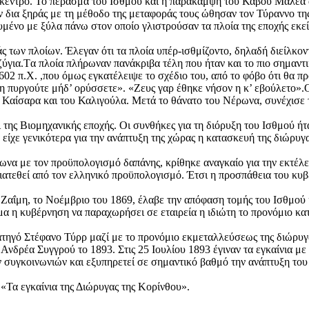
ό κέντρο. Το πέρασμα του Ισθμού και η παράκαμψη του Κάβου Μαλέα
 δια ξηράς με τη μέθοδο της μεταφοράς τους ώθησαν τον Τύραννο τη
μένο με ξύλα πάνω στον οποίο γλιστρούσαν τα πλοία της εποχής εκεί
άς των πλοίων. Έλεγαν ότι τα πλοία υπέρ-ισθμίζοντο, δηλαδή διείλκον
ύγια.Tα πλοία πλήρωναν πανάκριβα τέλη που ήταν και το πιο σημαντ
602 π.Χ. ,που όμως εγκατέλειψε το σχέδιο του, από το φόβο ότι θα 
μη πυργούτε μήδ’ ορύσσετε». «Ζευς γαρ έθηκε νήσον η κ’ εβούλετο»
ου Καίσαρα και του Καλιγούλα. Μετά το θάνατο του Νέρωνα, συνέχισε
της Βιομηχανικής εποχής. Οι συνθήκες για τη διόρυξη του Ισθμού ήτα
ίχε γενικότερα για την ανάπτυξη της χώρας η κατασκευή της διώρυγα
α με τον προϋπολογισμό δαπάνης, κρίθηκε αναγκαίο για την εκτέλε
διατεθεί από τον ελληνικό προϋπολογισμό. Έτσι η προσπάθεια του κυ
Ζαΐμη, το Νοέμβριο του 1869, έλαβε την απόφαση τομής του Ισθμού κ
μα η κυβέρνηση να παραχωρήσει σε εταιρεία η ιδιώτη το προνόμιο κα
τηγό Στέφανο Τύρρ μαζί με το προνόμιο εκμεταλλεύσεως της διώρυγα
δρέα Συγγρού το 1893. Στις 25 Ιουλίου 1893 έγιναν τα εγκαίνια με 
 συγκοινωνιών και εξυπηρετεί σε σημαντικό βαθμό την ανάπτυξη το
«Τα εγκαίνια της Διώρυγας της Κορίνθου».