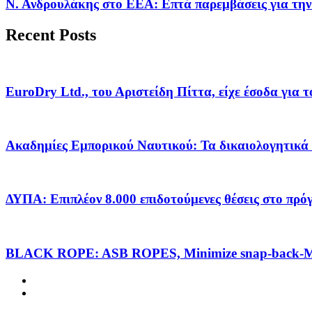
Ν. Ανδρουλάκης στο ΕΕΑ: Επτά παρεμβάσεις για την
Recent Posts
EuroDry Ltd., του Αριστείδη Πίττα, είχε έσοδα για 
Ακαδημίες Εμπορικού Ναυτικού: Τα δικαιολογητικά 
ΔΥΠΑ: Επιπλέον 8.000 επιδοτούμενες θέσεις στο πρ
BLACK ROPE: ASB ROPES, Minimize snap-back-Ma