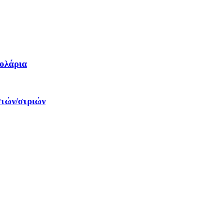
δολάρια
στών/στριών