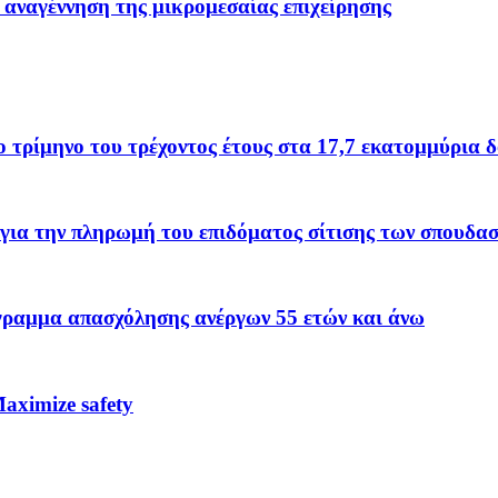
 αναγέννηση της μικρομεσαίας επιχείρησης
το τρίμηνο του τρέχοντος έτους στα 17,7 εκατομμύρια 
για την πληρωμή του επιδόματος σίτισης των σπουδα
όγραμμα απασχόλησης ανέργων 55 ετών και άνω
ximize safety