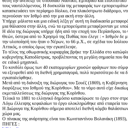
θέση την ανέδειξε σε σπουδαίο Ναυτικό, Εμπορικό και Πολιτιστικ
τους ναυτιλλόμενους. Η δυσκολία της μεταφοράς των εμπορευμάτων
κατασκευάσει τον περίφημο δίολκο, ένα πλακόστρωτο διάδρομο, ντυ
περνούσαν τον Ισθμό από την μια ακτή στην άλλη.
Υπήρχε μάλιστα και μια ειδική λέξη γι’ αυτή τη διαδικασία μεταφορ
μια θάλασσα στην άλλη, ενώ τα εμπορεύματα μεταφέρονταν με υποζ
Η ιδέα της διώρυγας υπήρχε ήδη από την εποχή του Περίανδρου, το 
Θεών, ύστερα από το Χρησμό της Πυθίας που έλεγε : « Ισθμόν δε 
την υλοποίησή του ήταν ο Νέρων, το 66 μ.Χ., σε σχέδια του Ιούλι
Αττικός, ο οποίος όμως την εγκατέλειψε.
Το τέλος της οθωμανικής κυριαρχίας βρήκε την Ελλάδα στο κατώφλι 
κυβερνήτης Καποδίστριας, προβλέποντας τη μεγάλη σημασία που θα ε
σε ειδικό μηχανικό.
Τo κονδύλι όμως των 40 εκατομμυρίων χρυσών φράγκων που σύμφων
να εξευρεθεί από τη διεθνή χρηματαγορά, πολύ περισσότερο δε να 
εγκαταλείφθηκε.
Μετά από τη διάνοιξη της διώρυγας του Σουέζ (1869), η Κυβέρνηση 
διορύξεως του Ισθμού της Κορίνθου». Με το νόμο αυτό είχε δικαίω
εκμεταλλεύσεως της διώρυγας της Κορίνθου.
Τελικά το 1881 το ελληνικό δημόσιο κατακύρωσε το έργο στον στρα
Λόγω έλλειψης κεφαλαίων το έργο ολοκληρώθηκε από εταιρεία του Αν
Η Διώρυγα της Κορίνθου σήμερα αποτελεί διεθνή κόμβο θαλάσσιων
χώρα μας.
Ο πίνακας της ανάρτησης είναι του Κωνσταντίνου Βολανάκη (1893), 
ΠΗΓΕΣ :