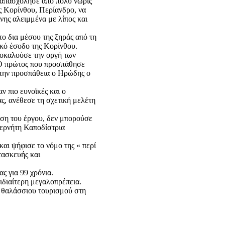
 απασχόλησε από πολύ νωρίς
ς Κορίνθου, Περίανδρο, να
νης αλειμμένα με λίπος και
το δια μέσου της ξηράς από τη
ικό έσοδο της Κορίνθου.
προκαλούσε την οργή των
.Ο πρώτος που προσπάθησε
 την προσπάθεια ο Ηρώδης ο
ν πιο ευνοϊκές και ο
ς, ανέθεσε τη σχετική μελέτη
ση του έργου, δεν μπορούσε
βερνήτη Καποδίστρια
αι ψήφισε το νόμο της « περί
τασκευής και
ς για 99 χρόνια.
ιδιαίτερη μεγαλοπρέπεια.
υ θαλάσσιου τουρισμού στη