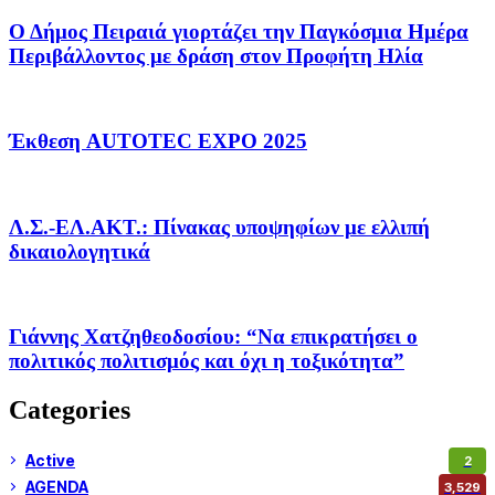
Ο Δήμος Πειραιά γιορτάζει την Παγκόσμια Ημέρα
Περιβάλλοντος με δράση στον Προφήτη Ηλία
Έκθεση AUTOTEC EXPO 2025
Λ.Σ.-ΕΛ.ΑΚΤ.: Πίνακας υποψηφίων με ελλιπή
δικαιολογητικά
Γιάννης Χατζηθεοδοσίου: “Να επικρατήσει ο
πολιτικός πολιτισμός και όχι η τοξικότητα”
Categories
Active
2
AGENDA
3,529