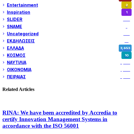
Entertainment
2
Inspiration
1
SLIDER
974
SNAME
1
Uncategorized
180
ΕΚΔΗΛΩΣΕΙΣ
14
ΕΛΛΑΔΑ
3,653
ΚΟΣΜΟΣ
10
ΝΑΥΤΙΛΙΑ
5,362
ΟΙΚΟΝΟΜΙΑ
1,802
ΠΕΙΡΑΙΑΣ
3,262
Related Articles
RINA: We have been accredited by Accredia to
certify Innovation Management Systems in
accordance with the ISO 56001