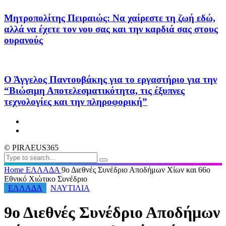
Μητροπολίτης Πειραιώς: Να χαίρεστε τη ζωή εδώ,
αλλά να έχετε τον νου σας και την καρδιά σας στους
ουρανούς
Ο Άγγελος Παντουβάκης για το εργαστήριο για την
“Βιώσιμη Αποτελεσματικότητα, τις έξυπνες
τεχνολογίες και την πληροφορική”
© PIRAEUS365
Home
ΕΛΛΑΔΑ
9ο Διεθνές Συνέδριο Αποδήμων Χίων και 66ο
Εθνικό Χιώτικο Συνέδριο
ΕΛΛΑΔΑ
ΝΑΥΤΙΛΙΑ
9ο Διεθνές Συνέδριο Αποδήμων