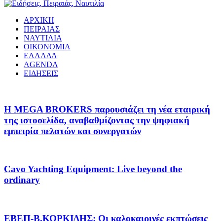
ΑΡΧΙΚΗ
ΠΕΙΡΑΙΑΣ
ΝΑΥΤΙΛΙΑ
ΟΙΚΟΝΟΜΙΑ
ΕΛΛΑΔΑ
AGENDA
ΕΙΔΗΣΕΙΣ
Η MEGA BROKERS παρουσιάζει τη νέα εταιρική
της ιστοσελίδα, αναβαθμίζοντας την ψηφιακή
εμπειρία πελατών και συνεργατών
Cavo Yachting Equipment: Live beyond the
ordinary
EΒΕΠ-Β.ΚΟΡΚΙΔΗΣ: Οι καλοκαιρινές εκπτώσεις