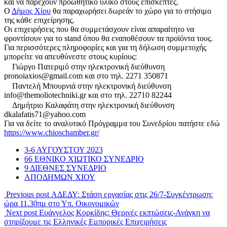
και να παρέχουν προωθητικό υλικό στους επισκέπτες.
Ο
Δήμος Χίου
θα παραχωρήσει δωρεάν το χώρο για το στήσιμο
της κάθε επιχείρησης.
Οι επιχειρήσεις που θα συμμετάσχουν είναι απαραίτητο να
φροντίσουν για το stand όπου θα εναποθέσουν τα προϊόντα τους.
Για περισσότερες πληροφορίες και για τη δήλωση συμμετοχής
μπορείτε να απευθύνεστε στους κυρίους:
Γιώργο Πατεριμό στην ηλεκτρονική διεύθυνση
pronoiaxios@gmail.com και στο τηλ. 2271 350871
Παντελή Μπουρνιά στην ηλεκτρονική διεύθυνση
info@themoliotechniki.gr και στο τηλ. 22710 82244
Δημήτριο Καλαφάτη στην ηλεκτρονική διεύθυνση
dkalafatis71@yahoo.com
Για να δείτε το αναλυτικό Πρόγραμμα του Συνεδρίου πατήστε εδώ
https://www.chioschamber.gr/
3-6 ΑΥΓΟΥΣΤΟΥ 2023
66 ΕΘΝΙΚΟ ΧΙΩΤΙΚΟ ΣΥΝΕΔΡΙΟ
9 ΔΙΕΘΝΕΣ ΣΥΝΕΔΡΙΟ
ΑΠΟΔΗΜΩΝ ΧΙΟΥ
Previous post
ΑΔΕΔΥ: Στάση εργασίας στις 26/7-Συγκέντρωση:
ώρα 11.30πμ στο Υπ. Οικονομικών
Next post
Ευάγγελος Κορκίδης: Θερινές εκπτώσεις-Ανάγκη να
στηρίξουμε τις Ελληνικές Εμπορικές Επιχειρήσεις