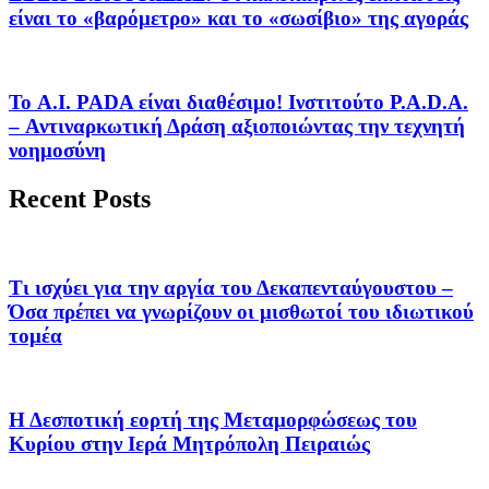
είναι το «βαρόμετρο» και το «σωσίβιο» της αγοράς
Το A.I. PADA είναι διαθέσιμο! Ινστιτούτο P.A.D.A.
– Αντιναρκωτική Δράση αξιοποιώντας την τεχνητή
νοημοσύνη
Recent Posts
Τι ισχύει για την αργία του Δεκαπενταύγουστου –
Όσα πρέπει να γνωρίζουν οι μισθωτοί του ιδιωτικού
τομέα
Η Δεσποτική εορτή της Μεταμορφώσεως του
Κυρίου στην Ιερά Μητρόπολη Πειραιώς