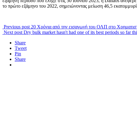
εξάμηνη περίοδο που έληξε στις 30 Ιουνίου 2023, η Danaos ανέφε
το πρώτο εξάμηνο του 2022, σημειώνοντας μείωση 46,5 εκατομμυρ
Previous post
20 Xρόνια από την εισαγωγή του ΟΛΠ στο Χρηματισ
Next post
Dry bulk market hasn't had one of its best periods so far th
Share
Tweet
Pin
Share