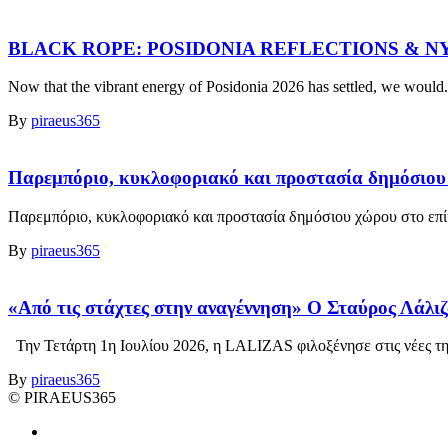
BLACK ROPE: POSIDONIA REFLECTIONS & N
Now that the vibrant energy of Posidonia 2026 has settled, we would.
By
piraeus365
Παρεμπόριο, κυκλοφοριακό και προστασία δημόσιου 
Παρεμπόριο, κυκλοφοριακό και προστασία δημόσιου χώρου στο επίκ
By
piraeus365
«Από τις στάχτες στην αναγέννηση» Ο Σταύρος Λάλιζ
Την Τετάρτη 1η Ιουλίου 2026, η LALIZAS φιλοξένησε στις νέες της
By
piraeus365
© PIRAEUS365