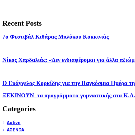
Recent Posts
7ο Φεστιβάλ Κιθάρας Μπλόκου Κοκκινιάς
Νίκος Χαρδαλιάς: «Δεν ενδιαφέρομαι για άλλα αξιώ
Ο Ευάγγελος Κορκίδης για την Παγκόσμια Ημέρα τη
ΞΕΚΙΝΟΥΝ τα προγράμματα γυμναστικής στα Κ.Α.
Categories
Active
AGENDA