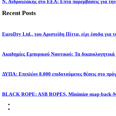
Ν. Ανδρουλάκης στο ΕΕΑ: Επτά παρεμβάσεις για την
Recent Posts
EuroDry Ltd., του Αριστείδη Πίττα, είχε έσοδα για 
Ακαδημίες Εμπορικού Ναυτικού: Τα δικαιολογητικά 
ΔΥΠΑ: Επιπλέον 8.000 επιδοτούμενες θέσεις στο πρ
BLACK ROPE: ASB ROPES, Minimize snap-back-Ma