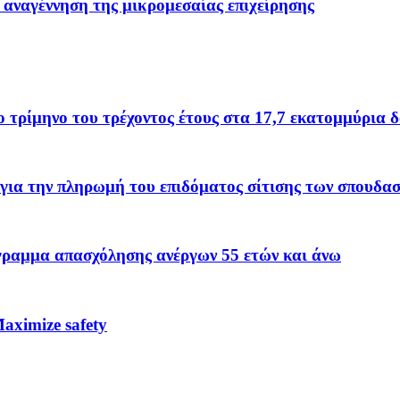
 αναγέννηση της μικρομεσαίας επιχείρησης
το τρίμηνο του τρέχοντος έτους στα 17,7 εκατομμύρια 
για την πληρωμή του επιδόματος σίτισης των σπουδα
όγραμμα απασχόλησης ανέργων 55 ετών και άνω
ximize safety