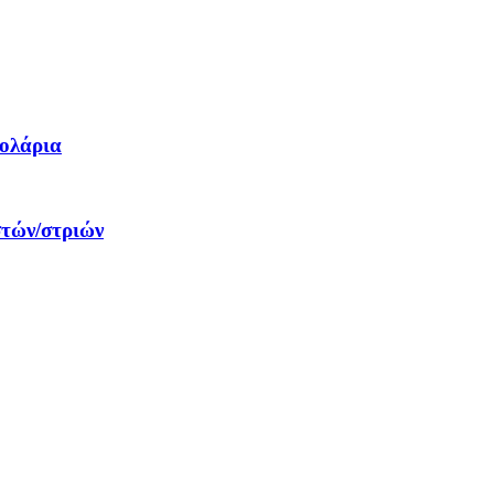
δολάρια
στών/στριών