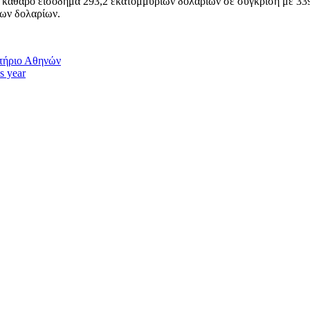
ρε καθαρό εισόδημα 293,2 εκατομμυρίων δολαρίων σε σύγκριση με 33
ίων δολαρίων.
τήριο Αθηνών
is year