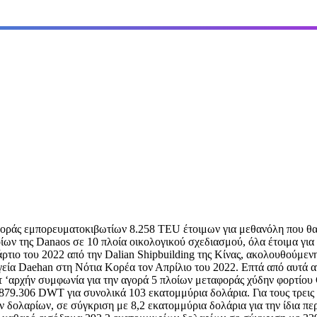
φοράς εμπορευματοκιβωτίων 8.258 TEU έτοιμων για μεθανόλη που θ
οίων της Danaos σε 10 πλοία οικολογικού σχεδιασμού, όλα έτοιμα για
ιο του 2022 από την Dalian Shipbuilding της Κίνας, ακολουθούμενη
γεία Daehan στη Νότια Κορέα τον Απρίλιο του 2022. Επτά από αυτά 
κατ ‘αρχήν συμφωνία για την αγορά 5 πλοίων μεταφοράς χύδην φορτίου
879.306 DWT για συνολικά 103 εκατομμύρια δολάρια. Για τους τρεις 
 δολαρίων, σε σύγκριση με 8,2 εκατομμύρια δολάρια για την ίδια πε