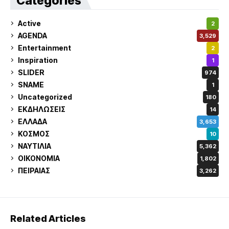
Categories
Active
2
AGENDA
3,529
Entertainment
2
Inspiration
1
SLIDER
974
SNAME
1
Uncategorized
180
ΕΚΔΗΛΩΣΕΙΣ
14
ΕΛΛΑΔΑ
3,653
ΚΟΣΜΟΣ
10
ΝΑΥΤΙΛΙΑ
5,362
ΟΙΚΟΝΟΜΙΑ
1,802
ΠΕΙΡΑΙΑΣ
3,262
Related Articles