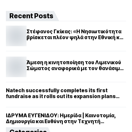
Recent Posts
Στέφανος Γκίκας: «Η Νησιωτικότητα
βρίσκεται πλέον ψηλά στην Εθνική και
Ευρωπαϊκή ατζέντα»
Άμεση η κινητοποίηση του Λιμενικού
Σώματος αναφορικά με τον θανάσιμο
τραυματισμό αλλοδαπού ναυτικού
στην Ηγουμενίτσα
Natech successfully completes its first
fundraise as it rolls out its expansion plans
and enters a new strategic phase
ΙΔΡΥΜΑ ΕΥΓΕΝΙΔΟΥ: Ημερίδα | Καινοτομία,
Δημιουργία και Ευθύνη στην Τεχνητή
Νοημοσύνη