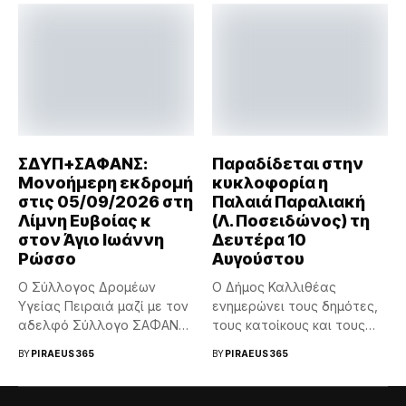
ΣΔΥΠ+ΣΑΦΑΝΣ:
Παραδίδεται στην
Μονοήμερη εκδρομή
κυκλοφορία η
στις 05/09/2026 στη
Παλαιά Παραλιακή
Λίμνη Ευβοίας κ
(Λ. Ποσειδώνος) τη
στον Άγιο Ιωάννη
Δευτέρα 10
Ρώσσο
Αυγούστου
Ο Σύλλογος Δρομέων
Ο Δήμος Καλλιθέας
Υγείας Πειραιά μαζί με τον
ενημερώνει τους δημότες,
αδελφό Σύλλογο ΣΑΦΑΝΣ
τους κατοίκους και τους
θα...
οδηγούς ότι τη...
BY
PIRAEUS365
BY
PIRAEUS365