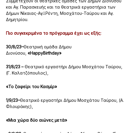
Συμμετέχουν οι θεατρικές ομάδες των Δήμων Διονύσου
και Αγ. Παρασκευής και τα θεατρικά εργαστήρια των
Δήμων Νίκαιας-Αγ.Ι.Ρέντη, Μοσχάτου-Ταύρου και Αγ.
Δημητρίου.
Πιο συγκεκριμένα το πρόγραμμα έχει ως εξής:
30/8/23–
Θεατρική ομάδα Δήμου
Διονύσου,
«
HappyBirthday
»
31/8/23 –
Θεατρικό εργαστήρι Δήμου Μοσχάτου Ταύρου,
(Γ. Καλατζόπουλος),
«Το ζαφείρι του Κασμίρ»
1/9/23–
Θεατρικό εργαστήρι Δήμου Μοσχάτου Ταύρου, (Α.
Φλουράκης),
«Μια χώρα δύο αιώνες μετά»