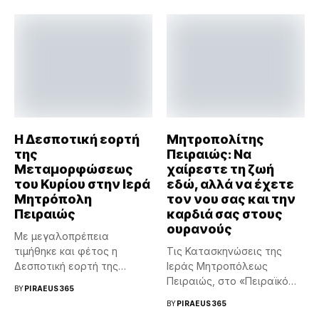
Η Δεσποτική εορτή
Μητροπολίτης
της
Πειραιώς: Να
Μεταμορφώσεως
χαίρεστε τη ζωή
του Κυρίου στην Ιερά
εδώ, αλλά να έχετε
Μητρόπολη
τον νου σας και την
Πειραιώς
καρδιά σας στους
ουρανούς
Με μεγαλοπρέπεια
τιμήθηκε και φέτος η
Τις Κατασκηνώσεις της
Δεσποτική εορτή της
Ιεράς Μητροπόλεως
Μεταμορφώσεως του
Πειραιώς, στο «Πειραϊκό
BY
PIRAEUS365
Κυρίου...
Χωριό» στην Παιανία
BY
PIRAEUS365
Αττικής,...