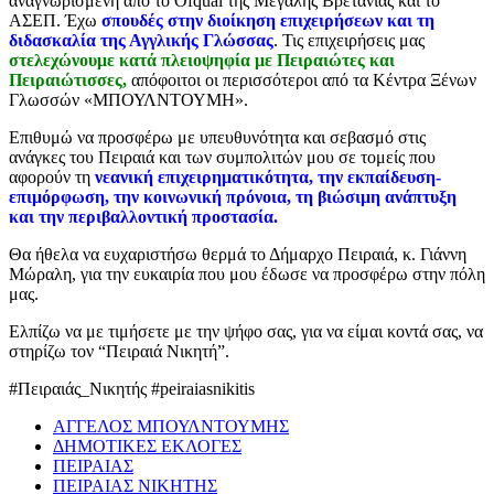
αναγνωρισμένη από το Ofqual της Μεγάλης Βρετανίας και το
ΑΣΕΠ. Έχω
σπουδές στην διοίκηση επιχειρήσεων και τη
διδασκαλία της Αγγλικής Γλώσσας
. Τις επιχειρήσεις μας
στελεχώνουμε κατά πλειοψηφία με Πειραιώτες και
Πειραιώτισσες,
απόφοιτοι οι περισσότεροι από τα Κέντρα Ξένων
Γλωσσών «ΜΠΟΥΛΝΤΟΥΜΗ».
Επιθυμώ να προσφέρω με υπευθυνότητα και σεβασμό στις
ανάγκες του Πειραιά και των συμπολιτών μου σε τομείς που
αφορούν τη
νεανική επιχειρηματικότητα,
την εκπαίδευση-
επιμόρφωση, την κοινωνική πρόνοια, τη βιώσιμη ανάπτυξη
και την περιβαλλοντική προστασία.
Θα ήθελα να ευχαριστήσω θερμά το Δήμαρχο Πειραιά, κ. Γιάννη
Μώραλη, για την ευκαιρία που μου έδωσε να προσφέρω στην πόλη
μας.
Ελπίζω να με τιμήσετε με την ψήφο σας, για να είμαι κοντά σας, να
στηρίζω τον “Πειραιά Νικητή”.
#Πειραιάς_Νικητής #peiraiasnikitis
ΑΓΓΕΛΟΣ ΜΠΟΥΛΝΤΟΥΜΗΣ
ΔΗΜΟΤΙΚΕΣ ΕΚΛΟΓΕΣ
ΠΕΙΡΑΙΑΣ
ΠΕΙΡΑΙΑΣ ΝΙΚΗΤΗΣ