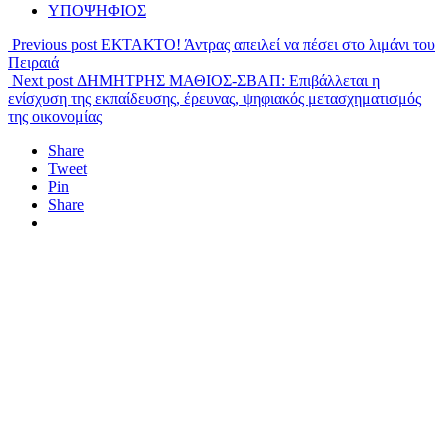
ΥΠΟΨΗΦΙΟΣ
Previous post
ΕΚΤΑΚΤΟ! Άντρας απειλεί να πέσει στο λιμάνι του
Πειραιά
Next post
ΔΗΜΗΤΡΗΣ ΜΑΘΙΟΣ-ΣΒΑΠ: Επιβάλλεται η
ενίσχυση της εκπαίδευσης, έρευνας, ψηφιακός μετασχηματισμός
της οικονομίας
Share
Tweet
Pin
Share