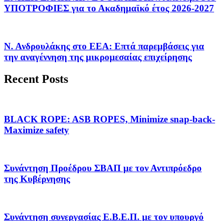
ΥΠΟΤΡΟΦΙΕΣ για το Ακαδημαϊκό έτος 2026-2027
Ν. Ανδρουλάκης στο ΕΕΑ: Επτά παρεμβάσεις για
την αναγέννηση της μικρομεσαίας επιχείρησης
Recent Posts
BLACK ROPE: ASB ROPES, Minimize snap-back-
Maximize safety
Συνάντηση Προέδρου ΣΒΑΠ με τον Αντιπρόεδρο
της Κυβέρνησης
Συνάντηση συνεργασίας Ε.Β.Ε.Π. με τον υπουργό