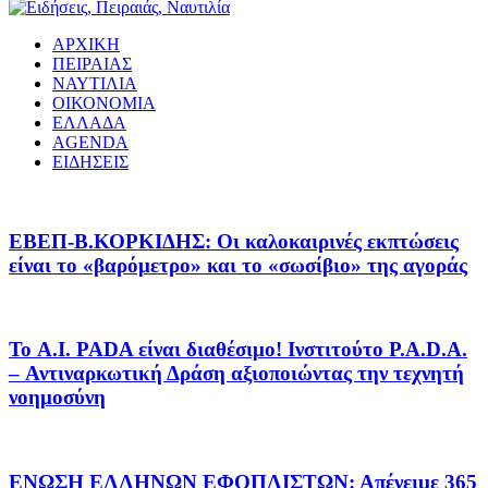
ΑΡΧΙΚΗ
ΠΕΙΡΑΙΑΣ
ΝΑΥΤΙΛΙΑ
ΟΙΚΟΝΟΜΙΑ
ΕΛΛΑΔΑ
AGENDA
ΕΙΔΗΣΕΙΣ
EΒΕΠ-Β.ΚΟΡΚΙΔΗΣ: Οι καλοκαιρινές εκπτώσεις
είναι το «βαρόμετρο» και το «σωσίβιο» της αγοράς
Το A.I. PADA είναι διαθέσιμο! Ινστιτούτο P.A.D.A.
– Αντιναρκωτική Δράση αξιοποιώντας την τεχνητή
νοημοσύνη
ΕΝΩΣΗ ΕΛΛΗΝΩΝ ΕΦΟΠΛΙΣΤΩΝ: Απένειμε 365