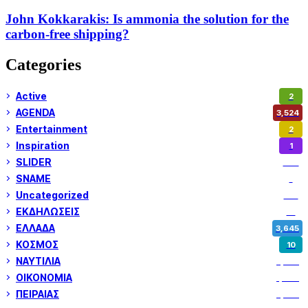
John Kokkarakis: Is ammonia the solution for the
carbon-free shipping?
Categories
Active
2
AGENDA
3,524
Entertainment
2
Inspiration
1
SLIDER
972
SNAME
1
Uncategorized
180
ΕΚΔΗΛΩΣΕΙΣ
14
ΕΛΛΑΔΑ
3,645
ΚΟΣΜΟΣ
10
ΝΑΥΤΙΛΙΑ
5,345
ΟΙΚΟΝΟΜΙΑ
1,797
ΠΕΙΡΑΙΑΣ
3,257