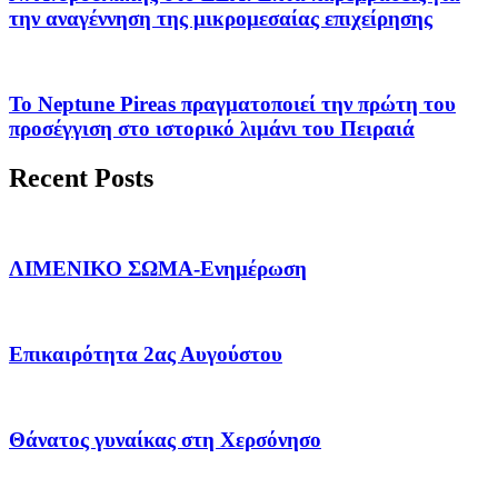
την αναγέννηση της μικρομεσαίας επιχείρησης
Το Neptune Pireas πραγματοποιεί την πρώτη του
προσέγγιση στο ιστορικό λιμάνι του Πειραιά
Recent Posts
ΛΙΜΕΝΙΚΟ ΣΩΜΑ-Ενημέρωση
Επικαιρότητα 2ας Αυγούστου
Θάνατος γυναίκας στη Χερσόνησο