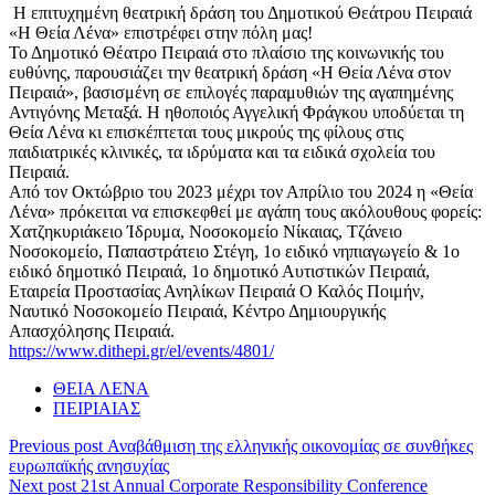
Η επιτυχημένη θεατρική δράση του Δημοτικού Θεάτρου Πειραιά
«Η Θεία Λένα» επιστρέφει στην πόλη μας!
Το Δημοτικό Θέατρο Πειραιά στο πλαίσιο της κοινωνικής του
ευθύνης, παρουσιάζει την θεατρική δράση «Η Θεία Λένα στον
Πειραιά», βασισμένη σε επιλογές παραμυθιών της αγαπημένης
Αντιγόνης Μεταξά. Η ηθοποιός Αγγελική Φράγκου υποδύεται τη
Θεία Λένα κι επισκέπτεται τους μικρούς της φίλους στις
παιδιατρικές κλινικές, τα ιδρύματα και τα ειδικά σχολεία του
Πειραιά.
Από τον Οκτώβριο του 2023 μέχρι τον Απρίλιο του 2024 η «Θεία
Λένα» πρόκειται να επισκεφθεί με αγάπη τους ακόλουθους φορείς:
Χατζηκυριάκειο Ίδρυμα, Νοσοκομείο Νίκαιας, Τζάνειο
Νοσοκομείο, Παπαστράτειο Στέγη, 1ο ειδικό νηπιαγωγείο & 1ο
ειδικό δημοτικό Πειραιά, 1ο δημοτικό Αυτιστικών Πειραιά,
Εταιρεία Προστασίας Ανηλίκων Πειραιά Ο Καλός Ποιμήν,
Ναυτικό Νοσοκομείο Πειραιά, Κέντρο Δημιουργικής
Απασχόλησης Πειραιά.
https://www.dithepi.gr/el/events/4801/
ΘΕΙΑ ΛΕΝΑ
ΠΕΙΡΙΑΙΑΣ
Previous post
Αναβάθμιση της ελληνικής οικονομίας σε συνθήκες
ευρωπαϊκής ανησυχίας
Next post
21st Annual Corporate Responsibility Conference