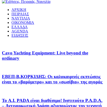
ΑΡΧΙΚΗ
ΠΕΙΡΑΙΑΣ
ΝΑΥΤΙΛΙΑ
ΟΙΚΟΝΟΜΙΑ
ΕΛΛΑΔΑ
AGENDA
ΕΙΔΗΣΕΙΣ
Cavo Yachting Equipment: Live beyond the
ordinary
EΒΕΠ-Β.ΚΟΡΚΙΔΗΣ: Οι καλοκαιρινές εκπτώσεις
είναι το «βαρόμετρο» και το «σωσίβιο» της αγοράς
Το A.I. PADA είναι διαθέσιμο! Ινστιτούτο P.A.D.A.
– Αντιναρκωτική Δράση αξιοποιώντας την τεχνητή