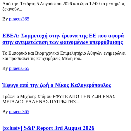
Από την Τετάρτη 5 Αυγούστου 2026 και ώρα 12:00 το μεσημέρι,
ξεκινούν...
By
piraeus365
ΕΒΕΑ: Συμμετοχή στην έρευνα της ΕΕ που αφορά
στην αντιμετώπιση των φαινομένων υπερρύθμισης
Το Εμπορικό και Βιομηχανικό Επιμελητήριο Αθηνών ενημερώνει
και προσκαλεί τις Επιχειρήσεις-Μέλη του...
By
piraeus365
Έφυγε από την ζωή ο Νίκος Καλογερόπουλος
Γράφει ο Μιχάλης Στάμου ΕΦΥΓΕ ΑΠΟ ΤΗΝ ΖΩΗ ΕΝΑΣ
ΜΕΓΑΛΟΣ ΕΛΛΗΝΑΣ ΠΑΤΡΙΩΤΗΣ....
By
piraeus365
[xclusiv] S&P Report 3rd August 2026