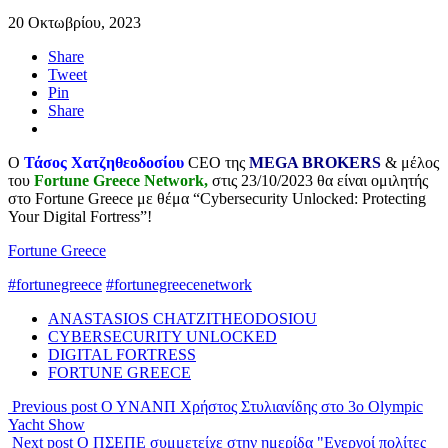
20 Οκτωβρίου, 2023
Share
Tweet
Pin
Share
O
Τάσος Χατζηθεοδοσίου
CEO της
MEGA BROKERS
& μέλος
του
Fortune Greece Network,
στις 23/10/2023 θα είναι ομιλητής
στο Fortune Greece με θέμα “Cybersecurity Unlocked: Protecting
Your Digital Fortress”!
Fortune Greece
#fortunegreece
#fortunegreecenetwork
ANASTASIOS CHATZITHEODOSIOU
CYBERSECURITY UNLOCKED
DIGITAL FORTRESS
FORTUNE GREECE
Previous post
Ο ΥΝΑΝΠ Χρήστος Στυλιανίδης στο 3o Olympic
Yacht Show
Next post
Ο ΠΣΕΠΕ συμμετείχε στην ημερίδα "Ενεργοί πολίτες