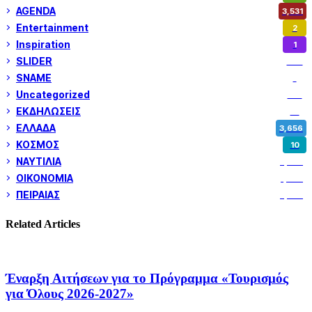
AGENDA
3,531
Entertainment
2
Inspiration
1
SLIDER
973
SNAME
1
Uncategorized
180
ΕΚΔΗΛΩΣΕΙΣ
14
ΕΛΛΑΔΑ
3,656
ΚΟΣΜΟΣ
10
ΝΑΥΤΙΛΙΑ
5,374
ΟΙΚΟΝΟΜΙΑ
1,805
ΠΕΙΡΑΙΑΣ
3,262
Related Articles
Έναρξη Αιτήσεων για το Πρόγραμμα «Τουρισμός
για Όλους 2026-2027»