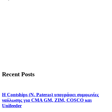
Recent Posts
Η Contships (N. Pateras) υπογράφει συμφωνίες
ναύλωσης για CMA GM, ZIM, COSCO και
Unifeeder