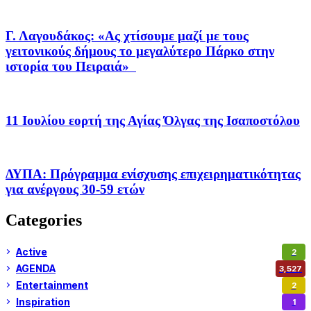
Γ. Λαγουδάκος: «Ας χτίσουμε μαζί με τους
γειτονικούς δήμους το μεγαλύτερο Πάρκο στην
ιστορία του Πειραιά»
11 Ιουλίου εορτή της Αγίας Όλγας της Ισαποστόλου
ΔΥΠΑ: Πρόγραμμα ενίσχυσης επιχειρηματικότητας
για ανέργους 30-59 ετών
Categories
Active
2
AGENDA
3,527
Entertainment
2
Inspiration
1