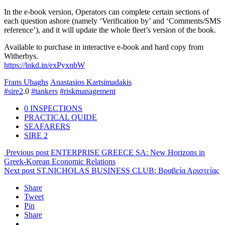
In the e-book version, Operators can complete certain sections of
each question ashore (namely ‘Verification by’ and ‘Comments/SMS
reference’), and it will update the whole fleet’s version of the book.
Available to purchase in interactive e-book and hard copy from
Witherbys.
https://lnkd.in/exPyxnbW
Frans Ubaghs
Anastasios Kartsimadakis
#sire2
.0
#tankers
#riskmanagement
0 INSPECTIONS
PRACTICAL QUIDE
SEAFARERS
SIRE 2
Previous post
ENTERPRISE GREECE SA: New Horizons in
Greek-Korean Economic Relations
Next post
ST.NICHOLAS BUSINESS CLUB: Βραβεία Αριστείας
Share
Tweet
Pin
Share