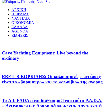
ΑΡΧΙΚΗ
ΠΕΙΡΑΙΑΣ
ΝΑΥΤΙΛΙΑ
ΟΙΚΟΝΟΜΙΑ
ΕΛΛΑΔΑ
AGENDA
ΕΙΔΗΣΕΙΣ
Cavo Yachting Equipment: Live beyond the
ordinary
EΒΕΠ-Β.ΚΟΡΚΙΔΗΣ: Οι καλοκαιρινές εκπτώσεις
είναι το «βαρόμετρο» και το «σωσίβιο» της αγοράς
Το A.I. PADA είναι διαθέσιμο! Ινστιτούτο P.A.D.A.
– Αντιναρκωτική Δράση αξιοποιώντας την τεχνητή