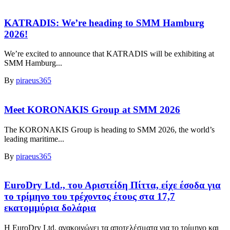
KATRADIS: We’re heading to SMM Hamburg
2026!
We’re excited to announce that KATRADIS will be exhibiting at
SMM Hamburg...
By
piraeus365
Meet KORONAKIS Group at SMM 2026
The KORONAKIS Group is heading to SMM 2026, the world’s
leading maritime...
By
piraeus365
EuroDry Ltd., του Αριστείδη Πίττα, είχε έσοδα για
το τρίμηνο του τρέχοντος έτους στα 17,7
εκατομμύρια δολάρια
Η EuroDry Ltd. ανακοινώνει τα αποτελέσματα για το τρίμηνο και