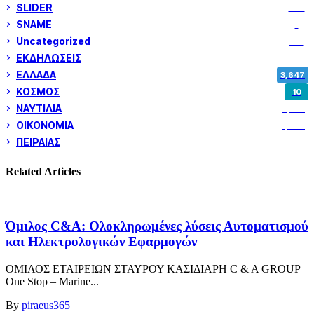
SLIDER
973
SNAME
1
Uncategorized
180
ΕΚΔΗΛΩΣΕΙΣ
14
ΕΛΛΑΔΑ
3,647
ΚΟΣΜΟΣ
10
ΝΑΥΤΙΛΙΑ
5,352
ΟΙΚΟΝΟΜΙΑ
1,799
ΠΕΙΡΑΙΑΣ
3,257
Related Articles
Όμιλος C&A: Ολοκληρωμένες λύσεις Αυτοματισμού
και Ηλεκτρολογικών Εφαρμογών
ΟΜΙΛΟΣ ΕΤΑΙΡΕΙΩΝ ΣΤΑΥΡΟΥ ΚΑΣΙΔΙΑΡΗ C & A GROUP
One Stop – Marine...
By
piraeus365