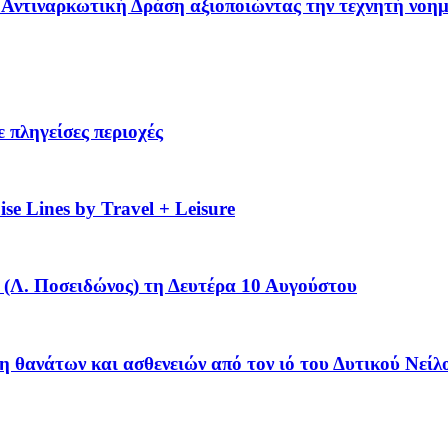
 – Αντιναρκωτική Δράση αξιοποιώντας την τεχνητή νοη
 πληγείσες περιοχές
se Lines by Travel + Leisure
(Λ. Ποσειδώνος) τη Δευτέρα 10 Αυγούστου
η θανάτων και ασθενειών από τον ιό του Δυτικού Νείλ