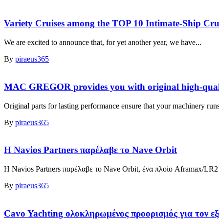
Variety Cruises among the TOP 10 Intimate-Ship Crui
We are excited to announce that, for yet another year, we have...
By
piraeus365
MAC GREGOR provides you with original high-qual
Original parts for lasting performance ensure that your machinery run
By
piraeus365
Η Navios Partners παρέλαβε το Nave Orbit
Η Navios Partners παρέλαβε το Nave Orbit, ένα πλοίο Aframax/LR2 P
By
piraeus365
Cavo Yachting ολοκληρωμένος προορισμός για τον εξ