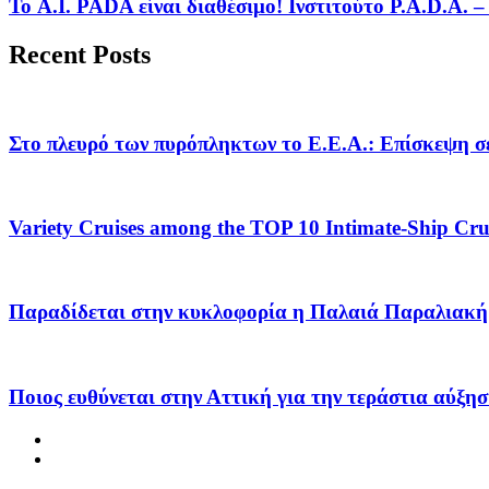
Το A.I. PADA είναι διαθέσιμο! Ινστιτούτο P.A.D.A.
Recent Posts
Στο πλευρό των πυρόπληκτων το Ε.Ε.Α.: Επίσκεψη σε
Variety Cruises among the TOP 10 Intimate-Ship Crui
Παραδίδεται στην κυκλοφορία η Παλαιά Παραλιακή 
Ποιος ευθύνεται στην Αττική για την τεράστια αύξησ