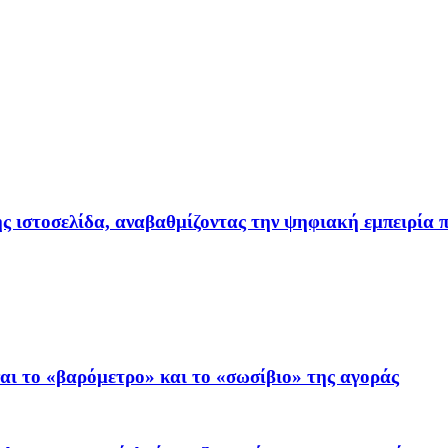
ιστοσελίδα, αναβαθμίζοντας την ψηφιακή εμπειρία π
ι το «βαρόμετρο» και το «σωσίβιο» της αγοράς