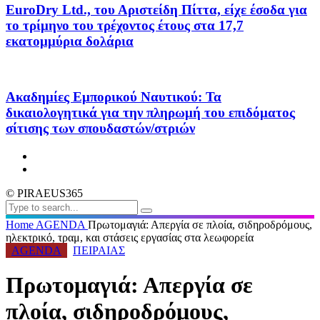
EuroDry Ltd., του Αριστείδη Πίττα, είχε έσοδα για
το τρίμηνο του τρέχοντος έτους στα 17,7
εκατομμύρια δολάρια
Ακαδημίες Εμπορικού Ναυτικού: Τα
δικαιολογητικά για την πληρωμή του επιδόματος
σίτισης των σπουδαστών/στριών
© PIRAEUS365
Home
AGENDA
Πρωτομαγιά: Απεργία σε πλοία, σιδηροδρόμους,
ηλεκτρικό, τραμ, και στάσεις εργασίας στα λεωφορεία
AGENDA
ΠΕΙΡΑΙΑΣ
Πρωτομαγιά: Απεργία σε
πλοία, σιδηροδρόμους,