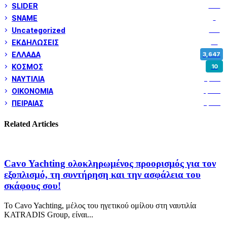
SLIDER
973
SNAME
1
Uncategorized
180
ΕΚΔΗΛΩΣΕΙΣ
14
ΕΛΛΑΔΑ
3,647
ΚΟΣΜΟΣ
10
ΝΑΥΤΙΛΙΑ
5,355
ΟΙΚΟΝΟΜΙΑ
1,799
ΠΕΙΡΑΙΑΣ
3,258
Related Articles
Cavo Yachting ολοκληρωμένος προορισμός για τον
εξοπλισμό, τη συντήρηση και την ασφάλεια του
σκάφους σου!
Το Cavo Yachting, μέλος του ηγετικού ομίλου στη ναυτιλία
KATRADIS Group, είναι...