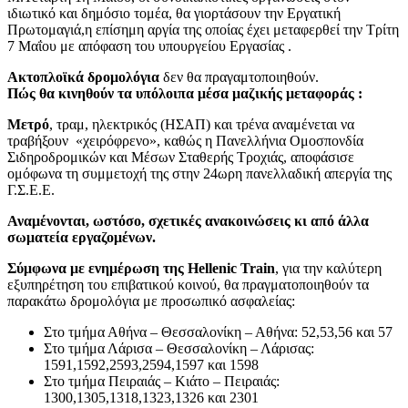
ιδιωτικό και δημόσιο τομέα, θα γιορτάσουν την Εργατική
Πρωτομαγιά,η επίσημη αργία της οποίας έχει μεταφερθεί την Τρίτη
7 Μαΐου με απόφαση του υπουργείου Εργασίας .
Ακτοπλοϊκά δρομολόγια
δεν θα πραγαμτοποιηθούν.
Πώς θα κινηθούν τα υπόλοιπα μέσα μαζικής μεταφοράς :
Mετρό
, τραμ, ηλεκτρικός (ΗΣΑΠ) και τρένα αναμένεται να
τραβήξουν «χειρόφρενο», καθώς η Πανελλήνια Ομοσπονδία
Σιδηροδρομικών και Μέσων Σταθερής Τροχιάς, αποφάσισε
ομόφωνα τη συμμετοχή της στην 24ωρη πανελλαδική απεργία της
Γ.Σ.Ε.Ε.
Αναμένονται, ωστόσο, σχετικές ανακοινώσεις κι από άλλα
σωματεία εργαζομένων.
Σύμφωνα με ενημέρωση της Hellenic Train
, για την καλύτερη
εξυπηρέτηση του επιβατικού κοινού, θα πραγματοποιηθούν τα
παρακάτω δρομολόγια με προσωπικό ασφαλείας:
Στο τμήμα Αθήνα – Θεσσαλονίκη – Αθήνα: 52,53,56 και 57
Στο τμήμα Λάρισα – Θεσσαλονίκη – Λάρισας:
1591,1592,2593,2594,1597 και 1598
Στο τμήμα Πειραιάς – Κιάτο – Πειραιάς:
1300,1305,1318,1323,1326 και 2301