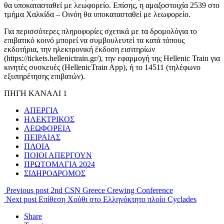
θα υποκατασταθεί με λεωφορείο. Επίσης, η αμαξοστοιχία 2539 στο
τμήμα Χαλκίδα – Οινόη θα υποκατασταθεί με λεωφορείο.
Για περισσότερες πληροφορίες σχετικά με τα δρομολόγια το
επιβατικό κοινό μπορεί να συμβουλευτεί τα κατά τόπους
εκδοτήρια, την ηλεκτρονική έκδοση εισιτηρίων
(https://tickets.hellenictrain.gr/), την εφαρμογή της Hellenic Train για
κινητές συσκευές (HellenicTrain App), ή το 14511 (τηλέφωνο
εξυπηρέτησης επιβατών).
ΠΗΓΗ ΚΑΝΑΛΙ 1
ΑΠΕΡΓΙΑ
ΗΛΕΚΤΡΙΚΟΣ
ΛΕΩΦΟΡΕΙΑ
ΠΕΙΡΑΙΑΣ
ΠΛΟΙΑ
ΠΟΙΟΙ ΑΠΕΡΓΟΥΝ
ΠΡΩΤΟΜΑΓΙΑ 2024
ΣΙΔΗΡΟΔΡΟΜΟΣ
Previous post
2nd CSN Greece Crewing Conference
Next post
Επίθεση Χούθι στο Ελληνόκτητο πλοίο Cyclades
Share