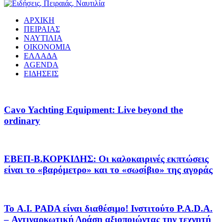
ΑΡΧΙΚΗ
ΠΕΙΡΑΙΑΣ
ΝΑΥΤΙΛΙΑ
ΟΙΚΟΝΟΜΙΑ
ΕΛΛΑΔΑ
AGENDA
ΕΙΔΗΣΕΙΣ
Cavo Yachting Equipment: Live beyond the
ordinary
EΒΕΠ-Β.ΚΟΡΚΙΔΗΣ: Οι καλοκαιρινές εκπτώσεις
είναι το «βαρόμετρο» και το «σωσίβιο» της αγοράς
Το A.I. PADA είναι διαθέσιμο! Ινστιτούτο P.A.D.A.
– Αντιναρκωτική Δράση αξιοποιώντας την τεχνητή