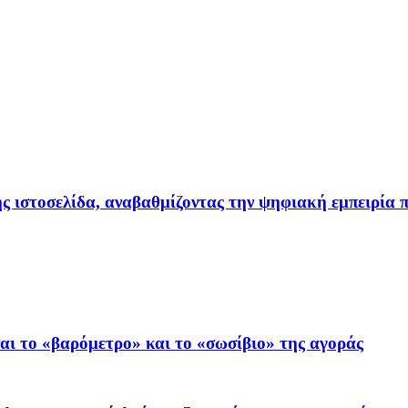
ιστοσελίδα, αναβαθμίζοντας την ψηφιακή εμπειρία π
ι το «βαρόμετρο» και το «σωσίβιο» της αγοράς