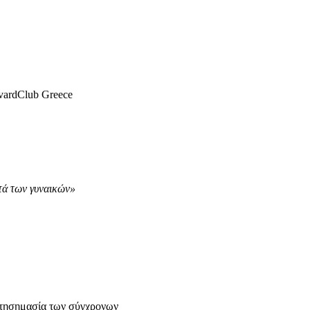
vardClub Greece
ατά των γυναικών»
ε τησημασία των σύγχρονων