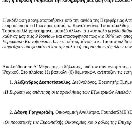
πως η Ευρώπη επηρεάζει την καθημερινή μας ζωή στην Ελλάδα –
Η εκδήλωση πραγματοποιήθηκε υπό την αιγίδα της Περιφέρειας Αττ
εκπροσώπησε ο Πρόεδρος αυτού, κ. Κωνσταντίνος Τσουτσοπλίδης. 
Τσουτσοπλίδηςεπεσήμανε, μεταξύ άλλων, ότι
«σε πολύ μεγάλο βαθμό,
καθένας μας στις 9 Ιουνίου»
και αποσαφήνισε πως
«το 80% των αποφ
Ευρωπαϊκό Κοινοβούλιο».
Ως εκ τούτου, τόνισε ο κ. Τσουτσοπλίδης
επηρεάζουν αποφασιστικά και την πολιτική ισορροπία εντός όλων τ
Ακολούθησε το Α’ Μέρος της εκδήλωσης
,
υπό τον συντονισμό της 
Ψυχικού. Στο πλαίσιο έξι βασικών (6) θεματικών, ανέπτυξαν τις εισ
Αλέξανδρος Δεσποτόπουλος,
Διεθνολόγος, Ερευνητής Τμήμ
«Η Ευρώπη ως απάντηση στις προκλήσεις των Εξωτερικών Απειλών 
Δάφνη Γρηγοριάδη,
Οικονομική Αναλύτρια, FounderSME’sD
«Οι προοπτικές της Ευρωπαϊκής Οικονομίας και ο ρόλος της Επιχε