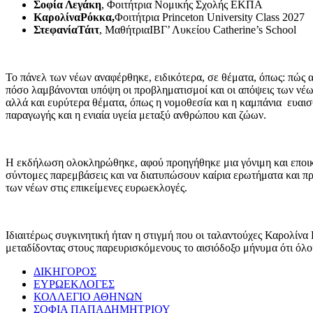
Σοφία Λεγάκη
, Φοιτήτρια Νομικής Σχολής ΕΚΠΑ
ΚαρολίναΡόκκα
,
Φοιτήτρια Princeton University Class 2027
ΣτεφανίαΤάιτ
, ΜαθήτριαΙΒΓ’ Λυκείου Catherine’s School
Το πάνελ των νέων αναφέρθηκε, ειδικότερα, σε θέματα, όπως: πώς 
πόσο λαμβάνονται υπόψη οι προβληματισμοί και οι απόψεις των νέων
αλλά και ευρύτερα θέματα, όπως η νομοθεσία και η καμπάνια ευαισ
παραγωγής και η ενιαία υγεία μεταξύ ανθρώπου και ζώων.
Η εκδήλωση ολοκληρώθηκε, αφού προηγήθηκε μια γόνιμη και εποικοδ
σύντομες παρεμβάσεις και να διατυπώσουν καίρια ερωτήματα και πρ
των νέων στις επικείμενες ευρωεκλογές.
Ιδιαιτέρως συγκινητική ήταν η στιγμή που οι ταλαντούχες Καρολίνα
μεταδίδοντας στους παρευρισκόμενους το αισιόδοξο μήνυμα ότι όλοι
ΔΙΚΗΓΟΡΟΣ
ΕΥΡΩΕΚΛΟΓΕΣ
ΚΟΛΛΕΓΙΟ ΑΘΗΝΩΝ
ΣΟΦΙΑ ΠΑΠΑΔΗΜΗΤΡΙΟΥ