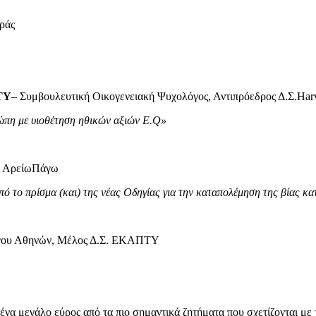
ράς
TY
– Συμβουλευτική Οικογενειακή Ψυχολόγος, Αντιπρόεδρος Δ.Σ.Har
ώπη με υιοθέτηση ηθικών αξιών E.Q»
’ ΑρείωΠάγω
ό το πρίσμα (και) της νέας Οδηγίας για την καταπολέμηση της βίας κ
όγου Αθηνών, Μέλος Δ.Σ. ΕΚΑΠΤΥ
ένα μεγάλο εύρος από τα πιο σημαντικά ζητήματα που σχετίζονται μ