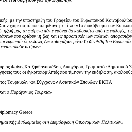
 Οι νέοι συζητούν για την Ευρώπη»
.
ικής, με την υποστήριξη του Γραφείου του Ευρωπαϊκού Κοινοβουλίου
Στον χαιρετισμό που απηύθυνε με τίτλο «Το διακύβευμα των Ευρωπα
 ηζωή μας τα επόμενα πέντε χρόνια θα καθοριστεί από τις επιλογές, τις
άσεων που ορίζουν τη ζωή και τις προοπτικές των πολιτών αποφασίζον
«οι ευρωπαϊκές εκλογές δεν καθορίζουν μόνο τη σύνθεση του Ευρωπαϊ
ων ευρωπαϊκών θεσμών».
κυρίας ΦαίνηςΧατζηαθανασιάδου, Δικηγόρου, Γραμματέα Δημοτικού 
ηγήσεις τους οι έγκριτοιομιλητές που τίμησαν την εκδήλωση, ακολούθ
ατος Τουρκικών και Σύγχρονων Ασιατικών Σπουδών ΕΚΠΑ
και ο Παράγοντας Τουρκία»
iplomacy Greece
ιρηματικής Διπλωματίας στη Διαμόρφωση Οικονομικών Πολιτικών»