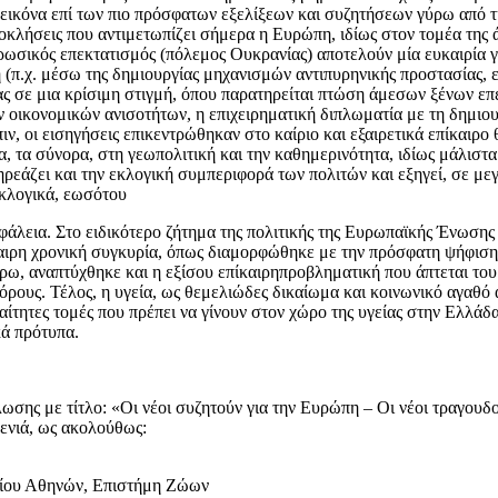
εικόνα επί των πιο πρόσφατων εξελίξεων και συζητήσεων γύρω από τ
ροκλήσεις που αντιμετωπίζει σήμερα η Ευρώπη, ιδίως στον τομέα της
ωσικός επεκτατισμός (πόλεμος Ουκρανίας) αποτελούν μία ευκαιρία γ
ητη (π.χ. μέσω της δημιουργίας μηχανισμών αντιπυρηνικής προστασίας,
ίας σε μια κρίσιμη στιγμή, όπου παρατηρείται πτώση άμεσων ξένων
ων οικονομικών ανισοτήτων, η επιχειρηματική διπλωματία με τη δημ
ν, οι εισηγήσεις επικεντρώθηκαν στο καίριο και εξαιρετικά επίκαιρο
α, τα σύνορα, στη γεωπολιτική και την καθημερινότητα, ιδίως μάλιστα
ηρεάζει και την εκλογική συμπεριφορά των πολιτών και εξηγεί, σε με
εκλογικά, εωσότου
λεια. Στο ειδικότερο ζήτημα της πολιτικής της Ευρωπαϊκής Ένωσης 
καιρη χρονική συγκυρία, όπως διαμορφώθηκε με την πρόσφατη ψήφιση 
έρω, αναπτύχθηκε και η εξίσου επίκαιρηπροβληματική που άπτεται τ
ους. Τέλος, η υγεία, ως θεμελιώδες δικαίωμα και κοινωνικό αγαθό α
αίτητες τομές που πρέπει να γίνουν στον χώρο της υγείας στην Ελλάδ
κά πρότυπα.
σης με τίτλο: «Οι νέοι συζητούν για την Ευρώπη – Οι νέοι τραγουδο
ενιά, ως ακολούθως:
μίου Αθηνών, Επιστήμη Ζώων