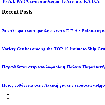
Το A.I. PADA είναι διαθέσιμο! Ινστιτούτο P.A.D.A.
Recent Posts
Στο πλευρό των πυρόπληκτων το Ε.Ε.Α.: Επίσκεψη σε
Variety Cruises among the TOP 10 Intimate-Ship Crui
Παραδίδεται στην κυκλοφορία η Παλαιά Παραλιακή 
Ποιος ευθύνεται στην Αττική για την τεράστια αύξησ