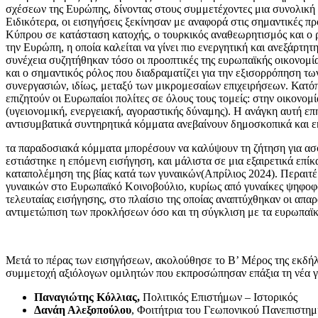
σχέσεων της Ευρώπης, δίνοντας στους συμμετέχοντες μια συνολική 
Ειδικότερα, οι εισηγήσεις ξεκίνησαν με αναφορά στις σημαντικές π
Κύπρου σε κατάσταση κατοχής, ο τουρκικός αναθεωρητισμός και ο ρ
την Ευρώπη, η οποία καλείται να γίνει πιο ενεργητική και ανεξάρτ
συνέχεια συζητήθηκαν τόσο οι προοπτικές της ευρωπαϊκής οικονομ
και ο σημαντικός ρόλος που διαδραματίζει για την εξισορρόπηση τ
συνεργασιών, ιδίως, μεταξύ των μικρομεσαίων επιχειρήσεων. Κατόπι
επιζητούν οι Ευρωπαίοι πολίτες σε όλους τους τομείς: στην οικονομί
(υγειονομική, ενεργειακή, αγοραστικής δύναμης). Η ανάγκη αυτή επ
αντισυμβατικά συντηρητικά κόμματα ανεβαίνουν δημοσκοπικά και 
τα παραδοσιακά κόμματα μπορέσουν να καλύψουν τη ζήτηση για ασφά
εστιάστηκε η επόμενη εισήγηση, και μάλιστα σε μια εξαιρετικά επί
καταπολέμηση της βίας κατά των γυναικών(Απρίλιος 2024). Περαιτ
γυναικών στο Ευρωπαϊκό Κοινοβούλιο, κυρίως από γυναίκες ψηφοφόρ
τελευταίας εισήγησης, στο πλαίσιο της οποίας αναπτύχθηκαν οι απαρ
αντιμετώπιση των προκλήσεων όσο και τη σύγκλιση με τα ευρωπαϊ
Μετά το πέρας των εισηγήσεων, ακολούθησε το Β’ Μέρος της εκδήλω
συμμετοχή αξιόλογων ομιλητών που εκπροσώπησαν επάξια τη νέα γ
Παναγιώτης Κόλλιας,
Πολιτικός Επιστήμων – Ιστορικός
Δανάη Αλεξοπούλου
, Φοιτήτρια του Γεωπονικού Πανεπιστη