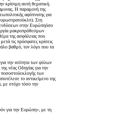
ην κρίσιμη αυτή θεματική.
 άμυνας. Η παραμονή της
εωπολιτικής αφύπνισης για
 ευρωστρατούκλπ). Στη
 επενδύσεων στην Ευρώπηόσο
ιουργία μακροπρόθεσμων
 θέμα της ασφάλειας που
 μετά τις πρόσφατες κρίσεις
γάλο βαθμό, τον λόγο που τα
για την ισότητα των φύλων
της νέας Οδηγίας για την
ου ποσοστούεκλογής των
ποτέλεσε το αντικείμενο της
α, με στόχο τόσο την
ύν για την Ευρώπη», με τη