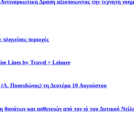
 – Αντιναρκωτική Δράση αξιοποιώντας την τεχνητή νοη
 πληγείσες περιοχές
se Lines by Travel + Leisure
(Λ. Ποσειδώνος) τη Δευτέρα 10 Αυγούστου
η θανάτων και ασθενειών από τον ιό του Δυτικού Νείλ