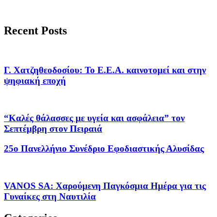
Recent Posts
Γ. Χατζηθεοδοσίου: Το Ε.Ε.Α. καινοτομεί και στην
ψηφιακή εποχή
“Καλές θάλασσες με υγεία και ασφάλεια” τον
Σεπτέμβρη στον Πειραιά
25ο Πανελλήνιο Συνέδριο Εφοδιαστικής Αλυσίδας
VANOS SA: Χαρούμενη Παγκόσμια Ημέρα για τις
Γυναίκες στη Ναυτιλία