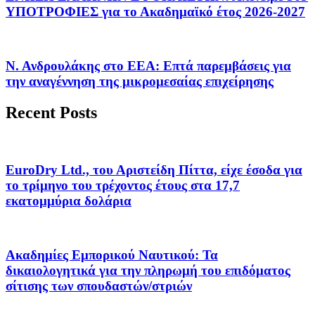
ΥΠΟΤΡΟΦΙΕΣ για το Ακαδημαϊκό έτος 2026-2027
Ν. Ανδρουλάκης στο ΕΕΑ: Επτά παρεμβάσεις για
την αναγέννηση της μικρομεσαίας επιχείρησης
Recent Posts
EuroDry Ltd., του Αριστείδη Πίττα, είχε έσοδα για
το τρίμηνο του τρέχοντος έτους στα 17,7
εκατομμύρια δολάρια
Ακαδημίες Εμπορικού Ναυτικού: Τα
δικαιολογητικά για την πληρωμή του επιδόματος
σίτισης των σπουδαστών/στριών