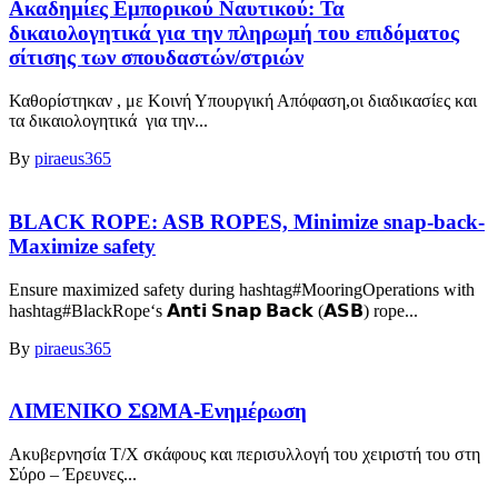
Ακαδημίες Εμπορικού Ναυτικού: Τα
δικαιολογητικά για την πληρωμή του επιδόματος
σίτισης των σπουδαστών/στριών
Καθορίστηκαν , με Κοινή Υπουργική Απόφαση,οι διαδικασίες και
τα δικαιολογητικά για την...
By
piraeus365
BLACK ROPE: ASB ROPES, Minimize snap-back-
Maximize safety
Ensure maximized safety during hashtag#MooringOperations with
hashtag#BlackRope‘s 𝗔𝗻𝘁𝗶 𝗦𝗻𝗮𝗽 𝗕𝗮𝗰𝗸 (𝗔𝗦𝗕) rope...
By
piraeus365
ΛΙΜΕΝΙΚΟ ΣΩΜΑ-Ενημέρωση
Ακυβερνησία Τ/Χ σκάφους και περισυλλογή του χειριστή του στη
Σύρο – Έρευνες...