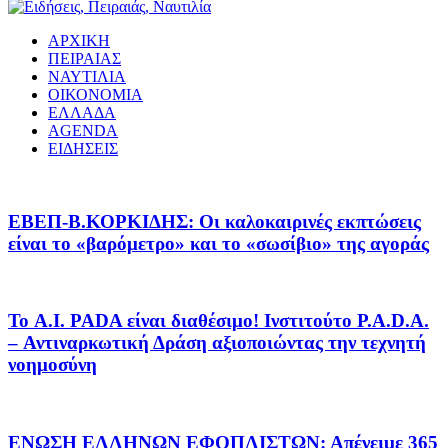
ΑΡΧΙΚΗ
ΠΕΙΡΑΙΑΣ
ΝΑΥΤΙΛΙΑ
ΟΙΚΟΝΟΜΙΑ
ΕΛΛΑΔΑ
AGENDA
ΕΙΔΗΣΕΙΣ
EΒΕΠ-Β.ΚΟΡΚΙΔΗΣ: Οι καλοκαιρινές εκπτώσεις
είναι το «βαρόμετρο» και το «σωσίβιο» της αγοράς
Το A.I. PADA είναι διαθέσιμο! Ινστιτούτο P.A.D.A.
– Αντιναρκωτική Δράση αξιοποιώντας την τεχνητή
νοημοσύνη
ΕΝΩΣΗ ΕΛΛΗΝΩΝ ΕΦΟΠΛΙΣΤΩΝ: Απένειμε 365