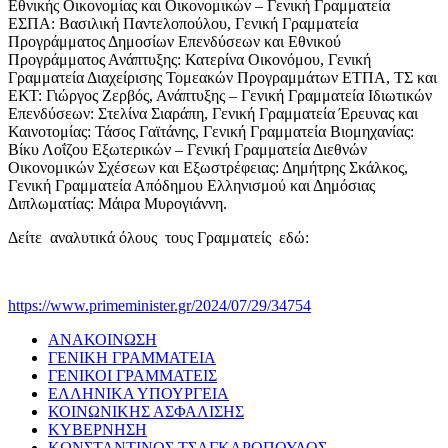
Εθνικής Οικονομίας και Οικονομικών – Γενική Γραμματεία
ΕΣΠΑ: Βασιλική Παντελοπούλου, Γενική Γραμματεία
Προγράμματος Δημοσίων Επενδύσεων και Εθνικού
Προγράμματος Ανάπτυξης: Κατερίνα Οικονόμου, Γενική
Γραμματεία Διαχείρισης Τομεακών Προγραμμάτων ΕΤΠΑ, ΤΣ και
ΕΚΤ: Γιώργος Ζερβός, Ανάπτυξης – Γενική Γραμματεία Ιδιωτικών
Επενδύσεων: Στελίνα Σιαράπη, Γενική Γραμματεία Έρευνας και
Καινοτομίας: Τάσος Γαϊτάνης, Γενική Γραμματεία Βιομηχανίας:
Βίκυ Λοΐζου Εξωτερικών – Γενική Γραμματεία Διεθνών
Οικονομικών Σχέσεων και Εξωστρέφειας: Δημήτρης Σκάλκος,
Γενική Γραμματεία Απόδημου Ελληνισμού και Δημόσιας
Διπλωματίας: Μάιρα Μυρογιάννη.
Δείτε αναλυτικά όλους τους Γραμματείς εδώ:
https://www.primeminister.gr/2024/07/29/34754
ΑΝΑΚΟΙΝΩΣΗ
ΓΕΝΙΚΗ ΓΡΑΜΜΑΤΕΙΑ
ΓΕΝΙΚΟΙ ΓΡΑΜΜΑΤΕΙΣ
ΕΛΛΗΝΙΚΑ ΥΠΟΥΡΓΕΙΑ
ΚΟΙΝΩΝΙΚΗΣ ΑΣΦΑΛΙΣΗΣ
ΚΥΒΕΡΝΗΣΗ
ΚΩΝΣΤΑΝΤΙΝΟΣ ΤΣΑΓΚΑΡΟΠΟΥΛΟΣ