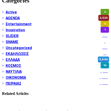
Categories
Active
2
AGENDA
3,526
Entertainment
2
Inspiration
1
SLIDER
972
SNAME
1
Uncategorized
180
ΕΚΔΗΛΩΣΕΙΣ
14
ΕΛΛΑΔΑ
3,646
ΚΟΣΜΟΣ
10
ΝΑΥΤΙΛΙΑ
5,351
ΟΙΚΟΝΟΜΙΑ
1,799
ΠΕΙΡΑΙΑΣ
3,257
Related Articles