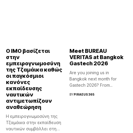
Ο ΙΜΟ βασίζεται
Meet BUREAU
στην
VERITAS at Bangkok
εμπειρογνωμοσύνη
Gastech 2026
της Τζαμάικα καθώς
Are you joining us in
οι παγκόσμιοι
Bangkok next month for
κανόνες
Gastech 2026? From...
εκπαίδευσης
ναυτικών
BY
PIRAEUS365
αντιμετωπίζουν
αναθεώρηση
Η εμπειρογνωμοσύνη της
Τζαμάικα στην εκπαίδευση
ναυτικών συμβάλλει στη