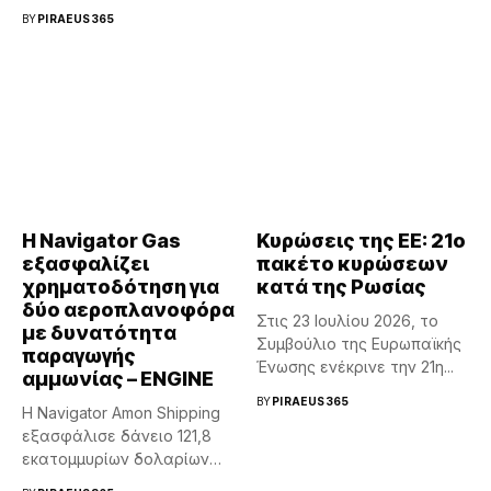
διαμόρφωση της
BY
PIRAEUS365
αναθεώρησης...
Η Navigator Gas
Κυρώσεις της ΕΕ: ​​21ο
εξασφαλίζει
πακέτο κυρώσεων
χρηματοδότηση για
κατά της Ρωσίας
δύο αεροπλανοφόρα
Στις 23 Ιουλίου 2026, το
με δυνατότητα
Συμβούλιο της Ευρωπαϊκής
παραγωγής
Ένωσης ενέκρινε την 21η...
αμμωνίας – ENGINE
BY
PIRAEUS365
Η Navigator Amon Shipping
εξασφάλισε δάνειο 121,8
εκατομμυρίων δολαρίων
για τη χρηματοδότηση...