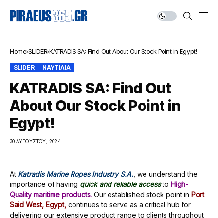
Home
SLIDER
KATRADIS SA: Find Out About Our Stock Point in Egypt!
SLIDER
ΝΑΥΤΙΛΙΑ
KATRADIS SA: Find Out
About Our Stock Point in
Egypt!
30 ΑΥΓΟΎΣΤΟΥ, 2024
At
Katradis Marine Ropes Industry S.A.
, we understand the
importance of having
quick and reliable access
to
High-
Quality maritime products.
Our established stock point in
Port
Said West, Egypt,
continues to serve as a critical hub for
delivering our extensive product range to clients throughout