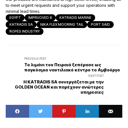
to meet urgent requests and support your operations with
minimal lead times.
EGYPT
IMPRVOVED 8
KATRADIS MARINE
KATRADIS SA
NIKA FLEX MOORING TAIL
PORT SAID
ROPES INDUSTRY
PREVIOUS POST
Το λιμάνι του Πειραιά ξεπέρασε ως
παγκόσμιο ναυτιλιακό κέντρο το Αμβούργο
NEXT POST
Η KATRADIS SA συνεργάζεται με την
GOLDEN OCEAN και παρέχουν ανώτερες
υπηρεσίες