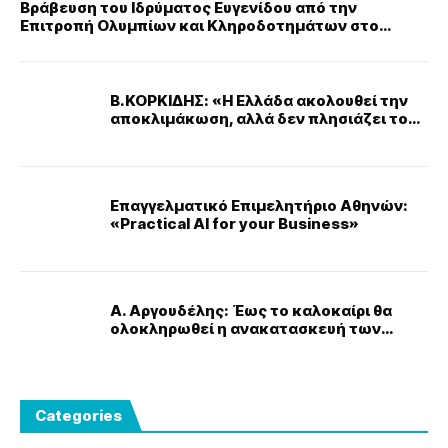
Βράβευση του Ιδρύματος Ευγενίδου από την
Επιτροπή Ολυμπίων και Κληροδοτημάτων στο
Ζάππειο Μέγαρο
Β.ΚΟΡΚΙΔΗΣ: «Η Ελλάδα ακολουθεί την
αποκλιμάκωση, αλλά δεν πλησιάζει τον
πληθωρισμό της Ευρωζώνης
Επαγγελματικό Επιμελητήριο Αθηνών:
«Practical AI for your Business»
Α. Αργουδέλης: Έως το καλοκαίρι θα
ολοκληρωθεί η ανακατασκευή των
μπετόδρομων στον Πειραιά
Categories