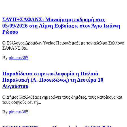
ΣΔΥΠ+ΣΑΦΑΝΣ: Μονοήμερη εκδρομή στις
05/09/2026 στη Λίμνη Ευβοίας κ στον Άγιο Ιωάννη
Ρώσσο
Ο Σύλλογος Δρομέων Υγείας Πειραιά μαζί με τον αδελφό Σύλλογο
ΣΑΦΑΝΣ θα...
By
piraeus365
Παραδίδεται στην κυκλοφορία η Παλαιά
Παραλιακή (Λ. Ποσειδώνος) τη Δευτέρα 10
Αυγούστου
Ο Δήμος Καλλιθέας ενημερώνει τους δημότες, τους κατοίκους και
τους οδηγούς ότι τη...
By
piraeus365