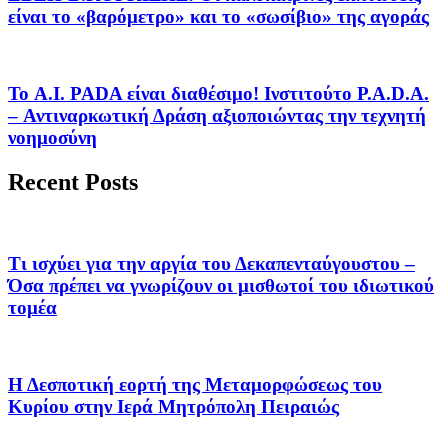
είναι το «βαρόμετρο» και το «σωσίβιο» της αγοράς
Το A.I. PADA είναι διαθέσιμο! Ινστιτούτο P.A.D.A.
– Αντιναρκωτική Δράση αξιοποιώντας την τεχνητή
νοημοσύνη
Recent Posts
Τι ισχύει για την αργία του Δεκαπενταύγουστου –
Όσα πρέπει να γνωρίζουν οι μισθωτοί του ιδιωτικού
τομέα
Η Δεσποτική εορτή της Μεταμορφώσεως του
Κυρίου στην Ιερά Μητρόπολη Πειραιώς