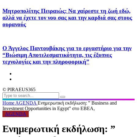
Μητροπολίτης Πειραιώς: Να χαίρεστε τη ζωή εδώ,
αλλά να έχετε τον νου σας και την καρδιά σας στους
ουρανούς
Ο Άγγελος Παντουβάκης για το εργαστήριο για την
“Βιώσιμη Αποτελεσματικότητα, τις έξυπνες
τεχνολογίες και την πληροφορική”
© PIRAEUS365
Home
AGENDA
Ενημερωτική εκδήλωση: ” Business and
Investment Opportunities in Egypt” στο ΕΒΕΑ,
AGENDA
Ενημερωτική εκδήλωση: ”