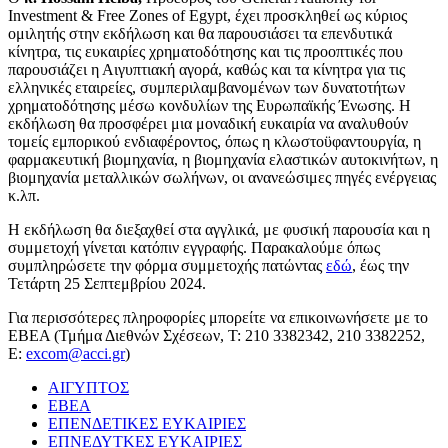
Investment & Free Zones of Egypt, έχει προσκληθεί ως κύριος
ομιλητής στην εκδήλωση και θα παρουσιάσει τα επενδυτικά
κίνητρα, τις ευκαιρίες χρηματοδότησης και τις προοπτικές που
παρουσιάζει η Αιγυπτιακή αγορά, καθώς και τα κίνητρα για τις
ελληνικές εταιρείες, συμπεριλαμβανομένων των δυνατοτήτων
χρηματοδότησης μέσω κονδυλίων της Ευρωπαϊκής Ένωσης. Η
εκδήλωση θα προσφέρει μια μοναδική ευκαιρία να αναλυθούν
τομείς εμπορικού ενδιαφέροντος, όπως η κλωστοϋφαντουργία, η
φαρμακευτική βιομηχανία, η βιομηχανία ελαστικών αυτοκινήτων, η
βιομηχανία μεταλλικών σωλήνων, οι ανανεώσιμες πηγές ενέργειας
κ.λπ.
Η εκδήλωση θα διεξαχθεί στα αγγλικά, με φυσική παρουσία και η
συμμετοχή γίνεται κατόπιν εγγραφής. Παρακαλούμε όπως
συμπληρώσετε την φόρμα συμμετοχής πατώντας
εδώ
,
έως την
Τετάρτη 25 Σεπτεμβρίου 2024.
Για περισσότερες πληροφορίες μπορείτε να επικοινωνήσετε με το
ΕΒΕΑ (Τμήμα Διεθνών Σχέσεων, Τ: 210 3382342, 210 3382252,
Ε:
excom@acci.gr
)
ΑΙΓΥΠΤΟΣ
ΕΒΕΑ
ΕΠΕΝΔΕΤΙΚΕΣ ΕΥΚΑΙΡΙΕΣ
ΕΠΝΕΔΥΤΚΕΣ ΕΥΚΑΙΡΙΕΣ