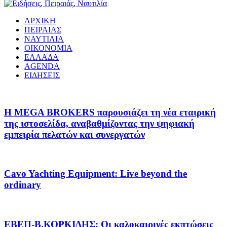
ΑΡΧΙΚΗ
ΠΕΙΡΑΙΑΣ
ΝΑΥΤΙΛΙΑ
ΟΙΚΟΝΟΜΙΑ
ΕΛΛΑΔΑ
AGENDA
ΕΙΔΗΣΕΙΣ
Η MEGA BROKERS παρουσιάζει τη νέα εταιρική
της ιστοσελίδα, αναβαθμίζοντας την ψηφιακή
εμπειρία πελατών και συνεργατών
Cavo Yachting Equipment: Live beyond the
ordinary
EΒΕΠ-Β.ΚΟΡΚΙΔΗΣ: Οι καλοκαιρινές εκπτώσεις