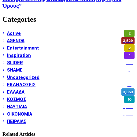
Όρους”
Categories
Active
2
AGENDA
3,529
Entertainment
2
Inspiration
1
SLIDER
974
SNAME
1
Uncategorized
180
ΕΚΔΗΛΩΣΕΙΣ
14
ΕΛΛΑΔΑ
3,653
ΚΟΣΜΟΣ
10
ΝΑΥΤΙΛΙΑ
5,362
ΟΙΚΟΝΟΜΙΑ
1,802
ΠΕΙΡΑΙΑΣ
3,262
Related Articles