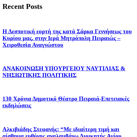
Recent Posts
Η Δεσποτική εορτή της κατά Σάρκα Γεννήσεως του
Κυρίου μας, στην Ιερά Μητρόπολη Πειραιώς –
Χειροθεσία Αναγνώστου
ΑΝΑΚΟΙΝΩΣΗ ΥΠΟΥΡΓΕΙΟΥ ΝΑΥΤΙΛΙΑΣ &
ΝΗΣΙΩΤΙΚΗΣ ΠΟΛΙΤΙΚΗΣ
130 Χρόνια Δημοτικό Θέατρο Πειραιά-Επετειακές
εκδηλώσεις
Αλκιβιάδης Στεφανής: “Με ιδιαίτερη τιμή και
αίσθημα ευθύνης αναλαμβάνω Διοικητής Αγίου