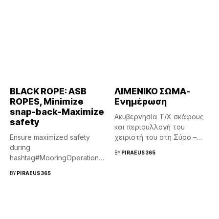
BLACK ROPE: ASB
ΛΙΜΕΝΙΚΟ ΣΩΜΑ-
ROPES, Minimize
Ενημέρωση
snap-back-Maximize
Ακυβερνησία Τ/Χ σκάφους
safety
και περισυλλογή του
Ensure maximized safety
χειριστή του στη Σύρο –
during
Έρευνες...
BY
PIRAEUS365
hashtag#MooringOperations
with hashtag#BlackRope‘s
BY
PIRAEUS365
𝗔𝗻𝘁𝗶 𝗦𝗻𝗮𝗽 𝗕𝗮𝗰𝗸 (𝗔𝗦𝗕)
rope...