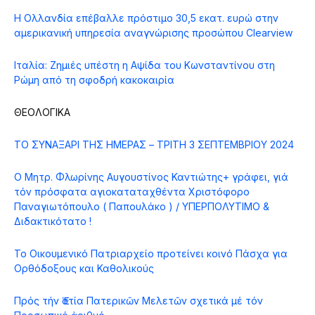
Η Ολλανδία επέβαλλε πρόστιμο 30,5 εκατ. ευρώ στην
αμερικανική υπηρεσία αναγνώρισης προσώπου Clearview
Ιταλία: Ζημιές υπέστη η Αψίδα του Κωνσταντίνου στη
Ρώμη από τη σφοδρή κακοκαιρία
ΘΕΟΛΟΓΙΚΑ
ΤΟ ΣΥΝΑΞΑΡΙ ΤΗΣ ΗΜΕΡΑΣ – ΤΡΙΤΗ 3 ΣΕΠΤΕΜΒΡΙΟΥ 2024
Ο Μητρ. Φλωρίνης Αυγουστίνος Καντιώτης+ γράφει, γιά
τόν πρόσφατα αγιοκαταταχθέντα Χριστόφορο
Παναγιωτόπουλο ( Παπουλάκο ) / ΥΠΕΡΠΟΛΥΤΙΜΟ &
Διδακτικότατο !
Το Οικουμενικό Πατριαρχείο προτείνει κοινό Πάσχα για
Ορθόδοξους και Καθολικούς
Πρός τήν Ἑστία Πατερικῶν Μελετῶν σχετικά μέ τόν