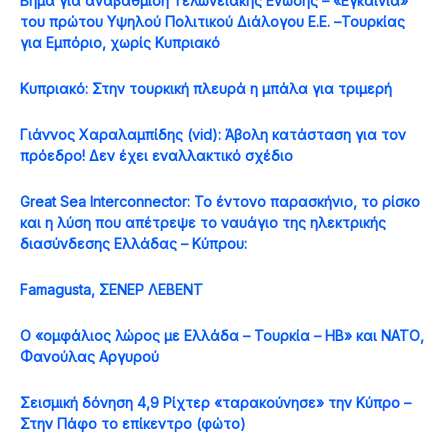
Βήμα για αναβάθμιση Τελωνειακής Ενωσης – «Εγκαίνια»
του πρώτου Υψηλού Πολιτικού Διάλογου Ε.Ε. –Τουρκίας
για Εμπόριο, χωρίς Κυπριακό
Κυπριακό: Στην τουρκική πλευρά η μπάλα για τριμερή
Γιάννος Χαραλαμπίδης (vid): Άβολη κατάσταση για τον
πρόεδρο! Δεν έχει εναλλακτικό σχέδιο
Great Sea Interconnector: Το έντονο παρασκήνιο, το ρίσκο
και η λύση που απέτρεψε το ναυάγιο της ηλεκτρικής
διασύνδεσης Ελλάδας – Κύπρου:
Famagusta, ΣΕΝΕΡ ΛΕΒΕΝΤ
Ο «ομφάλιος λώρος με Ελλάδα – Τουρκία – ΗΒ» και ΝΑΤΟ,
Φανούλας Αργυρού
Σεισμική δόνηση 4,9 Ρίχτερ «ταρακούνησε» την Κύπρο –
Στην Πάφο το επίκεντρο (φώτο)