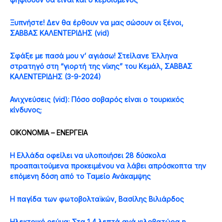
Ξυπνήστε! Δεν θα έρθουν να μας σώσουν οι ξένοι,
ΣΑΒΒΑΣ ΚΑΛΕΝΤΕΡΙΔΗΣ (vid)
Σφάξε με πασά μου ν’ αγιάσω! Στείλανε Έλληνα
στρατηγό στη “γιορτή της νίκης” του Κεμάλ, ΣΑΒΒΑΣ
ΚΑΛΕΝΤΕΡΙΔΗΣ (3-9-2024)
Ανιχνεύσεις (vid): Πόσο σοβαρός είναι ο τουρκικός
κίνδυνος;
ΟΙΚΟΝΟΜΙΑ – ENEΡΓEIA
Η Ελλάδα οφείλει να υλοποιήσει 28 δύσκολα
προαπαιτούμενα προκειμένου να λάβει απρόσκοπτα την
επόμενη δόση από το Ταμείο Ανάκαμψης
Η παγίδα των φωτοβολταϊκών, Βασίλης Βιλιάρδος
Ηλεκτρικό ρεύμα: Στα 1,4 λεπτά ανά κιλοβατώρα η