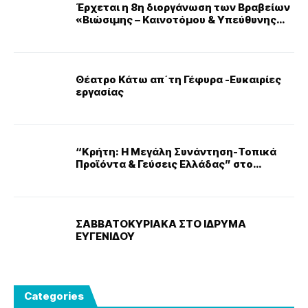
Έρχεται η 8η διοργάνωση των Βραβείων
«Βιώσιμης – Καινοτόμου & Υπεύθυνης
Επιχειρηματικότητας» του Ε.Ε.Α.
Θέατρο Κάτω απ΄τη Γέφυρα -Ευκαιρίες
εργασίας
“Κρήτη: Η Μεγάλη Συνάντηση-Τοπικά
Προϊόντα & Γεύσεις Ελλάδας” στο
Πασαλιμάνι
ΣΑΒΒΑΤΟΚΥΡΙΑΚΑ ΣΤΟ ΙΔΡΥΜΑ
ΕΥΓΕΝΙΔΟΥ
Categories