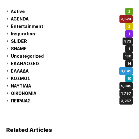
Active
2
AGENDA
3,524
Entertainment
2
Inspiration
1
SLIDER
972
SNAME
1
Uncategorized
180
ΕΚΔΗΛΩΣΕΙΣ
14
ΕΛΛΑΔΑ
3,645
ΚΟΣΜΟΣ
10
ΝΑΥΤΙΛΙΑ
5,345
ΟΙΚΟΝΟΜΙΑ
1,797
ΠΕΙΡΑΙΑΣ
3,257
Related Articles