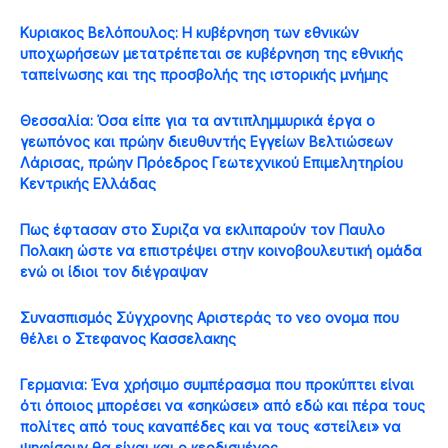
Κυριακος Βελόπουλος: Η κυβέρνηση των εθνικών
υποχωρήσεων μετατρέπεται σε κυβέρνηση της εθνικής
ταπείνωσης και της προσβολής της ιστορικής μνήμης
Θεσσαλία: Όσα είπε για τα αντιπλημμυρικά έργα ο
γεωπόνος και πρώην διευθυντής Εγγείων Βελτιώσεων
Λάρισας, πρώην Πρόεδρος Γεωτεχνικού Επιμελητηρίου
Κεντρικής Ελλάδας
Πως έφτασαν στο Συριζα να εκλιπαρούν τον Παυλο
Πολακη ώστε να επιστρέψει στην κοινοβουλευτική ομάδα
ενώ οι ίδιοι τον διέγραψαν
Συνασπισμός Σύγχρονης Αριστεράς το νεο ονομα που
θέλει ο Στεφανος Κασσελακης
Γερμανια: Ένα χρήσιμο συμπέρασμα που προκύπτει είναι
ότι όποιος μπορέσει να «σηκώσει» από εδώ και πέρα τους
πολίτες από τους καναπέδες και να τους «στείλει» να
ψηφίσουν θα είναι και ο κερδισμένος