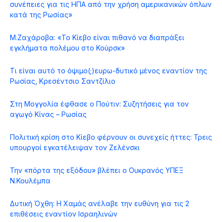
συνέπειες για τις ΗΠΑ από την χρήση αμερικανικών όπλων
κατά της Ρωσίας»
Μ.Ζαχάροβα: «Το Κίεβο είναι πιθανό να διαπράξει
εγκλήματα πολέμου στο Κούρσκ»
Τι είναι αυτό το όψιμο(;)ευρω-δυτικό μένος εναντίον της
Ρωσίας, Κρεσέντσιο Σαντζίλιο
Στη Μογγολία έφθασε ο Πούτιν: Συζητήσεις για τον
αγωγό Κίνας – Ρωσίας
Πολιτική κρίση στο Κίεβο φέρνουν οι συνεχείς ήττες: Τρεις
υπουργοί εγκατέλειψαν τον Ζελένσκι
Την «πόρτα της εξόδου» βλέπει ο Ουκρανός ΥΠΕΞ
Ν.Κουλέμπα
Δυτική Όχθη: Η Χαμάς ανέλαβε την ευθύνη για τις 2
επιθέσεις εναντίον Ισραηλινών