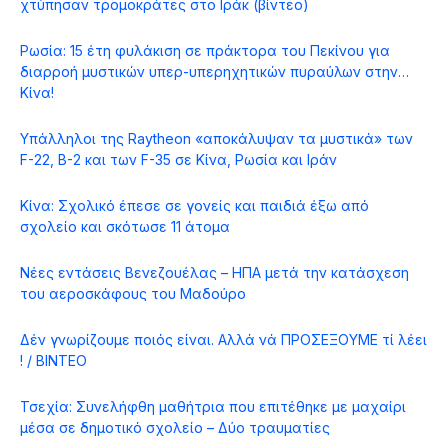
χτύπησαν τρομοκράτες στο Ιράκ (βίντεο)
Ρωσία: 15 έτη φυλάκιση σε πράκτορα του Πεκίνου για
διαρροή μυστικών υπερ-υπερηχητικών πυραύλων στην…
Κίνα!
Υπάλληλοι της Raytheon «αποκάλυψαν τα μυστικά» των
F-22, Β-2 και των F-35 σε Κίνα, Ρωσία και Ιράν
Κίνα: Σχολικό έπεσε σε γονείς και παιδιά έξω από
σχολείο και σκότωσε 11 άτομα
Νέες εντάσεις Βενεζουέλας – ΗΠΑ μετά την κατάσχεση
του αεροσκάφους του Μαδούρο
Δέν γνωρίζουμε ποιός είναι. Αλλά νά ΠΡΟΣΕΞΟΥΜΕ τί λέει
! / ΒΙΝΤΕΟ
Τσεχία: Συνελήφθη μαθήτρια που επιτέθηκε με μαχαίρι
μέσα σε δημοτικό σχολείο – Δύο τραυματίες