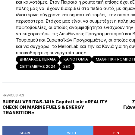
και καινοτόμες. Στον Πειραιά η ρομποτική επίσης έχει 
πόλης μας να έχουν διακριθεί στο πεδίο αυτό, με σημαν
ιδιαιτέρως σύγχρονο και σημαντικό τομέα, τον οποίο 
περισσότερο. Στόχος μας είναι να συμμετέχει η πόλη μ
πρωτοβουλίες, οι οποίες αναμφισβήτητα ενισχύουν την 
να ευχαριστήσω τις Διευθύνσεις Προγραμματισμού και 
Τουρισμού και Ευρωπαϊκών Προγραμμάτων, οι οποίες σ
και να συγχαρώ το MellonLab και την κα Κονιά για τη σ
εποικοδομητική συνεργασία μας».
ΔΗΜΑΡΧΟΣ ΠΕΙΡΑΙΑ
ΚΑΙΝΟΤΟΜΙΑ
ΜΑΘΗΤΙΚΗ ΡΟΜΠΟΤ
ΣΕΠΤΕΜΒΡΗΣ 2024
ΣΕΦ
PREVIOUS POST
BUREAU VERITAS-14th Capital Link: «REALITY
Σ
CHECK ON MARINE FUELS & ENERGY
Γιάν
TRANSITION»
SHARE
TWEET
PIN