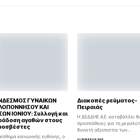
ΝΔΕΣΜΟΣ ΓΥΝΑΙΚΩΝ
Διακοπές ρεύματος-
ΛΟΠΟΝΝΗΣΟΥ ΚΑΙ
Πειραιάς
ΩΝ ΙΟΝΙΟΥ: Συλλογή και
H ΔΕΔΔΗΕ Α.Ε. καταβάλλει δ
ράδοση αγαθών στους
προσπάθειες για τη μεγαλύ
ροσβέστες
δυνατή αξιοπιστία των...
ίσθημα κοινωνικής ευθύνης, ο
BY
PIRAEUS365