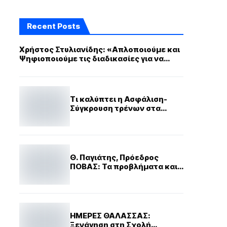
Recent Posts
Χρήστος Στυλιανίδης: «Απλοποιούμε και
Ψηφιοποιούμε τις διαδικασίες για να
προσελκύσουμε πλοία με ελληνική
σημαία»
Τι καλύπτει η Ασφάλιση-
Σύγκρουση τρένων στα
Τέμπη
Θ. Παγιάτης, Πρόεδρος
ΠΟΒΑΣ: Τα προβλήματα και
οι πιέσεις που δέχονται οι
ΜμΕ
ΗΜΕΡΕΣ ΘΑΛΑΣΣΑΣ:
Ξενάγηση στη Σχολή