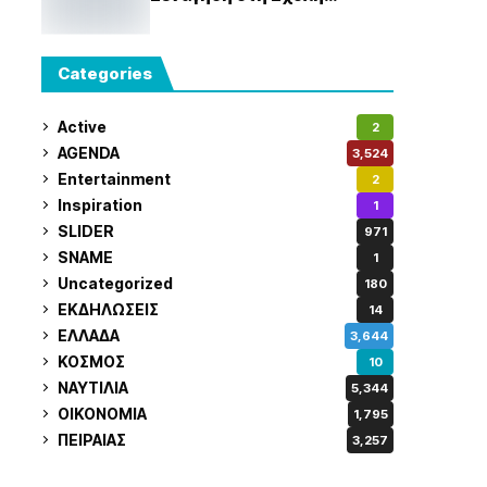
Δοκίμων
Categories
Active
2
AGENDA
3,524
Entertainment
2
Inspiration
1
SLIDER
971
SNAME
1
Uncategorized
180
ΕΚΔΗΛΩΣΕΙΣ
14
ΕΛΛΑΔΑ
3,644
ΚΟΣΜΟΣ
10
ΝΑΥΤΙΛΙΑ
5,344
ΟΙΚΟΝΟΜΙΑ
1,795
ΠΕΙΡΑΙΑΣ
3,257