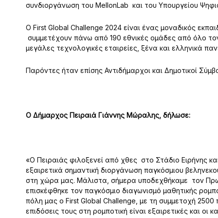
συνδιοργάνωση του MellonLab και του Υπουργείου Ψηφι
Ο First Global Challenge 2024 είναι ένας μοναδικός εκπα
συμμετέχουν πάνω από 190 εθνικές ομάδες από όλο τον
μεγάλες τεχνολογικές εταιρείες, ξένα και ελληνικά πα
Παρόντες ήταν επίσης Αντιδήμαρχοι και Δημοτικοί Σύμβ
Ο Δήμαρχος Πειραιά Γιάννης Μώραλης, δήλωσε:
«Ο Πειραιάς φιλοξενεί από χθες στο Στάδιο Ειρήνης και 
εξαιρετικά σημαντική διοργάνωση παγκόσμιου βεληνεκο
στη χώρα μας. Μάλιστα, σήμερα υποδεχθήκαμε τον Πρ
επισκέφθηκε τον παγκόσμιο διαγωνισμό μαθητικής ρομποτ
πόλη μας ο First Global Challenge, με τη συμμετοχή 2500
επιδόσεις τους στη ρομποτική είναι εξαιρετικές και οι