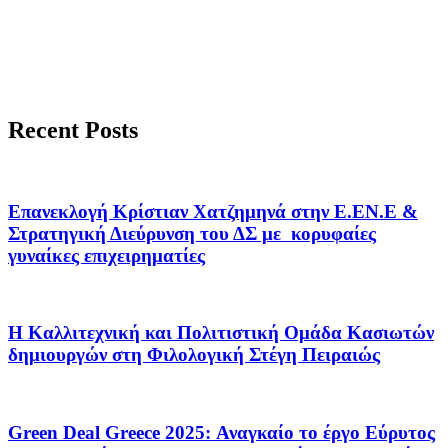
Recent Posts
Επανεκλογή Κρίστιαν Χατζημηνά στην Ε.ΕΝ.Ε &
Στρατηγική Διεύρυνση του ΔΣ με κορυφαίες
γυναίκες επιχειρηματίες
Η Καλλιτεχνική και Πολιτιστική Ομάδα Κασιωτών
δημιουργών στη Φιλολογική Στέγη Πειραιώς
Green Deal Greece 2025: Αναγκαίο το έργο Εύρυτος