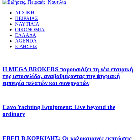
ΑΡΧΙΚΗ
ΠΕΙΡΑΙΑΣ
ΝΑΥΤΙΛΙΑ
ΟΙΚΟΝΟΜΙΑ
ΕΛΛΑΔΑ
AGENDA
ΕΙΔΗΣΕΙΣ
Η MEGA BROKERS παρουσιάζει τη νέα εταιρική
της ιστοσελίδα, αναβαθμίζοντας την ψηφιακή
εμπειρία πελατών και συνεργατών
Cavo Yachting Equipment: Live beyond the
ordinary
EΒΕΠ-Β.ΚΟΡΚΙΔΗΣ: Οι καλοκαιρινές εκπτώσεις