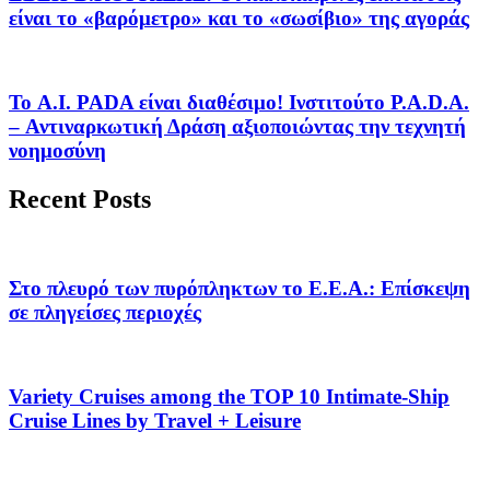
είναι το «βαρόμετρο» και το «σωσίβιο» της αγοράς
Το A.I. PADA είναι διαθέσιμο! Ινστιτούτο P.A.D.A.
– Αντιναρκωτική Δράση αξιοποιώντας την τεχνητή
νοημοσύνη
Recent Posts
Στο πλευρό των πυρόπληκτων το Ε.Ε.Α.: Επίσκεψη
σε πληγείσες περιοχές
Variety Cruises among the TOP 10 Intimate-Ship
Cruise Lines by Travel + Leisure