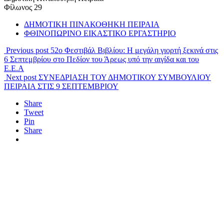
Φίλωνος 29
ΔΗΜΟΤΙΚΗ ΠΙΝΑΚΟΘΗΚΗ ΠΕΙΡΑΙΑ
ΦΘΙΝΟΠΩΡΙΝΟ ΕΙΚΑΣΤΙΚΟ ΕΡΓΑΣΤΗΡΙΟ
Previous post
52ο Φεστιβάλ Βιβλίου: Η μεγάλη γιορτή ξεκινά στις
6 Σεπτεμβρίου στο Πεδίον του Άρεως υπό την αιγίδα και του
Ε.Ε.Α
Next post
ΣΥΝΕΔΡΙΑΣΗ ΤΟΥ ΔΗΜΟΤΙΚΟΥ ΣΥΜΒΟΥΛΙΟΥ
ΠΕΙΡΑΙΑ ΣΤΙΣ 9 ΣΕΠΤΕΜΒΡΙΟΥ
Share
Tweet
Pin
Share