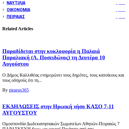
ΝΑΥΤΙΛΙΑ
5,358
ΟΙΚΟΝΟΜΙΑ
1,800
ΠΕΙΡΑΙΑΣ
3,259
Related Articles
Παραδίδεται στην κυκλοφορία η Παλαιά
Παραλιακή (Λ. Ποσειδώνος) τη Δευτέρα 10
Αυγούστου
Ο Δήμος Καλλιθέας ενημερώνει τους δημότες, τους κατοίκους και
τους οδηγούς ότι τη...
By
piraeus365
ΕΚΔΗΛΩΣΕΙΣ στην Ηρωική νήσο ΚΑΣΟ 7-11
ΑΥΓΟΥΣΤΟΥ
Ομοσπονδία Δωδεκανησιακών Σωματείων Αθηνών-Πειραιώς 7
ΠΑΡΑΣΚΕΥΗ 6μμ: «οι μικροί Πικάσσο από την...