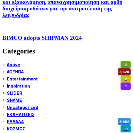
και εξοικονόμηση, επαναχρησιμοποίηση και ορθή
διαχείριση υδάτων για την αντιμετώπιση της
λειψυδρίας
BIMCO adopts SHIPMAN 2024
Categories
Active
2
AGENDA
3,528
Entertainment
2
Inspiration
1
SLIDER
974
SNAME
1
Uncategorized
180
ΕΚΔΗΛΩΣΕΙΣ
14
ΕΛΛΑΔΑ
3,652
ΚΟΣΜΟΣ
10