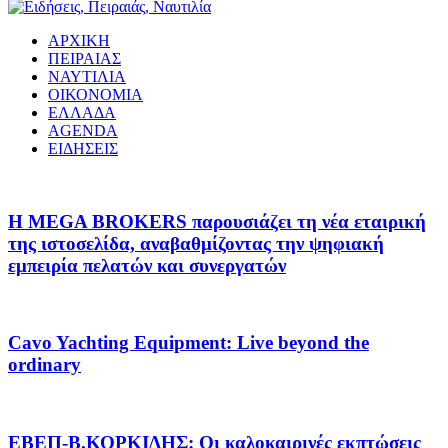
ΑΡΧΙΚΗ
ΠΕΙΡΑΙΑΣ
ΝΑΥΤΙΛΙΑ
ΟΙΚΟΝΟΜΙΑ
ΕΛΛΑΔΑ
AGENDA
ΕΙΔΗΣΕΙΣ
Η MEGA BROKERS παρουσιάζει τη νέα εταιρική
της ιστοσελίδα, αναβαθμίζοντας την ψηφιακή
εμπειρία πελατών και συνεργατών
Cavo Yachting Equipment: Live beyond the
ordinary
EΒΕΠ-Β.ΚΟΡΚΙΔΗΣ: Οι καλοκαιρινές εκπτώσεις