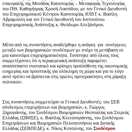
επικεφαλής της Μονάδας Καινοτομίας – Μεταφοράς Τεχνολογίας
του ΠΘ, Καθηγήτριας Χρυσή Λασπίδου, με τον Γενικό Διευθυντή
του Επιχειρηματικού Κέντρου Καινοτομίας JOIST κ. Βασίλη
Αβραμούλη και τον Γενικό Διευθυντή του Ινστιτούτου
Επιχειρηματικής Ανάπτυξης κ. Θεόδωρο Αλεξάνδρου.
Μέσα από τις συναντήσεις αναδείχθηκε η ανάγκη για συνέργειες
μεταξύ των βιομηχανικών συνδέσμων με στόχο τη μετάβαση σε
μια καινοτόμα επιχειρηματικότητα. Τονίστηκε από όλους τους
συμμετέχοντες ότι η περιφερειακή ανάπτυξη παραμένει
αναπόσπαστο συστατικό και κρίσιμη προϋπόθεση της οικονομικής
ευημερίας και προοπτικής για ολόκληρη τη χώρα και για το λόγο
αυτό πρέπει να βρίσκεται στις πρώτες προτεραιότητες στη χάραξη
πολιτικών.
Στις συναντήσεις συμμετείχαν οι Γενικοί Διευθυντές: του ΣΕΒ
σύνδεσμος επιχειρήσεων και βιομηχανιών, κ. Γιώργος
Ξηρογιάννης, του Συνδέσμου Βιομηχανιών Θεσσαλίας και Στερεάς
Ελλάδας (ΣΒΘΣΕ), κ. Βασίλης Κλειτσογιάννης, του Συνδέσμου
Επιχειρήσεων και Βιομηχανιών Πελοποννήσου και Δυτικής
Ελλάδας (ΣΕΒΠΕΔΕ), κ. Νίκος Κοτσώνης, του
Συνδέσμου