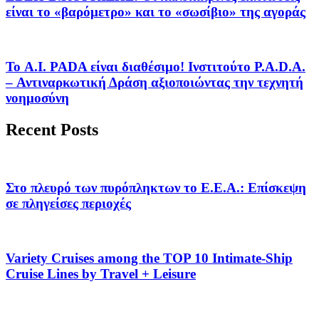
είναι το «βαρόμετρο» και το «σωσίβιο» της αγοράς
Το A.I. PADA είναι διαθέσιμο! Ινστιτούτο P.A.D.A.
– Αντιναρκωτική Δράση αξιοποιώντας την τεχνητή
νοημοσύνη
Recent Posts
Στο πλευρό των πυρόπληκτων το Ε.Ε.Α.: Επίσκεψη
σε πληγείσες περιοχές
Variety Cruises among the TOP 10 Intimate-Ship
Cruise Lines by Travel + Leisure