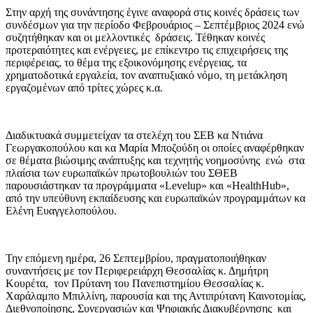
Στην αρχή της συνάντησης έγινε αναφορά στις κοινές δράσεις των
συνδέσμων για την περίοδο Φεβρουάριος – Σεπτέμβριος 2024 ενώ
συζητήθηκαν και οι μελλοντικές δράσεις. Τέθηκαν κοινές
προτεραιότητες και ενέργειες, με επίκεντρο τις επιχειρήσεις της
περιφέρειας, το θέμα της εξοικονόμησης ενέργειας, τα
χρηματοδοτικά εργαλεία, τον αναπτυξιακό νόμο, τη μετάκληση
εργαζομένων από τρίτες χώρες κ.α.
Διαδικτυακά συμμετείχαν τα στελέχη του ΣΕΒ κα Ντιάνα
Γεωργακοπούλου και κα Μαρία Μποζούδη οι οποίες αναφέρθηκαν
σε θέματα βιώσιμης ανάπτυξης και τεχνητής νοημοσύνης ενώ στα
πλαίσια των ευρωπαϊκών πρωτοβουλιών του ΣΘΕΒ
παρουσιάστηκαν τα προγράμματα «Levelup» και «HealthHub»,
από την υπεύθυνη εκπαίδευσης και ευρωπαϊκών προγραμμάτων κα
Ελένη Ευαγγελοπούλου.
Την επόμενη ημέρα, 26 Σεπτεμβρίου, πραγματοποιήθηκαν
συναντήσεις με τον Περιφερειάρχη Θεσσαλίας κ. Δημήτρη
Κουρέτα, τον Πρύτανη του Πανεπιστημίου Θεσσαλίας κ.
Χαράλαμπο Μπιλλίνη, παρουσία και της Αντιπρύτανη Καινοτομίας,
Διεθνοποίησης, Συνεργασιών και Ψηφιακής Διακυβέρνησης και