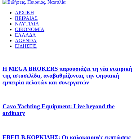
ΑΡΧΙΚΗ
ΠΕΙΡΑΙΑΣ
ΝΑΥΤΙΛΙΑ
ΟΙΚΟΝΟΜΙΑ
ΕΛΛΑΔΑ
AGENDA
ΕΙΔΗΣΕΙΣ
Η MEGA BROKERS παρουσιάζει τη νέα εταιρική
της ιστοσελίδα, αναβαθμίζοντας την ψηφιακή
εμπειρία πελατών και συνεργατών
Cavo Yachting Equipment: Live beyond the
ordinary
EΒΕΠ-Β.ΚΟΡΚΙΔΗΣ: Οι καλοκαιρινές εκπτώσεις