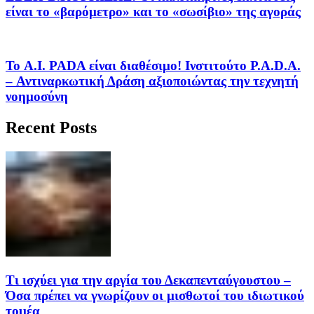
είναι το «βαρόμετρο» και το «σωσίβιο» της αγοράς
Το A.I. PADA είναι διαθέσιμο! Ινστιτούτο P.A.D.A.
– Αντιναρκωτική Δράση αξιοποιώντας την τεχνητή
νοημοσύνη
Recent Posts
Τι ισχύει για την αργία του Δεκαπενταύγουστου –
Όσα πρέπει να γνωρίζουν οι μισθωτοί του ιδιωτικού
τομέα