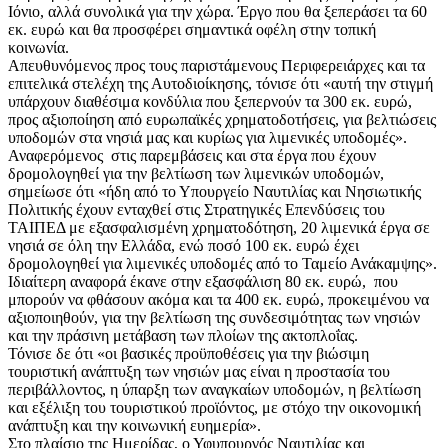
Ιόνιο, αλλά συνολικά για την χώρα. Έργο που θα ξεπεράσει τα 60
εκ. ευρώ και θα προσφέρει σημαντικά οφέλη στην τοπική
κοινωνία.
Απευθυνόμενος προς τους παριστάμενους Περιφερειάρχες και τα
επιτελικά στελέχη της Αυτοδιοίκησης, τόνισε ότι «αυτή την στιγμή
υπάρχουν διαθέσιμα κονδύλια που ξεπερνούν τα 300 εκ. ευρώ,
προς αξιοποίηση από ευρωπαϊκές χρηματοδοτήσεις, για βελτιώσεις
υποδομών στα νησιά μας και κυρίως για λιμενικές υποδομές».
Αναφερόμενος στις παρεμβάσεις και στα έργα που έχουν
δρομολογηθεί για την βελτίωση των λιμενικών υποδομών,
σημείωσε ότι «ήδη από το Υπουργείο Ναυτιλίας και Νησιωτικής
Πολιτικής έχουν ενταχθεί στις Στρατηγικές Επενδύσεις του
ΤΑΙΠΕΔ με εξασφαλισμένη χρηματοδότηση, 20 λιμενικά έργα σε
νησιά σε όλη την Ελλάδα, ενώ ποσό 100 εκ. ευρώ έχει
δρομολογηθεί για λιμενικές υποδομές από το Ταμείο Ανάκαμψης».
Ιδιαίτερη αναφορά έκανε στην εξασφάλιση 80 εκ. ευρώ, που
μπορούν να φθάσουν ακόμα και τα 400 εκ. ευρώ, προκειμένου να
αξιοποιηθούν, για την βελτίωση της συνδεσιμότητας των νησιών
και την πράσινη μετάβαση των πλοίων της ακτοπλοΐας.
Τόνισε δε ότι «οι βασικές προϋποθέσεις για την βιώσιμη
τουριστική ανάπτυξη των νησιών μας είναι η προστασία του
περιβάλλοντος, η ύπαρξη των αναγκαίων υποδομών, η βελτίωση
και εξέλιξη του τουριστικού προϊόντος, με στόχο την οικονομική
ανάπτυξη και την κοινωνική ευημερία».
Στο πλαίσιο της Ημερίδας, ο Υφυπουργός Ναυτιλίας και