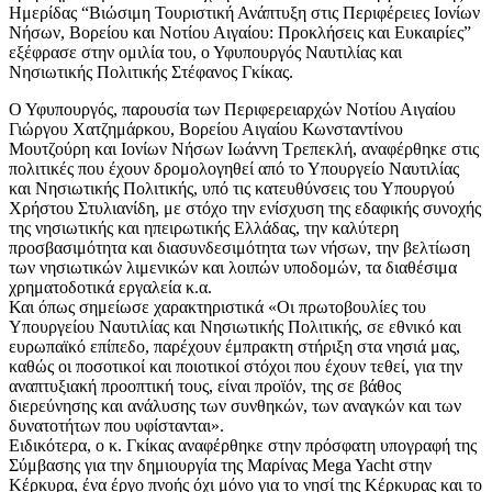
Ημερίδας “Βιώσιμη Τουριστική Ανάπτυξη στις Περιφέρειες Ιονίων
Νήσων, Βορείου και Νοτίου Αιγαίου: Προκλήσεις και Ευκαιρίες”
εξέφρασε στην ομιλία του, ο Υφυπουργός Ναυτιλίας και
Νησιωτικής Πολιτικής Στέφανος Γκίκας.
Ο Υφυπουργός, παρουσία των Περιφερειαρχών Νοτίου Αιγαίου
Γιώργου Χατζημάρκου, Βορείου Αιγαίου Κωνσταντίνου
Μουτζούρη και Ιονίων Νήσων Ιωάννη Τρεπεκλή, αναφέρθηκε στις
πολιτικές που έχουν δρομολογηθεί από το Υπουργείο Ναυτιλίας
και Νησιωτικής Πολιτικής, υπό τις κατευθύνσεις του Υπουργού
Χρήστου Στυλιανίδη, με στόχο την ενίσχυση της εδαφικής συνοχής
της νησιωτικής και ηπειρωτικής Ελλάδας, την καλύτερη
προσβασιμότητα και διασυνδεσιμότητα των νήσων, την βελτίωση
των νησιωτικών λιμενικών και λοιπών υποδομών, τα διαθέσιμα
χρηματοδοτικά εργαλεία κ.α.
Και όπως σημείωσε χαρακτηριστικά «Οι πρωτοβουλίες του
Υπουργείου Ναυτιλίας και Νησιωτικής Πολιτικής, σε εθνικό και
ευρωπαϊκό επίπεδο, παρέχουν έμπρακτη στήριξη στα νησιά μας,
καθώς οι ποσοτικοί και ποιοτικοί στόχοι που έχουν τεθεί, για την
αναπτυξιακή προοπτική τους, είναι προϊόν, της σε βάθος
διερεύνησης και ανάλυσης των συνθηκών, των αναγκών και των
δυνατοτήτων που υφίστανται».
Ειδικότερα, ο κ. Γκίκας αναφέρθηκε στην πρόσφατη υπογραφή της
Σύμβασης για την δημιουργία της Μαρίνας Mega Yacht στην
Κέρκυρα, ένα έργο πνοής όχι μόνο για το νησί της Κέρκυρας και το