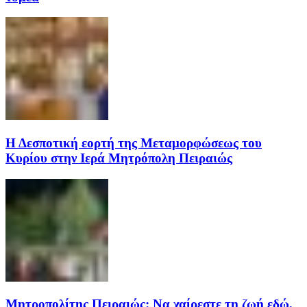
Η Δεσποτική εορτή της Μεταμορφώσεως του
Κυρίου στην Ιερά Μητρόπολη Πειραιώς
Μητροπολίτης Πειραιώς: Να χαίρεστε τη ζωή εδώ,