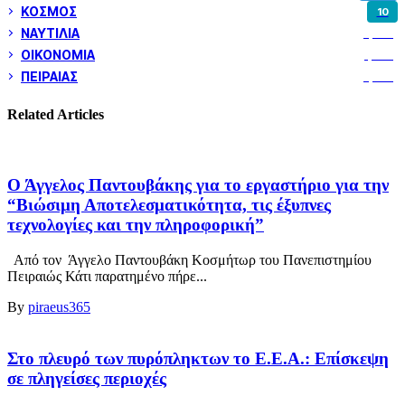
ΚΟΣΜΟΣ
10
ΝΑΥΤΙΛΙΑ
5,362
ΟΙΚΟΝΟΜΙΑ
1,802
ΠΕΙΡΑΙΑΣ
3,262
Related Articles
Ο Άγγελος Παντουβάκης για το εργαστήριο για την
“Βιώσιμη Αποτελεσματικότητα, τις έξυπνες
τεχνολογίες και την πληροφορική”
Από τον Άγγελο Παντουβάκη Κοσμήτωρ του Πανεπιστημίου
Πειραιώς Κάτι παρατημένο πήρε...
By
piraeus365
Στο πλευρό των πυρόπληκτων το Ε.Ε.Α.: Επίσκεψη
σε πληγείσες περιοχές