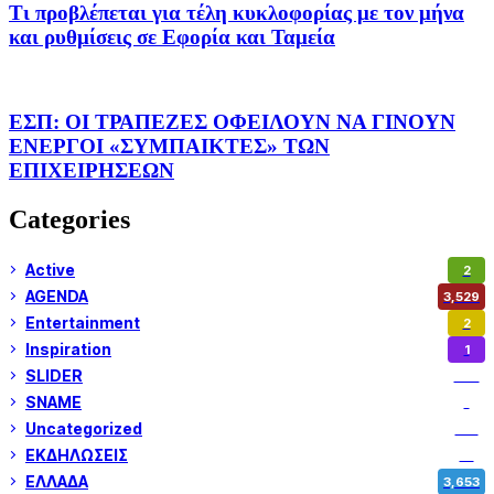
Τι προβλέπεται για τέλη κυκλοφορίας με τον μήνα
και ρυθμίσεις σε Εφορία και Ταμεία
ΕΣΠ: ΟΙ ΤΡΑΠΕΖΕΣ ΟΦΕΙΛΟΥΝ ΝΑ ΓΙΝΟΥΝ
ΕΝΕΡΓΟΙ «ΣΥΜΠΑΙΚΤΕΣ» ΤΩΝ
ΕΠΙΧΕΙΡΗΣΕΩΝ
Categories
Active
2
AGENDA
3,529
Entertainment
2
Inspiration
1
SLIDER
974
SNAME
1
Uncategorized
180
ΕΚΔΗΛΩΣΕΙΣ
14
ΕΛΛΑΔΑ
3,653