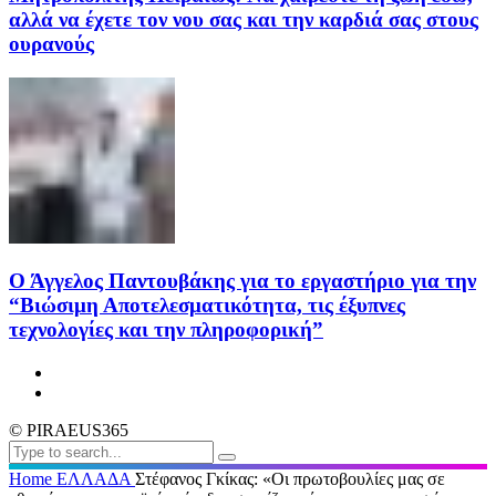
αλλά να έχετε τον νου σας και την καρδιά σας στους
ουρανούς
Ο Άγγελος Παντουβάκης για το εργαστήριο για την
“Βιώσιμη Αποτελεσματικότητα, τις έξυπνες
τεχνολογίες και την πληροφορική”
© PIRAEUS365
Home
ΕΛΛΑΔΑ
Στέφανος Γκίκας: «Οι πρωτοβουλίες μας σε