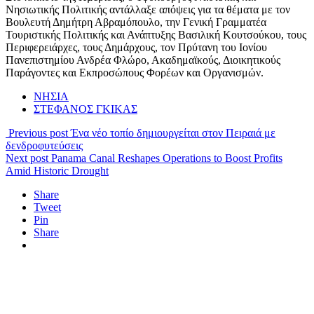
Νησιωτικής Πολιτικής αντάλλαξε απόψεις για τα θέματα με τον
Βουλευτή Δημήτρη Αβραμόπουλο, την Γενική Γραμματέα
Τουριστικής Πολιτικής και Ανάπτυξης Βασιλική Κουτσούκου, τους
Περιφερειάρχες, τους Δημάρχους, τον Πρύτανη του Ιονίου
Πανεπιστημίου Ανδρέα Φλώρο, Ακαδημαϊκούς, Διοικητικούς
Παράγοντες και Εκπροσώπους Φορέων και Οργανισμών.
ΝΗΣΙΑ
ΣΤΕΦΑΝΟΣ ΓΚΙΚΑΣ
Previous post
Ένα νέο τοπίο δημιουργείται στον Πειραιά με
δενδροφυτεύσεις
Next post
Panama Canal Reshapes Operations to Boost Profits
Amid Historic Drought
Share
Tweet
Pin
Share